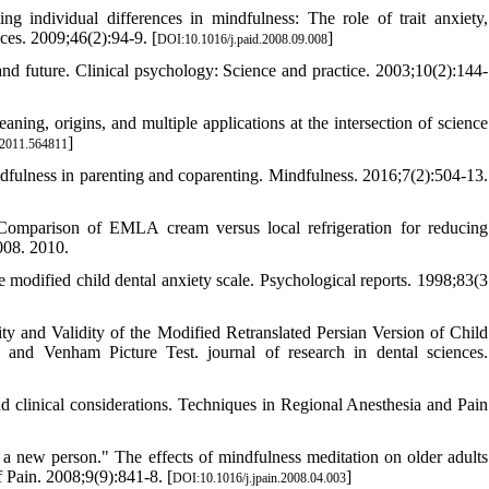
individual differences in mindfulness: The role of trait anxiety,
nces. 2009;46(2):94-9. [
]
DOI:10.1016/j.paid.2008.09.008
and future. Clinical psychology: Science and practice. 2003;10(2):144-
ing, origins, and multiple applications at the intersection of science
]
2011.564811
ulness in parenting and coparenting. Mindfulness. 2016;7(2):504-13.
rison of EMLA cream versus local refrigeration for reducing
2008. 2010.
 modified child dental anxiety scale. Psychological reports. 1998;83(3
ty and Validity of the Modified Retranslated Persian Version of Child
and Venham Picture Test. journal of research in dental sciences.
 clinical considerations. Techniques in Regional Anesthesia and Pain
new person." The effects of mindfulness meditation on older adults
of Pain. 2008;9(9):841-8. [
]
DOI:10.1016/j.jpain.2008.04.003