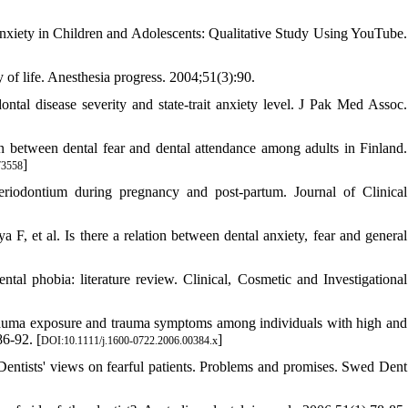
ety in Children and Adolescents: Qualitative Study Using YouTube.
y of life. Anesthesia progress. 2004;51(3):90.
tal disease severity and state-trait anxiety level. J Pak Med Assoc.
 between dental fear and dental attendance among adults in Finland.
]
73558
iodontium during pregnancy and post‐partum. Journal of Clinical
, et al. Is there a relation between dental anxiety, fear and general
tal phobia: literature review. Clinical, Cosmetic and Investigational
rauma exposure and trauma symptoms among individuals with high and
86-92. [
]
DOI:10.1111/j.1600-0722.2006.00384.x
entists' views on fearful patients. Problems and promises. Swed Dent