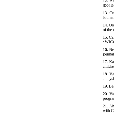
12. Ar
[
DOI:10.
13. Cr
Journal
14. Oo
of the
15. Ca
: WJCC
16. Ne
journa
17. Ka
childr
18. Vø
analysi
19. Ba
20. Va
progra
21. Ah
with C