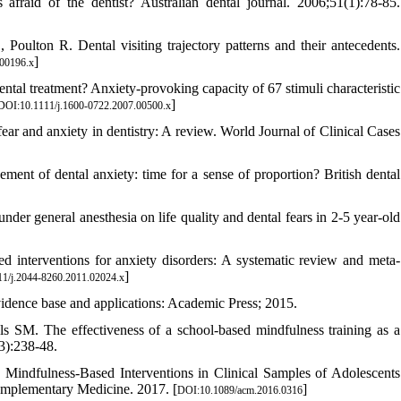
afraid of the dentist? Australian dental journal. 2006;51(1):78-85.
on R. Dental visiting trajectory patterns and their antecedents.
]
.00196.x
tal treatment? Anxiety‐provoking capacity of 67 stimuli characteristic
]
DOI:10.1111/j.1600-0722.2007.00500.x
r and anxiety in dentistry: A review. World Journal of Clinical Cases
t of dental anxiety: time for a sense of proportion? British dental
der general anesthesia on life quality and dental fears in 2-5 year-old
 interventions for anxiety disorders: A systematic review and meta‐
]
1/j.2044-8260.2011.02024.x
vidence base and applications: Academic Press; 2015.
SM. The effectiveness of a school-based mindfulness training as a
(3):238-48.
indfulness-Based Interventions in Clinical Samples of Adolescents
Complementary Medicine. 2017. [
]
DOI:10.1089/acm.2016.0316