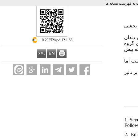
به فهرست نسخه ها
: خشی
: دان
‎ 10.29252/ijpd.12.1.63
ی گروه
له پیش
ت اما
: اثیر
1. Sey
Follow
2. Edm