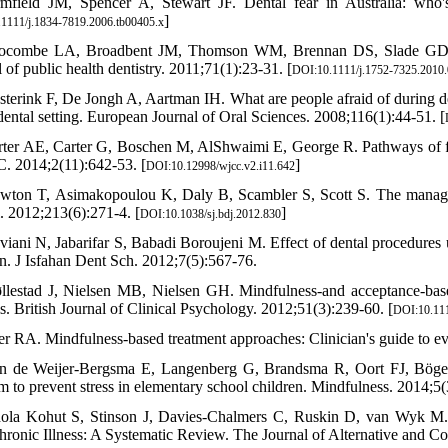
mfield JM, Spencer A, Stewart JF. Dental fear in Australia: who's 
]
1111/j.1834-7819.2006.tb00405.x
ocombe LA, Broadbent JM, Thomson WM, Brennan DS, Slade GD, Poult
 of public health dentistry. 2011;71(1):23-31. [
DOI:10.1111/j.1752-7325.2010
sterink F, De Jongh A, Aartman IH. What are people afraid of during den
 dental setting. European Journal of Oral Sciences. 2008;116(1):44-51. [
rter AE, Carter G, Boschen M, AlShwaimi E, George R. Pathways of fea
. 2014;2(11):642-53. [
]
DOI:10.12998/wjcc.v2.i11.642
wton T, Asimakopoulou K, Daly B, Scambler S, Scott S. The managemen
l. 2012;213(6):271-4. [
]
DOI:10.1038/sj.bdj.2012.830
viani N, Jabarifar S, Babadi Boroujeni M. Effect of dental procedures un
en. J Isfahan Dent Sch. 2012;7(5):567-76.
llestad J, Nielsen MB, Nielsen GH. Mindfulness‐and acceptance‐based
s. British Journal of Clinical Psychology. 2012;51(3):239-60. [
DOI:10.111
er RA. Mindfulness-based treatment approaches: Clinician's guide to e
n de Weijer-Bergsma E, Langenberg G, Brandsma R, Oort FJ, Bögels 
m to prevent stress in elementary school children. Mindfulness. 2014;5
ola Kohut S, Stinson J, Davies-Chalmers C, Ruskin D, van Wyk M. M
hronic Illness: A Systematic Review. The Journal of Alternative and 