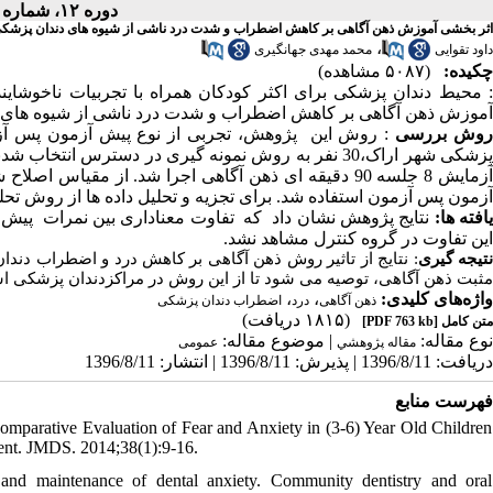
دوره ۱۲، شماره ۱ - ( پاییز و زمستان ۱۳۹۵ )
اثر بخشی آموزش ذهن آگاهی بر کاهش اضطراب و شدت درد ناشی از شیوه های دندان پزشکی
،
داود تقوایی
محمد مهدی جهانگیری
چکیده:
(۵۰۸۷ مشاهده)
محیط دندان پزشکی برای اکثر کودکان همراه با تجربیات ناخوشای
آموزش ذهن آگاهی بر کاهش اضطراب و شدت درد ناشی از شیوه های د.
وش بررسی
روش این پژوهش، تجربی از نوع پیش آزمون پس آزمون با
پزشکی شهر اراک،30 نفر به روش نمونه گیری در دسترس 
آزمایش 8 جلسه 90 دقیقه ای ذهن آگاهی اجرا شد. از مق
آزمون پس آزمون استفاده شد. برای تجزیه و تحلیل داده ها از روش تح.
یافته ها
نتایج پژوهش نشان داد که تفاوت معناداری بین نمرات پیش
این تفاوت در گروه کنترل مشاهد نشد.
تیجه گیری
نتایج از تاثیر روش ذهن آگاهی بر کاهش درد و اضطراب دندان 
مثبت ذهن آگاهی، توصیه می شود تا از این روش در مراکزدندان پزشکی اس
،
،
واژه‌های کلیدی:
ذهن آگاهی
درد
اضطراب دندان پزشکی
(۱۸۱۵ دریافت)
[PDF 763 kb]
متن کامل
نوع مقاله:
| موضوع مقاله:
مقاله پژوهشي
عمومى
دریافت: 1396/8/11 | پذیرش: 1396/8/11 | انتشار: 1396/8/11
فهرست منابع
omparative Evaluation of Fear and Anxiety in (3-6) Year Old Children
ent. JMDS. 2014;38(1):9-16.
and maintenance of dental anxiety. Community dentistry and oral