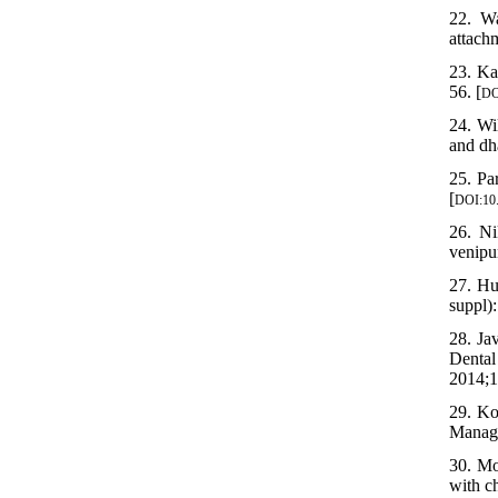
22. Wa
attachm
23. Ka
56. [
DO
24. Wi
and dh
25. Pa
[
DOI:10
26. N
venipun
27. Hu
suppl)
28. Ja
Dental
2014;1
29. Ko
Manage
30. Mo
with ch