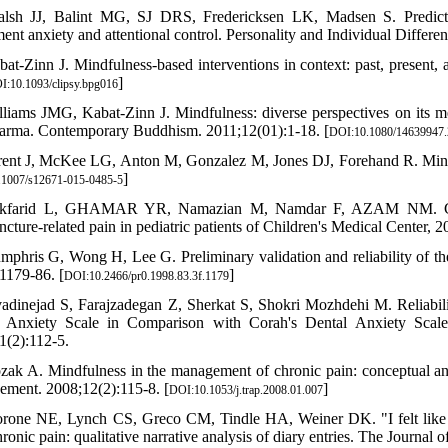
lsh JJ, Balint MG, SJ DRS, Fredericksen LK, Madsen S. Predicting 
ent anxiety and attentional control. Personality and Individual Differe
bat‐Zinn J. Mindfulness‐based interventions in context: past, present, 
]
I:10.1093/clipsy.bpg016
lliams JMG, Kabat-Zinn J. Mindfulness: diverse perspectives on its mean
arma. Contemporary Buddhism. 2011;12(01):1-18. [
DOI:10.1080/14639947.
rent J, McKee LG, Anton M, Gonzalez M, Jones DJ, Forehand R. Mindf
]
.1007/s12671-015-0485-5
ikfarid L, GHAMAR YR, Namazian M, Namdar F, AZAM NM. Compa
cture-related pain in pediatric patients of Children's Medical Center, 
mphris G, Wong H, Lee G. Preliminary validation and reliability of the
:1179-86. [
]
DOI:10.2466/pr0.1998.83.3f.1179
vadinejad S, Farajzadegan Z, Sherkat S, Shokri Mozhdehi M. Reliabili
 Anxiety Scale in Comparison with Corah's Dental Anxiety Scale 
1(2):112-5.
zak A. Mindfulness in the management of chronic pain: conceptual and
ment. 2008;12(2):115-8. [
]
DOI:10.1053/j.trap.2008.01.007
rone NE, Lynch CS, Greco CM, Tindle HA, Weiner DK. "I felt like a 
ronic pain: qualitative narrative analysis of diary entries. The Journal 