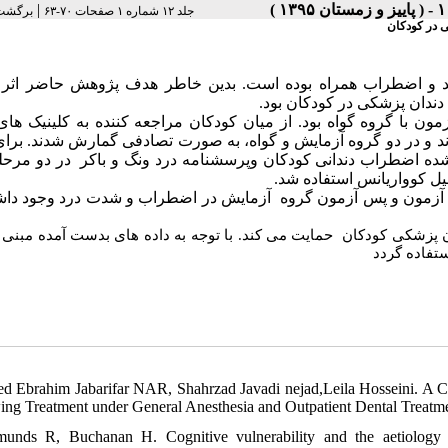
|
جلد ۱۲ شماره ۱ صفحات ۷۰-۶۳
برگشت 
 در کودکان
ند و اضطراب همراه بوده است. بدین خاطر هدف پژوهش حاضر اثر ب
ندان پزشکی در کودکان بود
 گروه گواه بود. از میان کودکان مراجعه کننده به کلینیک های دن
انتخاب شدند و در دو گروه آزمایش و گواه، به صورت تصادفی گمارش شدند. برا
یاس اصلاح شده اضطراب دندانی کودکان وپرسشنامه درد ونگ و باکر در دو مرح
لیل کوواریانس استفاده شد
 آزمون و پس آزمون گروه آزمایش در اضطراب و شدت درد وجود داش
پزشکی کودکان حمایت می کند. با توجه به داده های بدست آمده مبنی بر ت
تفاده گردد
ed Ebrahim Jabarifar NAR, Shahrzad Javadi nejad,Leila Hosseini. A C
ing Treatment under General Anesthesia and Outpatient Dental Treatm
unds R, Buchanan H. Cognitive vulnerability and the aetiology 