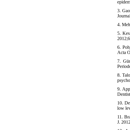
epidem
3. Gao
Journa
4. Mehr
5. Kes
2012;6
6. Poh
Acta O
7. Gür
Period
8. Tal
psycho
9. App
Dentis
10. De
low lev
11. Br
J. 201