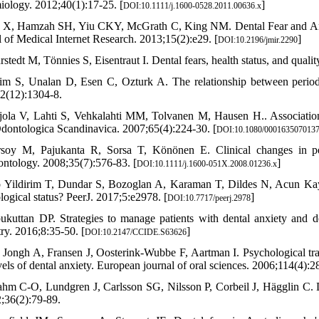
iology. 2012;40(1):17-25. [
]
DOI:10.1111/j.1600-0528.2011.00636.x
 X, Hamzah SH, Yiu CKY, McGrath C, King NM. Dental Fear and Anxi
l of Medical Internet Research. 2013;15(2):e29. [
]
DOI:10.2196/jmir.2290
stedt M, Tönnies S, Eisentraut I. Dental fears, health status, and qualit
im S, Unalan D, Esen C, Ozturk A. The relationship between periodon
2(12):1304-8.
jola V, Lahti S, Vehkalahti MM, Tolvanen M, Hausen H.. Association
dontologica Scandinavica. 2007;65(4):224-30. [
DOI:10.1080/000163507013
soy M, Pajukanta R, Sorsa T, Könönen E. Clinical changes in per
ontology. 2008;35(7):576-83. [
]
DOI:10.1111/j.1600-051X.2008.01236.x
o Yildirim T, Dundar S, Bozoglan A, Karaman T, Dildes N, Acun Kaya F
logical status? PeerJ. 2017;5:e2978. [
]
DOI:10.7717/peerj.2978
ukuttan DP. Strategies to manage patients with dental anxiety and den
try. 2016;8:35-50. [
]
DOI:10.2147/CCIDE.S63626
 Jongh A, Fransen J, Oosterink-Wubbe F, Aartman I. Psychological t
els of dental anxiety. European journal of oral sciences. 2006;114(4):2
ahm C-O, Lundgren J, Carlsson SG, Nilsson P, Corbeil J, Hägglin C. D
2;36(2):79-89.