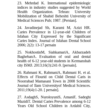
23. Mehrdad K. International epidemiologic
indices in industry studies suggested by World
Health Organization. Tehran: University
Mobilization of Shahid Beheshti University of
Medical Sciences Pub; 1987. [Persian].
24. Javadinejad Sh, Karami M, Azizi HR.
Caries Prevalence in 12-year-old Children of
Isfahan City Expressed by the Significant
Caries Index. Journal of Isfahan Dental School
2006; 2(2): 13-17.persain
25. NokhostinM, SiahkamariA, Akbarzadeh
BaghebanA. Evaluation of oral and dental
health of 6-12 year-old students in Kermanshah
city ISMJ. 2013;16(3):241-9. [persain].
26. Rahmani K, RahmaniA, Rahmani H, et al.
Effects of Flourid on Child Dental Caris in
Noorrabad Mamasani Town in 2008 Scientific
Journal of Ilam Universityof Medical Sciences.
2011;19(4):1-20. [ persain].
27. AsdaghS, NuroloyuniS, AmaniF, Sadeghi
MazidiT. Dental Caries Prevalence among 6-12
Years Old School Children in Ardabil City,