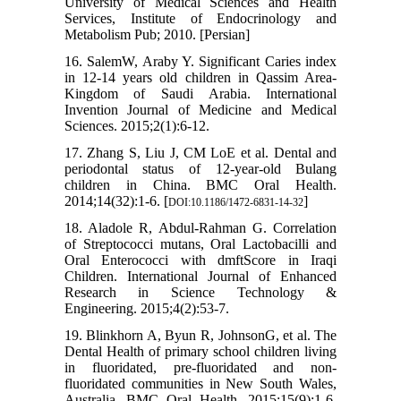
University of Medical Sciences and Health
Services, Institute of Endocrinology and
Metabolism Pub; 2010. [Persian]
16. SalemW, Araby Y. Significant Caries index
in 12-14 years old children in Qassim Area-
Kingdom of Saudi Arabia. International
Invention Journal of Medicine and Medical
Sciences. 2015;2(1):6-12.
17. Zhang S, Liu J, CM LoE et al. Dental and
periodontal status of 12-year-old Bulang
children in China. BMC Oral Health.
2014;14(32):1-6. [
]
DOI:10.1186/1472-6831-14-32
18. Aladole R, Abdul-Rahman G. Correlation
of Streptococci mutans, Oral Lactobacilli and
Oral Enterococci with dmftScore in Iraqi
Children. International Journal of Enhanced
Research in Science Technology &
Engineering. 2015;4(2):53-7.
19. Blinkhorn A, Byun R, JohnsonG, et al. The
Dental Health of primary school children living
in fluoridated, pre-fluoridated and non-
fluoridated communities in New South Wales,
Australia. BMC Oral Health. 2015;15(9):1-6.