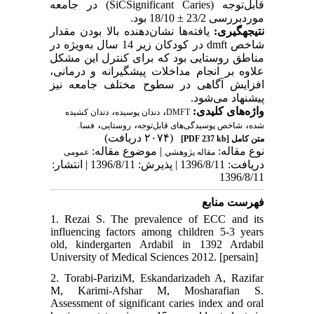
) در جامعه
SiCSignificant Caries
(
قابل‌توجه
موردبررسی 23/2 ± 18/10 بود.
نتیجه­گیری:
یافته‌ها نشان‌دهنده بالا بودن مقدار
در کودکان زیر 14 سال به‌ویژه در
dmft
شاخص
مناطق روستایی بود که برای کنترل این مشکل
علاوه بر انجام مداخلات پیشگیرانه و درمانی،
افزایش آگاهی در سطوح مختلف جامعه نیز
پیشنهاد می‌شود.
،
،
واژه‌های کلیدی:
دندان کشیده
دندان پوسیده
DMFT
،
،
،
شده
شاخص پوسیدگی‌های قابل‌توجه
روستایی
فسا.
(۲۰۷۴ دریافت)
[PDF 237 kb]
متن کامل
نوع مقاله:
| موضوع مقاله:
مقاله پژوهشي
عمومى
دریافت: 1396/8/11 | پذیرش: 1396/8/11 | انتشار:
1396/8/11
فهرست منابع
1. Rezai S. The prevalence of ECC and its
influencing factors among children 5-3 years
old, kindergarten Ardabil in 1392 Ardabil
University of Medical Sciences 2012. [persain]
2. Torabi-PariziM, Eskandarizadeh A, Razifar
M, Karimi-Afshar M, Mosharafian S.
Assessment of significant caries index and oral