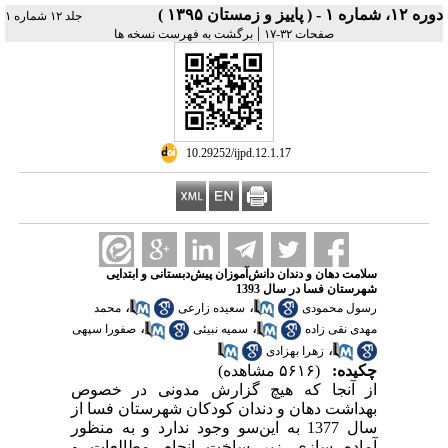
دوره ۱۲، شماره ۱ - ( پاییز و زمستان ۱۳۹۵ )
جلد ۱۲ شماره ۱
|
صفحات ۳۲-۱۷
برگشت به فهرست نسخه ها
‎ 10.29252/ijpd.12.1.17
سلامت دهان و دندان دانش‌آموزان پیش‌دبستانی و ابتدایی
شهرستان فسا در سال 1393
،
،
رسول محمودی
سعیده زارعی
محمد
،
،
مهدی نقی زاده
سمیه نبیئی
صفورا سپهی
،
زهرا بهزادی
چکیده:
(۵۶۱۶ مشاهده)
از آنجا که هیچ گزارش مدونی در خصوص
بهداشت دهان و دندان کودکان شهرستان فسا از
سال 1377 به این‌سو وجود ندارد و به ‌منظور
آماده ‌سازی زیر ساخت انجام مطالعات و