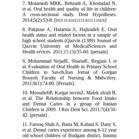
7. Motamedi MRK, Behzadi A, Khodadad N,
et al. Oral health and quality of life in children:
A cross-sectional study. Dent Hypotheses.
2014;5(2):53-8. [
]
DOI:10.4103/2155-8213.133426
8. Pakpour A, Hidarnia A, Hajizadeh E. Oral
health status and related factors in a sample of
high school students (Qazvin (1389) Journal of
Qazvin University of MedicalSciences and
Health ervices. 2011;15 (3):55-60. [persain]
9. Mohammad NejadE, ShariatE, Begjani J, et
al. Evaluation of Oral Health in Primary School
Children in Saveh,Iran Jornal of Gorgan
Bouyeh Faculty of Nursing & Midwifery.
2011;8(1):74-80. [Persain].
10. MossahebP, Kargar novinZ, Malek afzali B,
et al. The Relationship between Food Intake
and Dental Caries in a group of Iranian
Children in 2009. J Res Dent Sci. 2011;7(4):50-
42. [persain] .
11. Farooq Shah A, Batra M, Kabasi S, Dany S,
et al. Dental caries experience among 6-12 year
old school children of Budgam district, Jammu