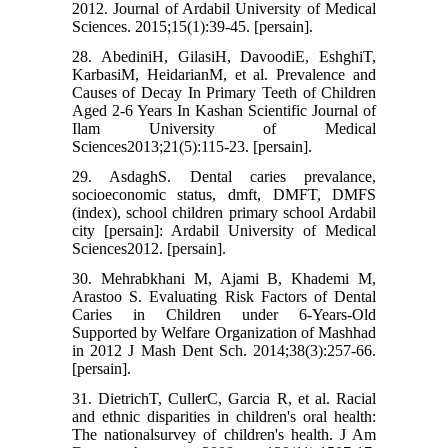
2012. Journal of Ardabil University of Medical
Sciences. 2015;15(1):39-45. [persain].
28. AbediniH, GilasiH, DavoodiE, EshghiT,
KarbasiM, HeidarianM, et al. Prevalence and
Causes of Decay In Primary Teeth of Children
Aged 2-6 Years In Kashan Scientific Journal of
Ilam University of Medical
Sciences2013;21(5):115-23. [persain].
29. AsdaghS. Dental caries prevalance,
socioeconomic status, dmft, DMFT, DMFS
(index), school children primary school Ardabil
city [persain]: Ardabil University of Medical
Sciences2012. [persain].
30. Mehrabkhani M, Ajami B, Khademi M,
Arastoo S. Evaluating Risk Factors of Dental
Caries in Children under 6-Years-Old
Supported by Welfare Organization of Mashhad
in 2012 J Mash Dent Sch. 2014;38(3):257-66.
[persain].
31. DietrichT, CullerC, Garcia R, et al. Racial
and ethnic disparities in children's oral health:
The nationalsurvey of children's health. J Am