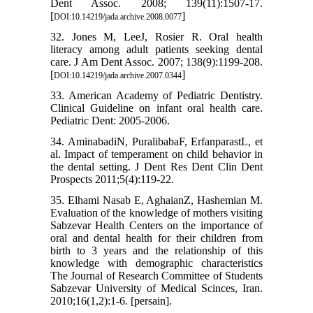
Dent Assoc. 2008; 139(11):1507-17.
[
]
DOI:10.14219/jada.archive.2008.0077
32. Jones M, LeeJ, Rosier R. Oral health
literacy among adult patients seeking dental
care. J Am Dent Assoc. 2007; 138(9):1199-208.
[
]
DOI:10.14219/jada.archive.2007.0344
33. American Academy of Pediatric Dentistry.
Clinical Guideline on infant oral health care.
Pediatric Dent: 2005-2006.
34. AminabadiN, PuralibabaF, ErfanparastL, et
al. Impact of temperament on child behavior in
the dental setting. J Dent Res Dent Clin Dent
Prospects 2011;5(4):119-22.
35. Elhami Nasab E, AghaianZ, Hashemian M.
Evaluation of the knowledge of mothers visiting
Sabzevar Health Centers on the importance of
oral and dental health for their children from
birth to 3 years and the relationship of this
knowledge with demographic characteristics
The Journal of Research Committee of Students
Sabzevar University of Medical Scinces, Iran.
2010;16(1,2):1-6. [persain].