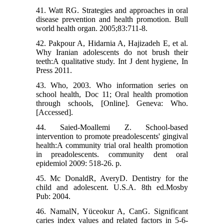
41. Watt RG. Strategies and approaches in oral
disease prevention and health promotion. Bull
world health organ. 2005;83:711-8.
42. Pakpour A, Hidarnia A, Hajizadeh E, et al.
Why Iranian adolescents do not brush their
teeth:A qualitative study. Int J dent hygiene, In
Press 2011.
43. Who, 2003. Who information series on
school health, Doc 11; Oral health promotion
through schools, [Online]. Geneva: Who.
[Accessed].
44. Saied-Moallemi Z. School-based
intervention to promote preadolescents' gingival
health:A community trial oral health promotion
in preadolescents. community dent oral
epidemiol 2009: 518-26. p.
45. Mc DonaldR, AveryD. Dentistry for the
child and adolescent. U.S.A. 8th ed.Mosby
Pub: 2004.
46. NamalN, Yüceokur A, CanG. Significant
caries index values and related factors in 5-6-