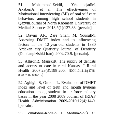
51. MohammadiZeidiI, YekaninejadM,
AkaberiA, et al. The effectiveness of
Motivational interviewing (MI) of oral self care
behaviors among high school students in
QazvinJournal of North Khorasan University of
Medical Sciences 2013;5(1):127-38. [persain].
52. Davari AR, Zare Shahi M, YousufM.
Assessing DMFT index and its influencing
factors in the 12-year-old students in 1380
Ardekan city Quarterly Journal of Dentistry
(Dandanpizishki Iran). 2004:70-9. [persain].
53. AllisonR, ManskiR. The supply of dentists
and access to care in rural Kansas. J Rural
Health 2007;23(3):198-206. [
DOI:10.1111/j.1748-
]
0361.2007.00091.x
54. Aghighi S, Omrani L. Evaluation of DMFT
index and level of teeth and mouth hygiene
education among students in air force military
bases in the year 2008-2009 Journal of IRIAF
Health Administration 2009-2010;12(4):14-9.
[persain].
55. Villalobos-Rodelo J, Medina-Solís C,