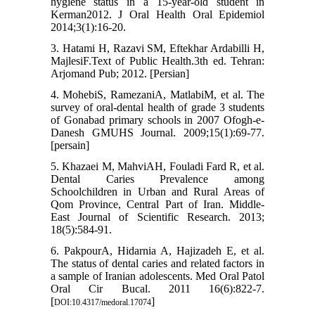
hygiene status in a 15-year-old student in
Kerman2012. J Oral Health Oral Epidemiol
2014;3(1):16-20.
3. Hatami H, Razavi SM, Eftekhar Ardabilli H,
MajlesiF.Text of Public Health.3th ed. Tehran:
Arjomand Pub; 2012. [Persian]
4. MohebiS, RamezaniA, MatlabiM, et al. The
survey of oral-dental health of grade 3 students
of Gonabad primary schools in 2007 Ofogh-e-
Danesh GMUHS Journal. 2009;15(1):69-77.
[persain]
5. Khazaei M, MahviAH, Fouladi Fard R, et al.
Dental Caries Prevalence among
Schoolchildren in Urban and Rural Areas of
Qom Province, Central Part of Iran. Middle-
East Journal of Scientific Research. 2013;
18(5):584-91.
6. PakpourA, Hidarnia A, Hajizadeh E, et al.
The status of dental caries and related factors in
a sample of Iranian adolescents. Med Oral Patol
Oral Cir Bucal. 2011 16(6):822-7.
[
]
DOI:10.4317/medoral.17074