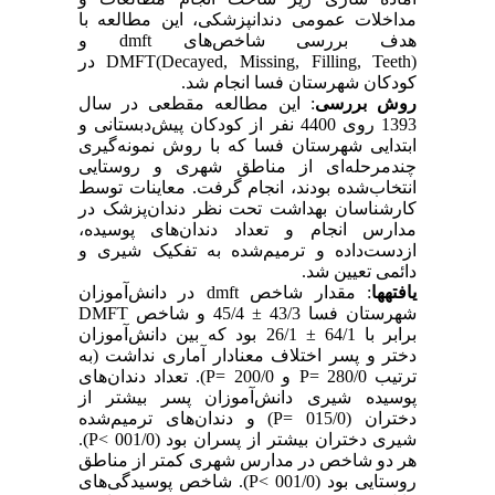
مداخلات عمومی دندانپزشکی، این مطالعه با
و
dmft
هدف بررسی شاخص‌های
در
DMFT(Decayed, Missing, Filling, Teeth)
کودکان شهرستان فسا انجام شد.
روش بررسی
: این مطالعه مقطعی در سال
1393 روی 4400 نفر از کودکان پیش‌دبستانی و
ابتدایی شهرستان فسا که با روش نمونه‌گیری
چندمرحله‌ای از مناطق شهری و روستایی
انتخاب‌شده بودند، انجام گرفت. معاینات توسط
کارشناسان بهداشت تحت نظر دندان‌پزشک در
مدارس انجام و تعداد دندان‌های پوسیده،
ازدست‌داده و ترمیم‌شده به تفکیک شیری و
دائمی تعیین شد.
در دانش‌آموزان
dmft
: مقدار شاخص
یافته­ها
DMFT
شهرستان فسا 43/3 ± 45/4 و شاخص
برابر با 64/1 ± 26/1 بود که بین دانش‌آموزان
دختر و پسر اختلاف معنادار آماری نداشت (به
). تعداد دندان‌های
P=
و 200/0
P=
ترتیب 280/0
پوسیده شیری دانش‌آموزان پسر بیشتر از
) و دندان‌های ترمیم‌شده
P=
دختران (015/0
).
P<
شیری دختران بیشتر از پسران بود (001/0
هر دو شاخص در مدارس شهری کمتر از مناطق
). شاخص پوسیدگی‌های
P<
روستایی بود (001/0