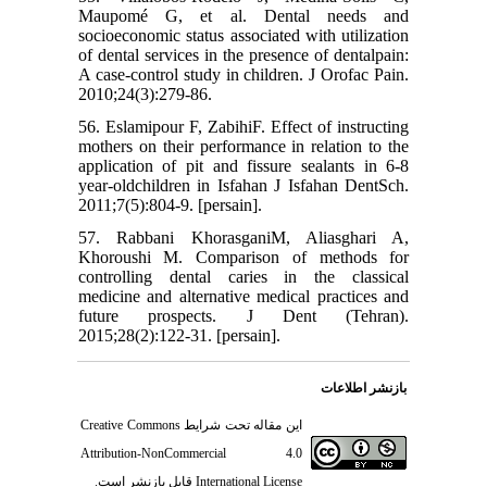
Maupomé G, et al. Dental needs and
socioeconomic status associated with utilization
of dental services in the presence of dentalpain:
A case-control study in children. J Orofac Pain.
2010;24(3):279-86.
56. Eslamipour F, ZabihiF. Effect of instructing
mothers on their performance in relation to the
application of pit and fissure sealants in 6-8
year-oldchildren in Isfahan J Isfahan DentSch.
2011;7(5):804-9. [persain].
57. Rabbani KhorasganiM, Aliasghari A,
Khoroushi M. Comparison of methods for
controlling dental caries in the classical
medicine and alternative medical practices and
future prospects. J Dent (Tehran).
2015;28(2):122-31. [persain].
بازنشر اطلاعات
Creative Commons
این مقاله تحت شرایط
Attribution-NonCommercial 4.0
قابل بازنشر است.
International License