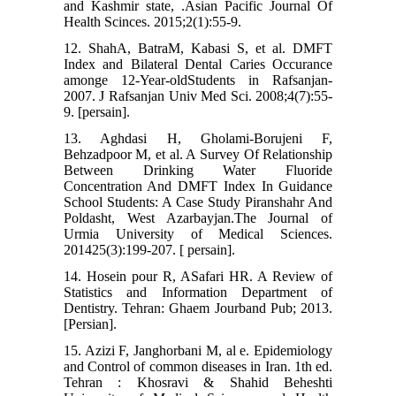
and Kashmir state, .Asian Pacific Journal Of
Health Scinces. 2015;2(1):55-9.
12. ShahA, BatraM, Kabasi S, et al. DMFT
Index and Bilateral Dental Caries Occurance
amonge 12-Year-oldStudents in Rafsanjan-
2007. J Rafsanjan Univ Med Sci. 2008;4(7):55-
9. [persain].
13. Aghdasi H, Gholami-Borujeni F,
Behzadpoor M, et al. A Survey Of Relationship
Between Drinking Water Fluoride
Concentration And DMFT Index In Guidance
School Students: A Case Study Piranshahr And
Poldasht, West Azarbayjan.The Journal of
Urmia University of Medical Sciences.
201425(3):199-207. [ persain].
14. Hosein pour R, ASafari HR. A Review of
Statistics and Information Department of
Dentistry. Tehran: Ghaem Jourband Pub; 2013.
[Persian].
15. Azizi F, Janghorbani M, al e. Epidemiology
and Control of common diseases in Iran. 1th ed.
Tehran : Khosravi & Shahid Beheshti