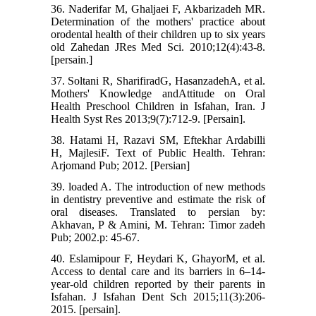
36. Naderifar M, Ghaljaei F, Akbarizadeh MR.
Determination of the mothers' practice about
orodental health of their children up to six years
old Zahedan JRes Med Sci. 2010;12(4):43-8.
[persain.]
37. Soltani R, SharifiradG, HasanzadehA, et al.
Mothers' Knowledge andAttitude on Oral
Health Preschool Children in Isfahan, Iran. J
Health Syst Res 2013;9(7):712-9. [Persain].
38. Hatami H, Razavi SM, Eftekhar Ardabilli
H, MajlesiF. Text of Public Health. Tehran:
Arjomand Pub; 2012. [Persian]
39. loaded A. The introduction of new methods
in dentistry preventive and estimate the risk of
oral diseases. Translated to persian by:
Akhavan, P & Amini, M. Tehran: Timor zadeh
Pub; 2002.p: 45-67.
40. Eslamipour F, Heydari K, GhayorM, et al.
Access to dental care and its barriers in 6‒14-
year-old children reported by their parents in
Isfahan. J Isfahan Dent Sch 2015;11(3):206-
2015. [persain].