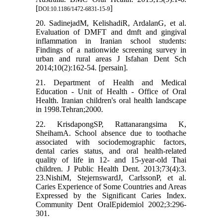
[
]
DOI:10.1186/1472-6831-15-9
20. SadinejadM, KelishadiR, ArdalanG, et al.
Evaluation of DMFT and dmft and gingival
inflammation in Iranian school students:
Findings of a nationwide screening survey in
urban and rural areas J Isfahan Dent Sch
2014;10(2):162-54. [persain].
21. Department of Health and Medical
Education - Unit of Health - Office of Oral
Health. Iranian children's oral health landscape
in 1998.Tehran;2000.
22. KrisdapongSP, Rattanarangsima K,
SheihamA. School absence due to toothache
associated with sociodemographic factors,
dental caries status, and oral health-related
quality of life in 12- and 15-year-old Thai
children. J Public Health Dent. 2013;73(4):3.
23.NishiM, StejernswardJ, CarlssonP, et al.
Caries Experience of Some Countries and Areas
Expressed by the Significant Caries Index.
Community Dent OralEpidemiol 2002;3:296-
301.