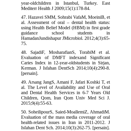
year-oldchildren in Istanbul, Turkey. East
Mediterr Health J 2009;15(1):178-84.
47. Hazavei SMM, Sohrabi VafaM, MoeiniB, et
al. Assessment of oral – dental health status:
using Health Belief Model (HBM) in first grade
guidance school students in
HamadanJundishapur JMicrobiol. 2012;4(3):65-
75.
48. SajadiF, MosharafianS, TorabiM et al.
Evaluation of DMFT indexand Significant
Caries Index in 12-year-oldstudents in Sirjan,
Kerman. J Isfahan DentSch 2014;10(4):290-8.
[persain].
49. Arsang JangS, Amani F, Jafari Koshki T, et
al. The Level of Availability and Use of Oral
and Dental Health Services in 6-7 Years Old
Children, Qom, Iran Qom Univ Med Sci J.
2015;9(4):55-63.
50. SoheilipourS, Saied-MoallemiZ, AhmadiM.
Evaluation of the mass media coverage of oral
health-related issues in Iran in 2011-2012. J
Isfahan Dent Sch. 2014;10(3):262-75. [persain].