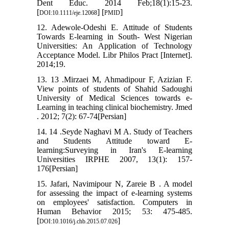
Dent Educ. 2014 Feb;18(1):15-23.
[
] [
]
DOI:10.1111/eje.12068
PMID
12. Adewole-Odeshi E. Attitude of Students
Towards E-learning in South- West Nigerian
Universities: An Application of Technology
Acceptance Model. Libr Philos Pract [Internet].
2014;19.
13. 13 .Mirzaei M, Ahmadipour F, Azizian F.
View points of students of Shahid Sadoughi
University of Medical Sciences towards e-
Learning in teaching clinical biochemistry. Jmed
. 2012; 7(2): 67-74[Persian]
14. 14 .Seyde Naghavi M A. Study of Teachers
and Students Attitude toward E-
learning:Surveying in Iran's E-learning
Universities IRPHE 2007, 13(1): 157-
176[Persian]
15. Jafari, Navimipour N, Zareie B . A model
for assessing the impact of e-learning systems
on employees' satisfaction. Computers in
Human Behavior 2015; 53: 475-485.
[
]
DOI:10.1016/j.chb.2015.07.026