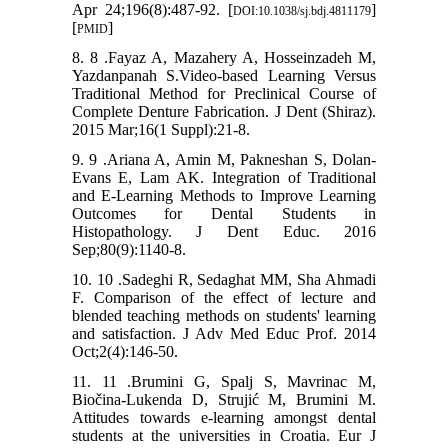
Apr 24;196(8):487-92. [
]
DOI:10.1038/sj.bdj.4811179
[
]
PMID
8. 8 .Fayaz A, Mazahery A, Hosseinzadeh M,
Yazdanpanah S.Video-based Learning Versus
Traditional Method for Preclinical Course of
Complete Denture Fabrication. J Dent (Shiraz).
2015 Mar;16(1 Suppl):21-8.
9. 9 .Ariana A, Amin M, Pakneshan S, Dolan-
Evans E, Lam AK. Integration of Traditional
and E-Learning Methods to Improve Learning
Outcomes for Dental Students in
Histopathology. J Dent Educ. 2016
Sep;80(9):1140-8.
10. 10 .Sadeghi R, Sedaghat MM, Sha Ahmadi
F. Comparison of the effect of lecture and
blended teaching methods on students' learning
and satisfaction. J Adv Med Educ Prof. 2014
Oct;2(4):146-50.
11. 11 .Brumini G, Spalj S, Mavrinac M,
Biočina-Lukenda D, Strujić M, Brumini M.
Attitudes towards e-learning amongst dental
students at the universities in Croatia. Eur J