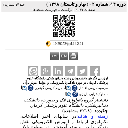
دوره ۱۴، شماره ۲ - ( بهار و تابستان ۱۳۹۸ )
جلد ۱۴ شماره ۲
|
صفحات ۳۲-۲۱
برگشت به فهرست نسخه ها
‎ 10.29252/ijpd.14.2.21
ارزیابی نگرش دانشجویان رشته دندانپزشکی دانشگاه علوم
پزشکی کرمان در مورد یادگیریالکترونیکی و عوامل موثر برآن
،
مرضیه کریمی افشار
مریم کریمی گوغری
،
ملوک ترابی پاریزی
دانشیار گروه پاتولوژی فک و صورت، دانشکده
دندانپزشکی، دانشگاه علوم پزشکی کرمان
چکیده:
(۳۲۱۸ مشاهده)
زمینه و هدف:
در سالهای اخیر اطلاعات،
تکنولوژی ارتباط و آموزش الکترونیکی نقش
بزرگی را در سیستم آموزشی در سطوح بالاتر