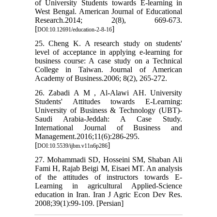
of University Students towards E-learning in
West Bengal. American Journal of Educational
Research.2014; 2(8), 669-673.
[
]
DOI:10.12691/education-2-8-16
25. Cheng K. A research study on students'
level of acceptance in applying e-learning for
business course: A case study on a Technical
College in Taiwan. Journal of American
Academy of Business.2006; 8(2), 265-272.
26. Zabadi A M , Al-Alawi AH. University
Students' Attitudes towards E-Learning:
University of Business & Technology (UBT)-
Saudi Arabia-Jeddah: A Case Study.
International Journal of Business and
Management.2016;11(6):286-295.
[
]
DOI:10.5539/ijbm.v11n6p286
27. Mohammadi SD, Hosseini SM, Shaban Ali
Fami H, Rajab Beigi M, Eisaei MT. An analysis
of the attitudes of instructors towards E-
Learning in agricultural Applied-Science
education in Iran. Iran J Agric Econ Dev Res.
2008;39(1):99-109. [Persian]