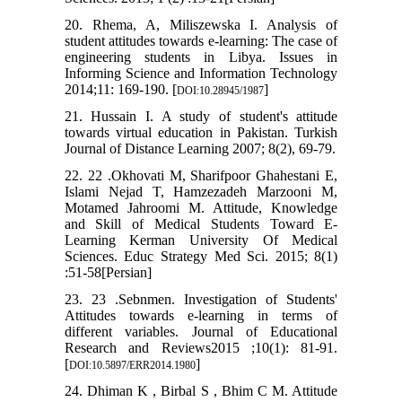
20. Rhema, A, Miliszewska I. Analysis of
student attitudes towards e-learning: The case of
engineering students in Libya. Issues in
Informing Science and Information Technology
2014;11: 169-190. [
]
DOI:10.28945/1987
21. Hussain I. A study of student's attitude
towards virtual education in Pakistan. Turkish
Journal of Distance Learning 2007; 8(2), 69-79.
22. 22 .Okhovati M, Sharifpoor Ghahestani E,
Islami Nejad T, Hamzezadeh Marzooni M,
Motamed Jahroomi M. Attitude, Knowledge
and Skill of Medical Students Toward E-
Learning Kerman University Of Medical
Sciences. Educ Strategy Med Sci. 2015; 8(1)
:51-58[Persian]
23. 23 .Sebnmen. Investigation of Students'
Attitudes towards e-learning in terms of
different variables. Journal of Educational
Research and Reviews2015 ;10(1): 81-91.
[
]
DOI:10.5897/ERR2014.1980
24. Dhiman K , Birbal S , Bhim C M. Attitude