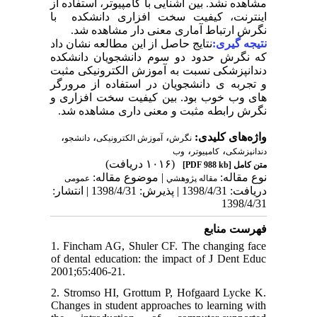
مشاهده نشد. بین آشنایی با کامپیوتر، استفاده از
اینترنت، کیفیت سخت افزاری دانشکده با
نگرش ارتباط آماری معنی دار مشاهده شد.
نتیجه گیری:
نتایج حاصل از این مطالعه نشان داد
که نگرش حدود دو سوم دانشجویان دانشکده
دندانپزشکی نسبت به آموزش الکترونیکی مثبت
و تجربه ی دانشجویان در استفاده از مرورگر
های وب خوب بود. بین کیفیت سخت افزاری و
نگرش رابطه مثبت و معنی داری مشاهده شد.
،
،
،
واژه‌های کلیدی:
نگرش
آموزش الکترونیکی
دانشجو
،
،
دندانپزشکی
کامپیوتر
وب
(۱۰۱۶ دریافت)
[PDF 988 kb]
متن کامل
نوع مقاله:
| موضوع مقاله:
مقاله پژوهشي
عمومى
دریافت: 1398/4/31 | پذیرش: 1398/4/31 | انتشار:
1398/4/31
فهرست منابع
1. Fincham AG, Shuler CF. The changing face
of dental education: the impact of J Dent Educ
2001;65:406-21.
2. Stromso HI, Grottum P, Hofgaard Lycke K.
Changes in student approaches to learning with