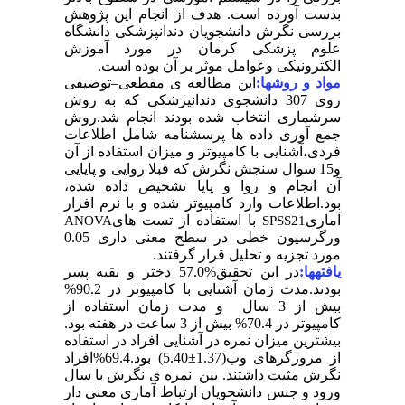
بدست آورده است. هدف از انجام این پژوهش
بررسی نگرش دانشجویان دندانپزشکی دانشگاه
علوم پزشکی کرمان در مورد آموزش
الکترونیکی وعوامل موثر بر آن بوده است.
مواد و روشها:
این مطالعه ی مقطعی–توصیفی
روی 307 دانشجوی دندانپزشکی که به روش
سرشماری انتخاب شده بودند انجام شد.روش
جمع آوری داده ها پرسشنامه شامل اطلاعات
فردی،آشنایی با کامپیوتر و میزان استفاده از آن
و15 سوال سنجش نگرش که قبلا روایی و پایایی
آن انجام و روا و پایا تشخیص داده شده،
بود.اطلاعات وارد کامپیوتر شده و با نرم افزار
آماری
با استفاده از تست های
ANOVA
SPSS21
ورگرسیون خطی در سطح معنی داری 0.05
مورد تجزیه و تحلیل قرار گرفتند.
یافتهها:
در این تحقیق%57.0 دختر و بقیه پسر
بودند.مدت زمان آشنایی با کامپیوتر در 90.2%
بیش از 3 سال و مدت زمان استفاده از
کامپیوتر در 70.4% بیش از 3 ساعت در هفته بود.
بیشترین میزان نمره در آشنایی افراد در استفاده
از مرورگرهای وب(1.37±5.40) بود.69.4%افراد
نگرش مثبت داشتند. بین نمره ی نگرش با سال
ورود و جنس دانشحویان ارتباط آماری معنی دار