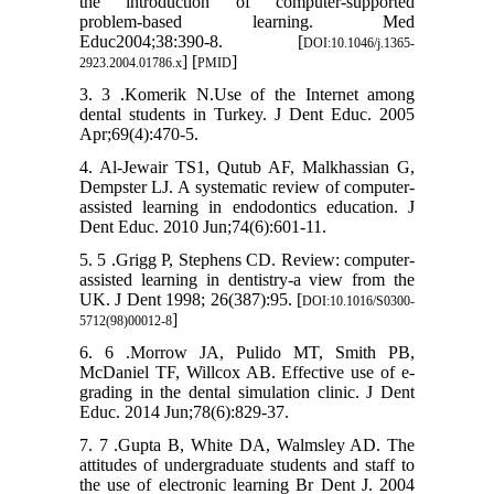
the introduction of computer-supported
problem-based learning. Med
Educ2004;38:390-8. [
DOI:10.1046/j.1365-
] [
]
2923.2004.01786.x
PMID
3. 3 .Komerik N.Use of the Internet among
dental students in Turkey. J Dent Educ. 2005
Apr;69(4):470-5.
4. Al-Jewair TS1, Qutub AF, Malkhassian G,
Dempster LJ. A systematic review of computer-
assisted learning in endodontics education. J
Dent Educ. 2010 Jun;74(6):601-11.
5. 5 .Grigg P, Stephens CD. Review: computer-
assisted learning in dentistry-a view from the
UK. J Dent 1998; 26(387):95. [
DOI:10.1016/S0300-
]
5712(98)00012-8
6. 6 .Morrow JA, Pulido MT, Smith PB,
McDaniel TF, Willcox AB. Effective use of e-
grading in the dental simulation clinic. J Dent
Educ. 2014 Jun;78(6):829-37.
7. 7 .Gupta B, White DA, Walmsley AD. The
attitudes of undergraduate students and staff to
the use of electronic learning Br Dent J. 2004