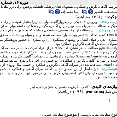
دوره ۱۶، شماره ۱ - ( پاییز و رمستان ۱۳۹۹ )
بررسی آگاهی، نگرش و عملکرد دانشجویان دندان پزشکی دانشکده پردیس انزلی در رابطه با راه ه
،
سیده هدیه دانشور
رضا محمدزاده
چکیده:
(۲۳۶۶ مشاهده)
:
مینه و هدف
ویروس­
HIV
یکی از میکروارگانیسم­های بیماری­زا منتقل
شونده
از راه خ
می­گردد. مطالعه حاضر با هدف تعیین میزان آگاهی، نگرش و عملکرد دانشجویان
دندان
واد و روش‌ها:
ا 1395 که به تعداد 150نفر بودند، وارد مطالعه شدند
و به و سیله پرسشنامه محقق
یماری ایدز، راههای انتقال و روشهای پیشگیری از این بیماری با حضور پژوهشگر 
سوالات سنجش آگاهی، نگرش و عملکرد بود.
افته ها:
نتایج مطالعه حاضر نشان داد 55.3% نفر از افراد شرکت کننده در مطالعه آگاهی متوسط و 44.7% آگاهی
گرش متوسط و 2.7% از نگرش مثبت برخوردار بودند. 3.3% از افراد مورد مطالعه از عملکرد ضعیف، 29.3% از عملکرد متوسط و 67.4 % از عملکرد
زمون
Spearman Correlation
نشان داد
ارتباطی بین نمرات آگاهی، نگرش و عملکرد
ده در نمرات آگاهی، نگرش و عملکرد در دو جنس و در افراد با و بدون سابقه شرک
داد
اختلاف مشاهده شده در نمرات آگاهی، نگرش و عملکرد بر حسب سال ورودی از ل
تیجه‌گیری:
نتایج حاصل از این تحقیق نشان داد که میزان آگاهی و عملکرد دانشجو
وضعیت خوبی دارد ولی اکثر دانشجویان نگرش مثبتی در مورد این بیماری ندارند. آمو
مفید خواهد بود.
واژه‌های کلیدی:
،
،
،
آگاهی
نگرش
دانشجویان دندان پزشکی
ایدز
(۱۰۹۸ دریافت)
متن کامل
[PDF 488 kb]
نوع مقاله:
| موضوع مقاله:
مقاله پژوهشي
عمومى