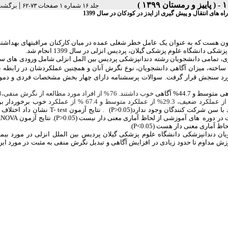
|
جلد ۱۶ شماره ۱ صفحات ۷۳-۶۲
برگشت 
ای انتقال و پیش گیری از ایدز در کودکان در سال 1399
ون هست که به عنوان یک عامل خطر شغلی عمده در میان کارکنان مراقبت­های بهداش
 پزشکی
دانشگاه علوم پزشکی
گیلان، پردیس انزلی در سال 1399
انجام شد
.
 ساخته
،
میزان آگاهی دانشجویان
،
نوع نگرش آنان و همچنین عملکردشان در رابطه ب
مورد سنجش قرار گرفت.
سوالات پرسشنامه دارای چهار بخش مشخصات فردی و دموگ
خوب داشتند. 76% از افراد مورد مطالعه از نگرش منفی
،
خوب برخوردار بو
 با سن شرکت کنندگان وجود ندارد
(P>0.05)
.
نتایج آزمون
T- test
نشان داد
اختلاف 
ت در دوره های آموزشی از لحاظ آماری معنی دار نیست
.(P>0.05)
نتایج آزمون
NOVA
حاظ آماری معنی دار هست
.(P<0.05)
یان دندانپزشکی دانشگاه علوم پزشکی گیلان پردیس بین الملل انزلی در مورد بیما
زش مداوم تا حدود زیادی در افزایش آگاهی و تبدیل نگرش منفی به مثبت در مورد این