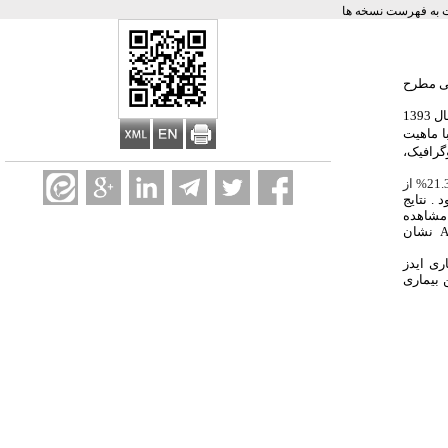
به فهرست نسخه ها
تی مطرح
این مطالعه از نوع توصیفی – مقطعی میباشد که به صورت تمام شماری، تمامی دانشجویان رشته دندانپزشکی پردیس بین المل انزلی شامل ورودی های سال 1393
ا ماهیت
رافیک،
21.3% از
د
.
نتایج
مشاهده
A
نشان
ری ایدز
 بیماری