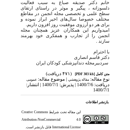
خانم دکتر صدیقه صباغ به سبب فعالیت
دلسوزانه ، پیگیر و موثر در راستای ارتقای
سطح علمی و تخصصی مجله انجمن در مقاطع
مختلف خصوصا سال‌های اخیر ابراز نموده و
برای هر دو آرزوی موفقیت روز افزون داریم.
امیدواریم این همکاران عزیز همچنان مجله
انجمن را از تجارب و همفکری خود بهرمند
سازند
.
با احترام
دکتر قاسم انصاری
سردبیرمجله دندانپزشکی کودکان ایران
(۴۷۱ دریافت)
متن کامل
[PDF 303 kb]
نوع مقاله:
| موضوع مقاله:
مقاله پژوهشي
عمومى
دریافت: 1400/7/6 | پذیرش: 1400/7/1 | انتشار:
1400/7/1
بازنشر اطلاعات
این مقاله تحت شرایط
Creative Commons
Attribution-NonCommercial 4.0
International License
قابل بازنشر است.