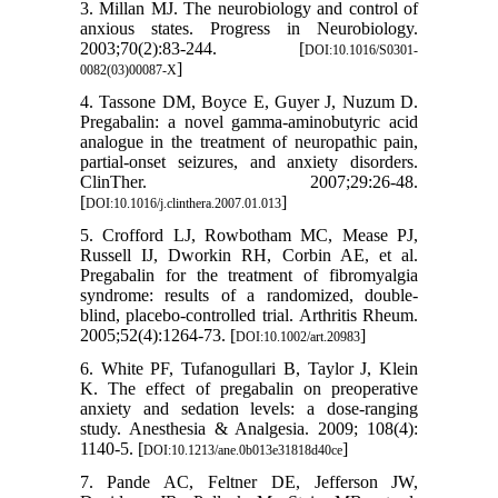
3. Millan MJ. The neurobiology and control of
anxious states. Progress in Neurobiology.
2003;70(2):83-244. [
DOI:10.1016/S0301-
]
0082(03)00087-X
4. Tassone DM, Boyce E, Guyer J, Nuzum D.
Pregabalin: a novel gamma-aminobutyric acid
analogue in the treatment of neuropathic pain,
partial-onset seizures, and anxiety disorders.
ClinTher. 2007;29:26-48.
[
]
DOI:10.1016/j.clinthera.2007.01.013
5. Crofford LJ, Rowbotham MC, Mease PJ,
Russell IJ, Dworkin RH, Corbin AE, et al.
Pregabalin for the treatment of fibromyalgia
syndrome: results of a randomized, double-
blind, placebo-controlled trial. Arthritis Rheum.
2005;52(4):1264-73. [
]
DOI:10.1002/art.20983
6. White PF, Tufanogullari B, Taylor J, Klein
K. The effect of pregabalin on preoperative
anxiety and sedation levels: a dose-ranging
study. Anesthesia & Analgesia. 2009; 108(4):
1140-5. [
]
DOI:10.1213/ane.0b013e31818d40ce
7. Pande AC, Feltner DE, Jefferson JW,