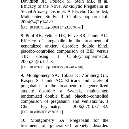
Davidson JR, Pollack M, Stein MB, et al.
Efficacy of the Novel Anxiolytic Pregabalin in
Social Anxiety Disorder: A Placebo-Controlled,
Multicenter Study. J ClinPsychopharmacol.
2004;24(2):141-9.
[
]
DOI:10.1097/01.jcp.0000117423.05703.e7
8. Pohl RB, Feltner DE, Fieve RR, Pande AC.
Efficacy of pregabalin in the treatment of
generalized anxiety disorder: double blind,
placebo-controlled comparison of BID versus
TID dosing. J ClinPsychopharmacol.
2005;25(2):151-8.
[
]
DOI:10.1097/01.jcp.0000155820.74832.b0
9. Montgomery SA, Tobias K, Zornberg GL,
Kasper S, Pande AC. Efficacy and safety of
pregabalin in the treatment of generalized
anxiety disorder: a 6-week, multicenter,
randomized double blind, placebo-controlled
comparison of pregabalin and venlafaxine. J
Clin Psychiatry. 2006;67(5):771-82.
[
]
DOI:10.4088/JCP.v67n0511
10. Montgomery SA. Pregabalin for the
treatment of generalized anxiety disorder.