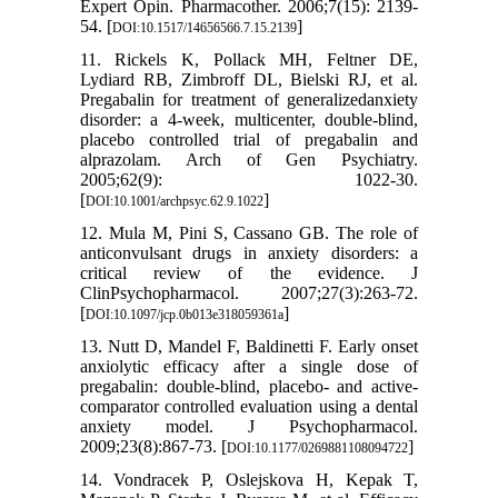
Expert Opin. Pharmacother. 2006;7(15): 2139-
54. [
]
DOI:10.1517/14656566.7.15.2139
11. Rickels K, Pollack MH, Feltner DE,
Lydiard RB, Zimbroff DL, Bielski RJ, et al.
Pregabalin for treatment of generalizedanxiety
disorder: a 4-week, multicenter, double-blind,
placebo controlled trial of pregabalin and
alprazolam. Arch of Gen Psychiatry.
2005;62(9): 1022-30.
[
]
DOI:10.1001/archpsyc.62.9.1022
12. Mula M, Pini S, Cassano GB. The role of
anticonvulsant drugs in anxiety disorders: a
critical review of the evidence. J
ClinPsychopharmacol. 2007;27(3):263-72.
[
]
DOI:10.1097/jcp.0b013e318059361a
13. Nutt D, Mandel F, Baldinetti F. Early onset
anxiolytic efficacy after a single dose of
pregabalin: double-blind, placebo- and active-
comparator controlled evaluation using a dental
anxiety model. J Psychopharmacol.
2009;23(8):867-73. [
]
DOI:10.1177/0269881108094722
14. Vondracek P, Oslejskova H, Kepak T,