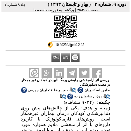
دوره ۹، شماره ۲ - ( بهار و تابستان ۱۳۹۳ )
جلد ۹ شماره ۲
|
صفحات ۳۰-۲۵
برگشت به فهرست نسخه ها
‎ 10.29252/ijpd.9.2.25
بررسی اثر آرامبخشی و ایمنی پره‌گابالین در کودکان غیر همکار
در مطب دندانپزشکی
،
طاهره اسکندریان
حمید رضا افتخاریان جهرمی
،
روژین سلیمان زاده
چکیده:
(۹۰۳۴ مشاهده)
زمینه و هدف: یکی از چالش‌های پیش روی
دندانپزشکان کودکان درمان بیماران غیرهمکار
است. روش‌های فارماکولوژیک با کاربرد
داروهای با اثر آرامبخشی ملایم همواره مورد
‌توجه بوده است. هدف از مطالعه‌ی حاضر