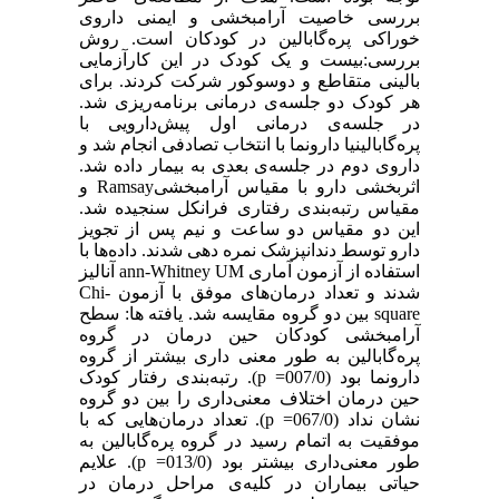
بررسی خاصیت آرامبخشی و ایمنی داروی
خوراکی پره‌گابالین در کودکان است. روش
بررسی:بیست و یک کودک در این کارآزمایی
بالینی متقاطع و دوسو‌کور شرکت کردند. برای
هر کودک دو جلسه‌ی درمانی برنامه‌ریزی شد.
در جلسه‌ی درمانی اول پیش‌دارویی با
پره‌گابالینیا دارونما با انتخاب تصادفی انجام شد و
داروی دوم در جلسه‌ی بعدی به بیمار داده شد.
اثربخشی دارو با مقیاس آرامبخشیRamsay و
مقیاس رتبه‌بندی رفتاری فرانکل سنجیده شد.
این دو مقیاس دو ساعت و نیم پس از تجویز
دارو توسط دندانپزشک نمره دهی شدند. داده‌ها با
استفاده از آزمون آماری M‏ann-Whitney U آنالیز
شدند و تعداد درمان‌های موفق با آزمون Chi-
square بین دو گروه مقایسه شد. یافته ها: سطح
آرامبخشی کودکان حین درمان در گروه
پره‌گابالین به طور معنی داری بیشتر از گروه
دارونما بود (007/0= p). رتبه‌بندی رفتار کودک
حین درمان اختلاف معنی‌داری را بین دو گروه
نشان نداد (067/0= p). تعداد درمان‌هایی که با
موفقیت به اتمام رسید در گروه پره‌گابالین به
طور معنی‌داری بیشتر بود (013/0= p). علایم
حیاتی بیماران در کلیه‌ی مراحل درمان در