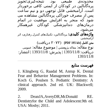
محدوده‌ی طبیعی بود. نتیجه‌گیری:تجویز
پره‌گابالین در کودکان از ایمنی کافی برخوردار
است. آرامبخشی قابل ‌توجهی دو و نیم ساعت
پس از مصرف خوراکی پره‌گابالین مشاهده می
شود که منجر به افزایش موفقیت در اتمام
درمان‌های دندانپزشکی کودکان غیرهمکار
می‌شود.
،
،
واژه‌های کلیدی:
پره‌گابالین
تکنیک‌های کنترل رفتاری
اثر
آرامبخشی.
(۲۰۷۲ دریافت)
[PDF 195 kb]
متن کامل
نوع مقاله:
| موضوع مقاله:
مقاله پژوهشي
عمومى
دریافت: 1393/11/8 | پذیرش: 1393/11/8 | انتشار:
1393/11/8
فهرست منابع
1. Klingberg G, Raadal M, Anrup K. Dental
Fear and Behavior Management Problems. In:
Koch G, Poulsen S. Pediatric Dentistry: A
clinical approach. 2nd ed. UK: Blackwell;
2009.
2. DeanJA,AveryDR,McDonald RE.
Dentistryfor the Child and Adolescent.9th ed.
USA: Mosby; 2011.