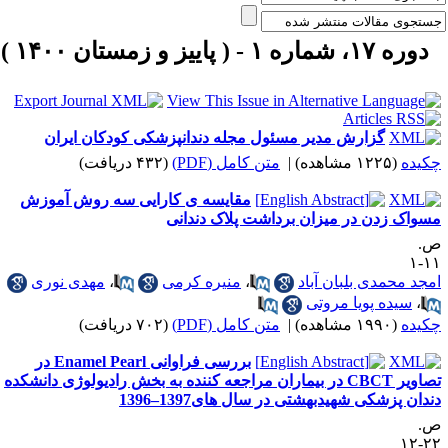
دوره ۱۷، شماره ۱ - ( پاییز و زمستان ۱۴۰۰ )
گزارش مدیر مسئول مجله دندانپزشکی کودکان ایران
کیده
(۱۲۲۵ مشاهده)
|
متن کامل (PDF)
(۴۳۲ دریافت)
مقایسه ی کارایی سه روش آموزش
سواک زدن در میزان برداشت پلاک دندانی
.
۱۱
مجد محمدی بلبان آباد
،
منیره کرمی
،
مهدی نوری
،
سیده پویا مروتی
کیده
(۱۹۹۰ مشاهده)
|
متن کامل (PDF)
(۷۰۲ دریافت)
بررسی فراوانی Enamel Pearl در
تصاویر CBCT در بیماران مراجعه کننده به بخش رادیولوژی دانشکده
ندان پزشکی شهیدبهشتی در سال های1397–1396
.
۲۲-