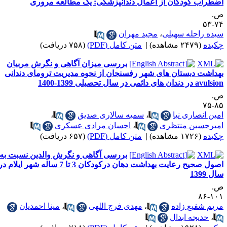
ضطراب کودکان از اعمال دندانپزشکی: یک مطالعه مروری
.
۷۴-
یده راحله سهیلی
،
مجید مهران
کیده
(۲۴۷۹ مشاهده)
|
متن کامل (PDF)
(۷۵۸ دریافت)
بررسی میزان آگاهی و نگرش مربیان
هداشت دبستان های شهر رفسنجان از نحوه مدیریت ترومای دندانی
avu در دندان های دائمی در سال تحصیلی 1399-1400
.
۸۵-
مین انصاری نیا
،
سمیه سالاری صدیق
،
میرحسین منتظری
،
احسان مرادی عسکری
کیده
(۱۷۲۶ مشاهده)
|
متن کامل (PDF)
(۶۵۷ دریافت)
بررسی آگاهی و نگرش والدین نسبت به
اصول صحیح رعایت بهداشت دهان درکودکان 3 تا 7 ساله شهر ایلام در
ل 1399
.
۱۰۱-
ریم شفیع زاده
،
مهدی فرج اللهی
،
مینا احمدیان
،
خدیجه ابدال