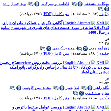
هکامه مشفقی
،
فاطمه تویسرکانی
،
نوید جمال زاده
کیده
(۲۰۹۳ مشاهده)
|
متن کامل (PDF)
(۷۷۵ دریافت)
آگاهی, نگرش و عملکرد مادران دارای
کودک 6-3 ساله در مورد اهمیت دندان های شیری در شهرستان ساوه
 سال 1400
.
۳۸-
هرا صبوحی
،
محمود کریمی
کیده
(۱۸۸۰ مشاهده)
|
متن کامل (PDF)
(۶۷۰ دریافت)
بررسی دقت روش Cameriereدرتخمین
سن دندانی کودکان 7 تا 11 سال براساس رادیوگرافی پانورامیک
رشهرستان اهواز
.
۵۲-
گاه راهبر
،
لیلا بصیر
،
محمدامین کاوسی
،
حبوبه حافظی
کیده
(۱۶۹۸ مشاهده)
|
متن کامل (PDF)
(۶۷۸ دریافت)
بررسی عوامل مرتبط با ترس و