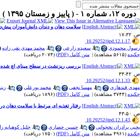
دوره ۱۲، شماره ۱ - ( پاییز و زمستان ۱۳۹۵ )
سلامت دهان و دندان دانش‌آموزان پیش‌دبس
ص. ۳۲-۱۷
‎ 10.29252/ijpd.12.1.17
رسول محمودی
،
سعیده زارعی
،
محمد مهدی نقی زاده
چکیده
(۵۶۱۵ مشاهده)
|
متن کامل (PDF)
(۲۰۷۴ دریافت)
بررسی ریزنشت در سطح مینای اچ شده دندان های پرمولر درتک
ص. ۴۲-۳۳
‎ 10.29252/ijpd.12.1.33
مهدی قندهاری
،
مهسا نجفی
،
محمد پورعلی
،
زین
چکیده
(۳۷۴۴ مشاهده)
|
متن کامل (PDF)
(۱۸۹۶ دریافت)
رفتار تغذیه ای مرتبط با سلامت دهان در
ص. ۵۰-۴۳
‎ 10.29252/ijpd.12.1.43
یحیی برادران نخجوانی
،
حسین حصاری
،
جلیل کوهپایه زا
چکیده
(۴۹۶۱ مشاهده)
|
متن کامل (PDF)
(۱۷۵۰ دریافت)