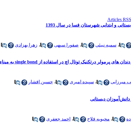
تانی و ابتدایی شهرستان فسا در سال 1393
،
سمیه نبیئی
،
صفورا سپهی
،
زهرا بهزادی
نیک توتال اچ در استفاده از single bond به مینای کاملا خشک و مرطوب
ب میرزایی
،
سپیده امیری
،
حسین افشار
 دانش‌آموزان دبستانی
ده
،
محبوبه فلاح
،
احمد جعفری