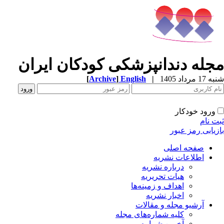
مجله دندانپزشکی کودکان ایران
شنبه 17 مرداد 1405
|
English
]
Archive
[
ورود خودکار
ثبت نام
بازیابی رمز عبور
صفحه اصلی
اطلاعات نشریه
درباره نشریه
هیات تحریریه
اهداف و زمینه‌ها
اخبار نشریه
آرشیو مجله و مقالات
کلیه شماره‌های مجله
آخرین شماره