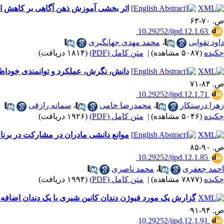
اثر بخشی آموزش ذهن آگاهی بر کاهش ا
ص. ۷۰-۶۳
‎ 10.29252/ijpd.12.1.63
داود تقوایی
،
محمد مهدی جهانگیری
چکیده
(۵۰۸۷ مشاهده)
|
متن کامل (PDF)
(۱۸۱۴ دریافت)
دانش، نگرش، عملکرد و توانمندی خوداظ
ص. ۸۴-۷۱
‎ 10.29252/ijpd.12.1.71
زهرا درستکار
،
محمدرضا خامی
،
سمانه رازقی
چکیده
(۵۰۴۶ مشاهده)
|
متن کامل (PDF)
(۱۹۲۶ دریافت)
موانع دانشی مادران در مشارکت در برن
ص. ۹۰-۸۵
‎ 10.29252/ijpd.12.1.85
احمد جعفری
،
محمد ناصری
چکیده
(۷۸۷۷ مشاهده)
|
متن کامل (PDF)
(۱۹۹۴ دریافت)
گزارش یک مورد فیوژن دندان کانین شیری با یک دندان اضافه ب
ص. ۹۴-۹۱
‎ 10.29252/ijpd.12.1.91