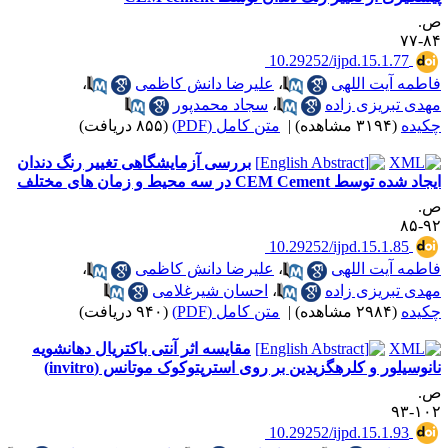
.
۸۴-
‎ 10.29252/ijpd.15.1.77
اطمه آیت اللهی
،
علیرضا دانش کاظمی
،
هدی تبریزی زاده
،
سجاد محمدپور
کیده
(۳۱۹۴ مشاهده)
|
متن کامل (PDF)
(۸۵۵ دریافت)
بررسی آزمایشگاهی تغییر رنگ دندان
اد شده توسط CEM Cement در سه محیط و زمان های مختلف
.
۹۲-
‎ 10.29252/ijpd.15.1.85
اطمه آیت اللهی
،
علیرضا دانش کاظمی
،
هدی تبریزی زاده
،
احسان شیرغلامی
کیده
(۲۹۸۴ مشاهده)
|
متن کامل (PDF)
(۹۴۰ دریافت)
مقایسه اثر آنتی باکتریال دهانشویه
انوسیلور و کلرهگزیدین بر روی استرپتوکوک موتانس (invitro)
.
۱۰۲-
‎ 10.29252/ijpd.15.1.93