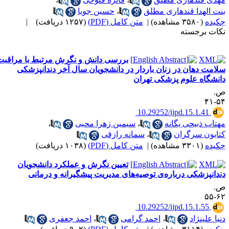
نت الهدا قندهاری مطلق
،
حسین جویا
کیده
(۳۵۸۰ مشاهده)
|
متن کامل (PDF)
(۱۲۵۷ دریافت)
|
کات برجسته
بررسی دانش و نگرش مرتبط با مراقبت
لامت دهان در زنان باردار در دانشجویان سال آخر دندانپزشکی
انشگاه علوم پزشکی تهران
.
۵۴-
‎ 10.29252/ijpd.15.1.41
هتاب ذبیحی یگانه
،
سیمین زهرا محبی
،
تایون سرگران
،
سمانه رازقی
کیده
(۳۳۰۱ مشاهده)
|
متن کامل (PDF)
(۱۰۳۸ دریافت)
تعیین نگرش و عملکرد دانشجویان
ندانپزشکی درباره‌ی توصیه‌های مدیریت پیشگیرانه و درمانی
.
۶۲-
‎ 10.29252/ijpd.15.1.55
نیا علینژاد
،
احمد گرامی
،
احمد جعفری