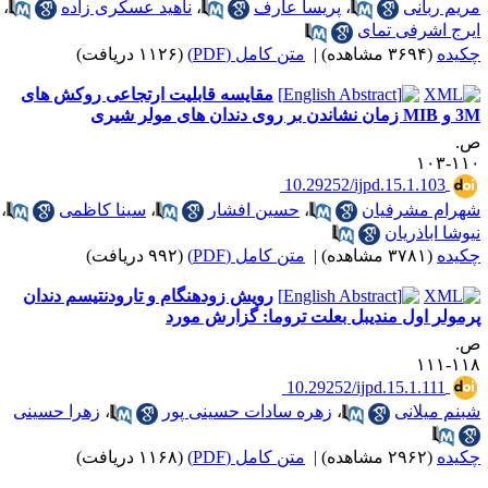
ریم ربانی
،
پریسا عارف
،
ناهید عسکری زاده
،
یرج اشرفی تمای
کیده
(۳۶۹۴ مشاهده)
|
متن کامل (PDF)
(۱۱۲۶ دریافت)
مقایسه قابلیت ارتجاعی روکش های
ان نشاندن بر روی دندان های مولر شیری
.
۱۱۰-۱
‎ 10.29252/ijpd.15.1.103
هرام مشرفیان
،
حسین افشار
،
سینا کاظمی
،
یوشا اباذریان
کیده
(۳۷۸۱ مشاهده)
|
متن کامل (PDF)
(۹۹۲ دریافت)
رویش زودهنگام و تارودنتیسم دندان
رمولر اول مندیبل بعلت تروما: گزارش مورد
.
۱۱۸-۱
‎ 10.29252/ijpd.15.1.111
بنم میلانی
،
زهره سادات حسینی پور
،
زهرا حسینی
کیده
(۲۹۶۲ مشاهده)
|
متن کامل (PDF)
(۱۱۶۸ دریافت)