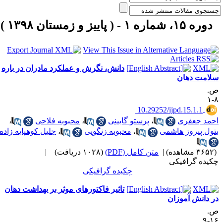
دوره ۱۵، شماره ۱ - ( پاییز و زمستان ۱۳۹۸ )
دانش، نگرش و عملکرد مادران در باره
لامت دهان
.
۸
‎ 10.29252/ijpd.15.1.1
حمد جعفری
،
پرستو گایینی
،
محبوبه فلاحی
،
تول پیروز هاشمی
،
محبوبه زنگویی
،
جلیل کوهپایه زاده
۳۶ مشاهده)
|
متن کامل (PDF)
(۱۰۲۸ دریافت)
|
کیده گرافیکی
چکیده گرافیکی
تاثیر فاکتورهای موثر بر بهداشت دهان
ر دانش آموزان
.
۱۶