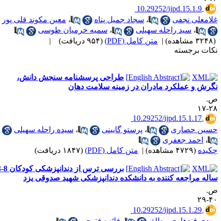
‎ 10.29252/ijpd.15.1.9
لامعلی نجفی
،
سجاد جمیل پناه
،
معین مکوند قلی پور
،
سید راحله سهیلی
،
سمیه خرمیان طوسی
۳۲ مشاهده)
|
متن کامل (PDF)
(۹۵۴ دریافت)
|
کات برجسته
طراحی پرسشنامه سنجش دانش،
گرش و عملکرد مادران در زمینه سلامت دهان
.
۲۸-
‎ 10.29252/ijpd.15.1.17
سین حصاری
،
پرستو گایینی
،
سیده راحله سهیلی
،
احمد جعفری
کیده
(۴۷۲۹ مشاهده)
|
متن کامل (PDF)
(۱۸۴۷ دریافت)
بررسی ترس از دندانپزشکی کودکان 8-3
اله مراجعه کننده به دانشکده دندانپزشکی شهید صدوقی یزد
.
۴۰-
‎ 10.29252/ijpd.15.1.29
هدی قندهاری مطلق
،
فائزه فتوحی
،