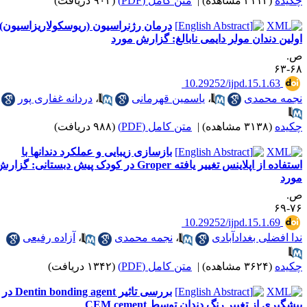
کیده
(۳۱۱۴ مشاهده)
|
متن کامل (PDF)
(۹۰۲ دریافت)
درمان رژنراسیون (ریوسکولاریزاسیون)
ولین دندان مولر دایمی نابالغ: گزارش مورد
.
۶۸-
‎ 10.29252/ijpd.15.1.63
جمه محمدی
،
یاسمین قهرمانی
،
دردانه غفاری پور
کیده
(۳۱۳۸ مشاهده)
|
متن کامل (PDF)
(۹۸۸ دریافت)
بازسازی زیبایی و عملکرد دندانها با
استفاده از اپلاینس تغییر یافته Groper در کودک پیش دبستانی: گزارش
ورد
.
۷۶-
‎ 10.29252/ijpd.15.1.69
دا افضلی بغدادآبادی
،
نجمه محمدی
،
آزاده رفیعی
کیده
(۳۶۲۴ مشاهده)
|
متن کامل (PDF)
(۱۳۴۲ دریافت)
بررسی تاثیر Dentin bonding agent در
یشگیری از تغییر رنگ دندان توسط CEM cement