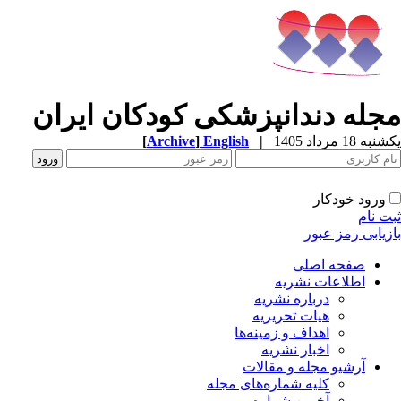
جله دندانپزشکی کودکان ایران
ه 18 مرداد 1405
|
English
]
Archive
[
ورود خودکار
ت نام
زیابی رمز عبور
صفحه اصلی
اطلاعات نشریه
درباره نشریه
هیات تحریریه
اهداف و زمینه‌ها
اخبار نشریه
آرشیو مجله و مقالات
کلیه شماره‌های مجله
آخرین شماره