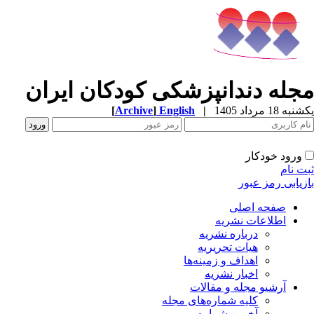
جله دندانپزشکی کودکان ایران
ه 18 مرداد 1405
|
English
]
Archive
[
ورود خودکار
ت نام
زیابی رمز عبور
صفحه اصلی
اطلاعات نشریه
درباره نشریه
هیات تحریریه
اهداف و زمینه‌ها
اخبار نشریه
آرشیو مجله و مقالات
کلیه شماره‌های مجله
آخرین شماره