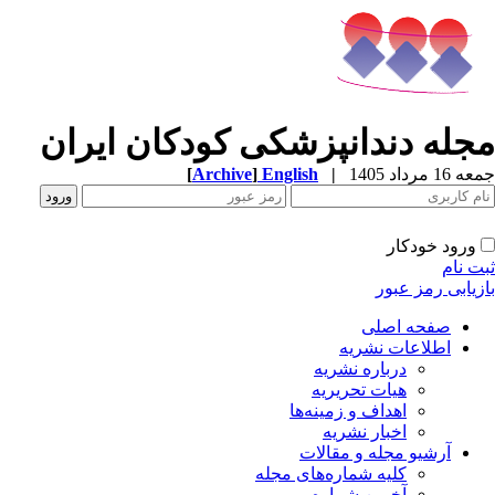
مجله دندانپزشکی کودکان ایران
جمعه 16 مرداد 1405
|
English
]
Archive
[
ورود خودکار
ثبت نام
بازیابی رمز عبور
صفحه اصلی
اطلاعات نشریه
درباره نشریه
هیات تحریریه
اهداف و زمینه‌ها
اخبار نشریه
آرشیو مجله و مقالات
کلیه شماره‌های مجله
آخرین شماره