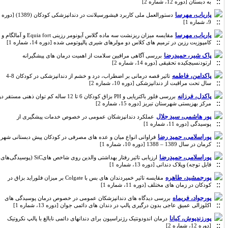
به دبستان [دوره 12، شماره 2]
پاریاب، مهرسا
دستورالعمل ملی کاربرد فیشورسیلانت در دندانپزشکی کودکان (1389) [دوره
9، شماره 1]
پاریاب، مهرسا
مقایسه میزان ریزنشت سه ماده گلاس آیونومر رزینی Equia fort و آمالگام و
کامپوزیت رزین در ترمیم های کلاس دو مولرهای شیری پالپوتومی شده [دوره 14، شماره 1]
پاک شیر، حمیدرضا
بررسی آگاهی مراقبین سلامت از اهمیت درمان های پیشگیرانه
ارتودنسیچکیده تحقیقی [دوره 14، شماره 2]
پاکدامن، فاطمه
تاثیر قصه درمانی بر اضطراب، درد و خشم از دندانپزشکی در کودکان 8-4
سال تحت مراقبت از دندانپزشکی [دوره 10، شماره 2]
پاکدل، فرزانه
بررسی فلور باکتریایی و PH بزاق کودکان 6 تا 12 ساله کم توان ذهنی مستقر در
مرکز بهزیستی شهرستان تبریز [دوره 15، شماره 2]
پور هاشمی، سید جلال
عملکرد دندانپزشکان عمومی در خصوص خدمات پیشگیری از
پوسیدگی [دوره 11، شماره 1]
پوراسلامی، حمید رضا
فراوانی انواع میان و عده های مصرفی در کودکان پیش دبستانی شهر
کرمان در سال 1389 – 1388 [دوره 10، شماره 1]
پوراسلامی، حمیدرضا
ارزیابی تاثیر رفتار بهداشتی والدین روی شاخص هایSiC (پوسیدگی‌های
قابل توجه) وپلاک دندانی [دوره 13، شماره 1]
پورجمشید، طاهره
مقایسه تاثیر خمیردندان های بس با Colgate بر میزان فلوراید بزاق در
کودکان در زمان های مختلف [دوره 11، شماره 1]
پورجواد، فریماه
بررسی دیدگاه های دندانپزشکان عمومی در خصوص درمان پوسیدگی های
اکلوزالی عمیق عاجی بدون درگیری پالپ در دندان های دائمی جوان [دوره 13، شماره 1]
پورزندپوش، کیانا
درمان اندودونتیک رژنراسیون برای دندانهای دائمی نابالغ با پالپ نکروتیک
[دوره 12، شماره 2]