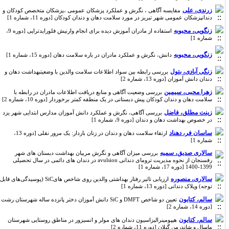
زرندی، علی
مقایسه آگاهی ، نگرش و عملکرد پزشکان عمومی ،پزشکان متخصص کودکان و
دندانپزشکان عمومی شهر تبریز در مورد سلامت دهان و دندان کودکان [دوره 11، شماره 1]
زنگویی، محبوبه
استفاده از مادران آموزش دیده برای انجام وارنیش فلورایدتراپی [دوره 9،
شماره 1]
زنگویی، محبوبه
دانش، نگرش و عملکرد مادران در باره سلامت دهان [دوره 15، شماره 1]
زنگی آبادی، بتول
بررسی رابطه بین سواد اطلاعات سلامت والدین با وضعیتبهداشت دهان و
دندان دانش آموزان [دوره 13، شماره 2]
زهرا محبی، سیمین
بررسی وضعیت آگاهی و منابع دریافت اطلاعات مادران در رابطه با
سلامت دهان و دندان کودکان پیش دبستانی در یک منطقه کمتر برخوردار [دوره 10، شماره 2]
زینت مطلق، فاضل
بررسی آگاهی، نگرش و عملکرد دانش آموزان مدارس ابتدایی شهر یزد
در خصوص بهداشت دهان و دندان [دوره 9، شماره 1]
ساسان فر، دهناد
ارتقاء سلامت دهان و دندان در زنان باردار: یک مرور نقلی [دوره 13،
شماره 1]
سالاری صدیق، سمیه
بررسی میزان آگاهی و نگرش مربیان بهداشت دبستان های شهر
رفسنجان از نحوه مدیریت ترومای دندانی avulsion در دندان های دائمی در سال تحصیلی
1399-1400 [دوره 17، شماره 1]
سالاری، منصوره
ارزیابی تاثیر رفتار بهداشتی والدین روی شاخص هایSiC (پوسیدگی‌های قابل
توجه) وپلاک دندانی [دوره 13، شماره 1]
سالم، کتایون
تعیین دو شاخص DMFT و SiC دانش آموزان دختر پانزده ساله شهرستان رشت
[دوره 14، شماره 2]
سالم، کتایون
هیپومینرالیزاسیون دندان های مولر و انسیزور در مناطق روستایی شهرستان
ماسال و شاندرمن گیلان [دوره 11، شماره 2]