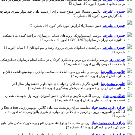
تراپی دندانهای شیری [دوره 10، شماره 2]
حیدری، علیرضا
اپلاینس دیستال شو اصلاح شده برای از دست دادن چند مولر شیری دوطرفه
– یک گزارش مورد [دوره 16، شماره 2]
حیدری، علیرضا
دنتین دیسپلازیا: گزارش مورد نادر [دوره 14، شماره 2]
حیدری، علیرضا
بررسی اپیدمیولوژیک تروماهای دندانی دربیماران مراجعه کننده به دانشکده
دندانپزشکی تهران در سالهای(1397-1390) [دوره 14، شماره 2]
حیدری، علیرضا
تاثیرکشیدن دندانهای شیری بر روی رشد و نمو کودکان 3-6 ساله [دوره 11،
شماره 1]
حیرت، رها
بررسی رابطه‌ی بین ترس و همکاری کودکان در هنگام انجام درمانهای دندانپزشکی
با سلامت عمومی والدین [دوره 13، شماره 2]
خالویی، غلامرضا
بررسی رابطه بین سواد اطلاعات سلامت والدین با وضعیتبهداشت دهان و
دندان دانش آموزان [دوره 13، شماره 2]
خامی، محمدرضا
دانش، نگرش، عملکرد و توانمندی خوداظهار دانشجویان سال آخر
دندانپزشکی ایران در خصوص دندانپزشکی پیشگیری [دوره 12، شماره 1]
خداکرمی، بتول
بررسی آگاهی، نگرش و عملکرد دانش آموزان دوره اول متوسطه همدان
نسبت به بهداشت دهان و دندان [دوره 11، شماره 1]
خرازی فرد، محمد جواد
مقایسه میزان ریزنشت سه ماده گلاس آیونومر رزینی Equia fort و
آمالگام و کامپوزیت رزین در ترمیم های کلاس دو مولرهای شیری پالپوتومی شده [دوره 14،
شماره 1]
خرازی فرد، محمد جواد
بررسی مقایسه ای نوع قند،میزان pH و ویسکوزیته مکمل های مایع
خوراکی رایج در کودکان [دوره 13، شماره 2]
خرازی فرد، محمد جواد
بررسی تفاوت میزان تکامل دندان های همولوگ مولر دوم و سوم