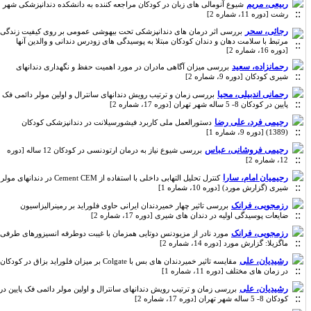
ربیعی، مریم
شیوع آنومالی های زبان در کودکان مراجعه کننده به دانشکده دندانپزشکی شهر
رشت [دوره 11، شماره 2]
رجائی، سحر
بررسی اثر درمان های دندانپزشکی تحت بیهوشی عمومی بر روی کیفیت زندگی
مرتبط با سلامت دهان و دندان کودکان مبتلا به پوسیدگی های زودرس دندانی و والدین آنها
[دوره 16، شماره 2]
رحمانزاده، سعید
بررسی میزان آگاهی مادران در مورد اهمیت حفظ و نگهداری دندانهای
شیری کودکان [دوره 9، شماره 2]
رحمانی اندبیلی، محیا
بررسی زمان و ترتیب رویش دندانهای سانترال و اولین مولر دائمی فک
پایین در کودکان 8- 5 ساله شهر تهران [دوره 17، شماره 2]
رحیمی فرد، علی رضا
دستورالعمل ملی کاربرد فیشورسیلانت در دندانپزشکی کودکان
(1389) [دوره 9، شماره 1]
رحیمی فروشانی، عباس
بررسی شیوع نیاز به درمان ارتودنسی در کودکان 12 ساله [دوره
12، شماره 2]
رحیمیان امام، سارا
کنترل تحلیل التهابی داخلی با استفاده از Cement CEM در دندانهای مولر
شیری (گزارش مورد) [دوره 10، شماره 1]
رزمجویی، فرانک
بررسی تاثیر چهار خمیردندان ایرانی حاوی فلوراید بر رمینرالیزاسیون
ضایعات پوسیدگی اولیه در دندان های شیری [دوره 17، شماره 2]
رزمجویی، فرانک
مورد نادر از مزیودنس دوتایی همزمان با غیبت دوطرفه انسیزورهای طرفی
ماگزیلا: گزارش مورد [دوره 14، شماره 2]
رشیدیان، علی
مقایسه تاثیر خمیردندان های بس با Colgate بر میزان فلوراید بزاق در کودکان
در زمان های مختلف [دوره 11، شماره 1]
رشیدیان، علی
بررسی زمان و ترتیب رویش دندانهای سانترال و اولین مولر دائمی فک پایین در
کودکان 8- 5 ساله شهر تهران [دوره 17، شماره 2]