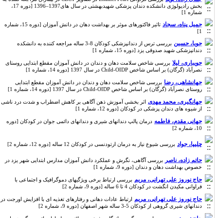
بخش رادیولوژی دانشکده دندان پزشکی شهیدبهشتی در سال های1397–1396 [دوره 17،
شماره 1]
جمیل پناه، سجاد
تاثیر فاکتورهای موثر بر بهداشت دهان در دانش آموزان [دوره 15، شماره
1]
جویا، حسین
بررسی ترس از دندانپزشکی کودکان 8-3 ساله مراجعه کننده به دانشکده
دندانپزشکی شهید صدوقی یزد [دوره 15، شماره 1]
جویباری، لیلا
بررسی شاخص سلامت دهان و دندان در دانش آموزان مقطع ابتدایی روستای
نصرآباد (گرگان) بر اساس شاخص Child-OIDP در سال 1397 [دوره 14، شماره 1]
جهانشاهی، رضا
بررسی شاخص سلامت دهان و دندان در دانش آموزان مقطع ابتدایی
روستای نصرآباد (گرگان) بر اساس شاخص Child-OIDP در سال 1397 [دوره 14، شماره 1]
جهانگیری، محمد مهدی
اثر بخشی آموزش ذهن آگاهی بر کاهش اضطراب و شدت درد ناشی
از شیوه های دندان پزشکی در کودکان [دوره 12، شماره 1]
جهانی مقدم، فاطمه
درمان پالپ دندانهای شیری و دندانهای دائمی جوان در کودکان [دوره
10، شماره 2]
چلیپا، جواد
بررسی شیوع نیاز به درمان ارتودنسی در کودکان 12 ساله [دوره 12، شماره 2]
حاتم زاده، ناصر
بررسی آگاهی، نگرش و عملکرد دانش آموزان مدارس ابتدایی شهر یزد در
خصوص بهداشت دهان و دندان [دوره 9، شماره 1]
حاج نوروز علی تهرانی، مریم
بررسی ارتباط برخی ویژگیهای دموگرافیک و اجتماعی با
فراوانی مکیدن انگشت در کودکان 4 تا 6 ساله [دوره 9، شماره 2]
حاج نوروز علی تهرانی، مریم
ارتباط عادات دهانی و رفتارهای تغذیه ای با افزایش اورجت در
دندانهای شیری گروهی از کودکان 5-3 ساله شهر اصفهان [دوره 9، شماره 2]