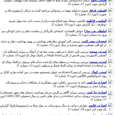
اقبالی، احمد
درمان دندانپزشکی کودک مبتلا به طیف اختلال اوتیسم تحت بیهوشی عمومی:
گزارش مورد [دوره 17، شماره 2]
اقمشه، فرهاد
شیوع دندانهای نهفته در نوجوانان مراجعه کننده به مراکز رادیولوژی فک و
صورت [دوره 12، شماره 2]
الماسی، فاطمه
اپلاینس دیستال شو اصلاح شده برای از دست دادن چند مولر شیری
دوطرفه – یک گزارش مورد [دوره 16، شماره 2]
امامقلی پور، سارا
عوامل اقتصادی- اجتماعی تأثیرگذار بر سلامت دهان و دندان کودکان بدو
ورود به دبستان [دوره 12، شماره 2]
امجدیان، محی الدین
بررسی تأثیر آموزش رفتارهای بهداشتی بر بهبود بهداشت دهان و دندان
در کودکان مضطرب شهر سنندج در سال [دوره 14، شماره 2]
امیری، سپیده
بررسی تاثیر خشک یا مرطوب بودن مینا بعد از اچینگ بر میزان استحکام باند
کششی کامپوزیت رزین ها پس از کاربردSingle bond در تکنیک توتال اچ [دوره 10، شماره 1]
امیری، سپیده
بررسی ریزنشت در سطح مینای اچ شده دندان های پرمولر درتکنیک توتال اچ
در استفاده از single bond به مینای کاملا خشک و مرطوب [دوره 12، شماره 1]
امینی، کمال
بررسی اثرخمیرcalcipexIIبه عنوان شستشو دهنده در حین آماده سازی کانال بر
روی انتروکوکوس فکالیس [دوره 9، شماره 2]
انصاری نیا، امین
نامه به سردربیر: راهکرد نوین پیشگیری از مشکلات دندانی و پریودنتال:
رویکرد مبتنی بر پروبیوتیک [دوره 17، شماره 2]
انصاری نیا، امین
بررسی میزان آگاهی و نگرش مربیان بهداشت دبستان های شهر رفسنجان از
نحوه مدیریت ترومای دندانی avulsion در دندان های دائمی در سال تحصیلی 1399-1400 [دوره
17، شماره 1]
انصاری، قاسم
عوارض دندانی به دنبال پرتودرمانی در بیمار مبتلا به رابدومیوسارکوما: گزارش
یک مورد نادر [دوره 16، شماره 1]