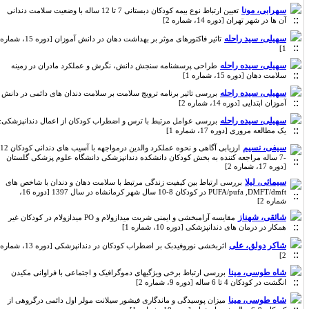
سهرابی، مونا
تعیین ارتباط نوع بیمه کودکان دبستانی 7 تا 12 ساله با وضعیت سلامت دندانی
آن ها در شهر تهران [دوره 14، شماره 2]
سهیلی، سید راحله
تاثیر فاکتورهای موثر بر بهداشت دهان در دانش آموزان [دوره 15، شماره
1]
سهیلی، سیده راحله
طراحی پرسشنامه سنجش دانش، نگرش و عملکرد مادران در زمینه
سلامت دهان [دوره 15، شماره 1]
سهیلی، سیده راحله
بررسی تاثیر برنامه ترویج سلامت بر سلامت دندان های دائمی در دانش
آموزان ابتدایی [دوره 14، شماره 2]
سهیلی، سیده راحله
بررسی عوامل مرتبط با ترس و اضطراب کودکان از اعمال دندانپزشکی:
یک مطالعه مروری [دوره 17، شماره 1]
سیفی، نسیم
ارزیابی آگاهی و نحوه عملکرد والدین درمواجهه با آسیب های دندانی کودکان 12
-7 ساله مراجعه کننده به بخش کودکان دانشکده دندانپزشکی دانشگاه علوم پزشکی گلستان
[دوره 17، شماره 2]
سیمائی، لیلا
بررسی ارتباط بین کیفیت زندگی مرتبط با سلامت دهان و دندان با شاخص های
PUFA/pufa ,DMFT/dmft در کودکان 8-10 سال شهر کرمانشاه در سال 1397 [دوره 16،
شماره 2]
شائقی، شهناز
مقایسه آرامبخشی و ایمنی شربت میدازولام و PO میدازولام در کودکان غیر
همکار در درمان های دندانپزشکی [دوره 10، شماره 1]
شاکر دولق، علی
اثربخشی نوروفیدبک بر اضطراب کودکان در دندانپزشکی [دوره 13، شماره
2]
شاه طوسی، مینا
بررسی ارتباط برخی ویژگیهای دموگرافیک و اجتماعی با فراوانی مکیدن
انگشت در کودکان 4 تا 6 ساله [دوره 9، شماره 2]
شاه طوسی، مینا
میزان پوسیدگی و ماندگاری فیشور سیلانت مولر اول دائمی درگروهی از