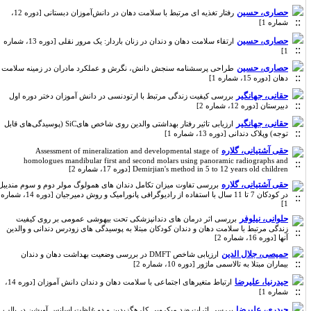
حصاری، حسین
رفتار تغذیه ای مرتبط با سلامت دهان در دانش‌آموزان دبستانی [دوره 12،
شماره 1]
حصاری، حسین
ارتقاء سلامت دهان و دندان در زنان باردار: یک مرور نقلی [دوره 13، شماره
1]
حصاری، حسین
طراحی پرسشنامه سنجش دانش، نگرش و عملکرد مادران در زمینه سلامت
دهان [دوره 15، شماره 1]
حقانی، جهانگیر
بررسی کیفیت زندگی مرتبط با ارتودنسی در دانش آموزان دختر دوره اول
دبیرستان [دوره 12، شماره 2]
حقانی، جهانگیر
ارزیابی تاثیر رفتار بهداشتی والدین روی شاخص هایSiC (پوسیدگی‌های قابل
توجه) وپلاک دندانی [دوره 13، شماره 1]
حقی آشتیانی، گلاره
Assessment of mineralization and developmental stage of
homologues mandibular first and second molars using panoramic radiographs and
Demirjian's method in 5 to 12 years old children [دوره 17، شماره 2]
حقی آشتیانی، گلاره
بررسی تفاوت میزان تکامل دندان های همولوگ مولر دوم و سوم مندیبل
در کودکان 7 تا 11 سال با استفاده از رادیوگرافی پانورامیک و روش دمیرجیان [دوره 14، شماره
1]
حلوانی، نیلوفر
بررسی اثر درمان های دندانپزشکی تحت بیهوشی عمومی بر روی کیفیت
زندگی مرتبط با سلامت دهان و دندان کودکان مبتلا به پوسیدگی های زودرس دندانی و والدین
آنها [دوره 16، شماره 2]
حمیصی، جلال الدین
ارزیابی شاخص DMFT در بررسی وضعیت بهداشت دهان و دندان
بیماران مبتلا به تالاسمی ماژور [دوره 10، شماره 2]
حیدرنیا، علیرضا
ارتباط متغیرهای اجتماعی با سلامت دهان و دندان دانش آموزان [دوره 14،
شماره 1]
حیدری، علیرضا
بررسی اثرات ضد میکروبی کلرهگزیدین و دو غلظت اسانس آویشن در پالپ