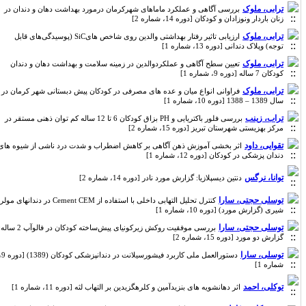
ترابی، ملوک
بررسی آگاهی و عملکرد ماماهای شهرکرمان درمورد بهداشت دهان و دندان در
زنان باردار ونوزادان و کودکان [دوره 14، شماره 2]
ترابی، ملوک
ارزیابی تاثیر رفتار بهداشتی والدین روی شاخص هایSiC (پوسیدگی‌های قابل
توجه) وپلاک دندانی [دوره 13، شماره 1]
ترابی، ملوک
تعیین سطح آگاهی و عملکردوالدین در زمینه سلامت و بهداشت دهان و دندان
کودکان 7 ساله [دوره 9، شماره 1]
ترابی، ملوک
فراوانی انواع میان و عده های مصرفی در کودکان پیش دبستانی شهر کرمان در
سال 1389 – 1388 [دوره 10، شماره 1]
تراب، زینب
بررسی فلور باکتریایی و PH بزاق کودکان 6 تا 12 ساله کم توان ذهنی مستقر در
مرکز بهزیستی شهرستان تبریز [دوره 15، شماره 2]
تقوایی، داود
اثر بخشی آموزش ذهن آگاهی بر کاهش اضطراب و شدت درد ناشی از شیوه های
دندان پزشکی در کودکان [دوره 12، شماره 1]
توانا، نرگس
دنتین دیسپلازیا: گزارش مورد نادر [دوره 14، شماره 2]
توسلی حجتی، سارا
کنترل تحلیل التهابی داخلی با استفاده از Cement CEM در دندانهای مولر
شیری (گزارش مورد) [دوره 10، شماره 1]
توسلی حجتی، سارا
بررسی موفقیت روکش زیرکونیای پیش‌ساخته کودکان در فالوآپ 2 ساله:
گزارش دو مورد [دوره 15، شماره 2]
توسلی، سارا
دستورالعمل ملی کاربرد فیشورسیلانت در دندانپزشکی کودکان (1389) [دوره 9،
شماره 1]
توکلی، احمد
اثر دهانشویه های بنزیدآمین و کلرهگزیدین بر التهاب لثه [دوره 11، شماره 1]