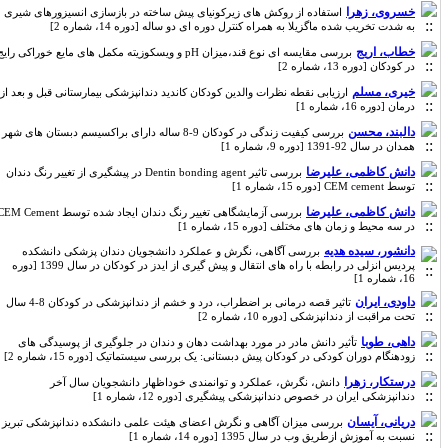
خسروی، زهرا
استفاده از روکش های زیرکونیای پیش ساخته در بازسازی انسیزورهای شیری
به شدت تخریب شده ماگزیلا به همراه کنترل دوره ای دو ساله [دوره 14، شماره 2]
خطاب، اریج
بررسی مقایسه ای نوع قند،میزان pH و ویسکوزیته مکمل های مایع خوراکی رایج
در کودکان [دوره 13، شماره 2]
خیری، مسلم
ارزیابی نقطه نظرات والدین کودکان کاندید دندانپزشکی بیمارستانی قبل و بعد از
درمان [دوره 16، شماره 1]
دالبند، محسن
بررسی کیفیت زندگی در کودکان 9-8 ساله دارای براکسیسم دبستان های شهر
همدان در سال 92-1391 [دوره 9، شماره 1]
دانش کاظمی، علیرضا
بررسی تاثیر Dentin bonding agent در پیشگیری از تغییر رنگ دندان
توسط CEM cement [دوره 15، شماره 1]
دانش کاظمی، علیرضا
بررسی آزمایشگاهی تغییر رنگ دندان ایجاد شده توسط CEM Cement
در سه محیط و زمان های مختلف [دوره 15، شماره 1]
دانشور، سیده هدیه
بررسی آگاهی، نگرش و عملکرد دانشجویان دندان پزشکی دانشکده
پردیس انزلی در رابطه با راه های انتقال و پیش گیری از ایدز در کودکان در سال 1399 [دوره
16، شماره 1]
داودی، ایران
تاثیر قصه درمانی بر اضطراب، درد و خشم از دندانپزشکی در کودکان 8-4 سال
تحت مراقبت از دندانپزشکی [دوره 10، شماره 2]
داهی، طوبا
تأثیر دانش مادر در مورد بهداشت دهان و دندان در جلوگیری از پوسیدگی های
زودهنگام دوران کودکی در کودکان پیش دبستانی: یک بررسی سیستماتیک [دوره 15، شماره 2]
درستکار، زهرا
دانش، نگرش، عملکرد و توانمندی خوداظهار دانشجویان سال آخر
دندانپزشکی ایران در خصوص دندانپزشکی پیشگیری [دوره 12، شماره 1]
دریانی، آیسان
بررسی میزان آگاهی و نگرش اعضای هیئت علمی دانشکده دندانپزشکی تبریز
نسبت به آموزش ازطریق وب در سال 1395 [دوره 14، شماره 1]