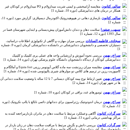
سالم، کتایون
مقایسه آرامبخشی و ایمنی شربت میدازولام و PO میدازولام در کودکان غیر
همکار در درمان های دندانپزشکی [دوره 10، شماره 1]
سالم، کتایون
بازسازی دهانی در هیپوهیدروتیک اکتودرمال دیسپلازی: گزارش مورد [دوره 11،
شماره 2]
سپهی، صفورا
سلامت دهان و دندان دانش‌آموزان پیش‌دبستانی و ابتدایی شهرستان فسا در
سال 1393 [دوره 12، شماره 1]
سجادی، فاطمه السادات
بررسی میزان مهارت و آگاهی از تکنولوژی اطلاعات دراساتید،
دستیاران تخصصی و دانشجویان دندانپزشکی در دانشکده دندانپزشکی کرمان [دوره 9، شماره
1]
سراج، بهمن
بررسی نحوه آموزش و ارزشیابی واحد های عملی پری کلینیک و کلینیک
دندانپزشکی کودکان از دیدگاه دانشجویان دانشگاه علوم پزشکی تهران [دوره 14، شماره 1]
سراج، بهمن
مقایسه میزان ریزنشت سه ماده گلاس آیونومر رزینی Equia fort و آمالگام و
کامپوزیت رزین در ترمیم های کلاس دو مولرهای شیری پالپوتومی شده [دوره 14، شماره 1]
سراج، بهمن
تعیین ارتباط نوع بیمه کودکان دبستانی 7 تا 12 ساله با وضعیت سلامت دندانی آن
ها در شهر تهران [دوره 14، شماره 2]
سراج، بهمن
تومورهای غدد بزاقی در کودکان [دوره 10، شماره 1]
سراج، بهمن
درمان اندودونتیک رژنراسیون برای دندانهای دائمی نابالغ با پالپ نکروتیک [دوره
12، شماره 2]
سرگران، کتایون
آگاهی وعملکرد مرتبط با سلامت دهان در مادران باردارمراجعه کننده به
مراکز بهداشتی درمانی [دوره 13، شماره 1]
سرگران، کتایون
بررسی دانش و نگرش مرتبط با مراقبت سلامت دهان در زنان باردار در
دانشجویان سال آخر دندانپزشکی دانشگاه علوم پزشکی تهران [دوره 15، شماره 1]