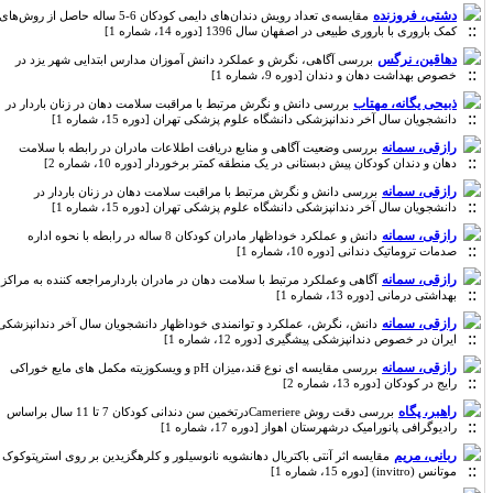
دشتی، فروزنده
مقایسه‌ی تعداد رویش دندان‌های دایمی کودکان 6-5 ساله حاصل از روش‌های
کمک باروری با باروری طبیعی در اصفهان سال 1396 [دوره 14، شماره 1]
دهاقین، نرگس
بررسی آگاهی، نگرش و عملکرد دانش آموزان مدارس ابتدایی شهر یزد در
خصوص بهداشت دهان و دندان [دوره 9، شماره 1]
ذبیحی یگانه، مهتاب
بررسی دانش و نگرش مرتبط با مراقبت سلامت دهان در زنان باردار در
دانشجویان سال آخر دندانپزشکی دانشگاه علوم پزشکی تهران [دوره 15، شماره 1]
رازقی، سمانه
بررسی وضعیت آگاهی و منابع دریافت اطلاعات مادران در رابطه با سلامت
دهان و دندان کودکان پیش دبستانی در یک منطقه کمتر برخوردار [دوره 10، شماره 2]
رازقی، سمانه
بررسی دانش و نگرش مرتبط با مراقبت سلامت دهان در زنان باردار در
دانشجویان سال آخر دندانپزشکی دانشگاه علوم پزشکی تهران [دوره 15، شماره 1]
رازقی، سمانه
دانش و عملکرد خوداظهار مادران کودکان 8 ساله در رابطه با نحوه اداره
صدمات تروماتیک دندانی [دوره 10، شماره 1]
رازقی، سمانه
آگاهی وعملکرد مرتبط با سلامت دهان در مادران باردارمراجعه کننده به مراکز
بهداشتی درمانی [دوره 13، شماره 1]
رازقی، سمانه
دانش، نگرش، عملکرد و توانمندی خوداظهار دانشجویان سال آخر دندانپزشکی
ایران در خصوص دندانپزشکی پیشگیری [دوره 12، شماره 1]
رازقی، سمانه
بررسی مقایسه ای نوع قند،میزان pH و ویسکوزیته مکمل های مایع خوراکی
رایج در کودکان [دوره 13، شماره 2]
راهبر، پگاه
بررسی دقت روش Cameriereدرتخمین سن دندانی کودکان 7 تا 11 سال براساس
رادیوگرافی پانورامیک درشهرستان اهواز [دوره 17، شماره 1]
ربانی، مریم
مقایسه اثر آنتی باکتریال دهانشویه نانوسیلور و کلرهگزیدین بر روی استرپتوکوک
موتانس (invitro) [دوره 15، شماره 1]