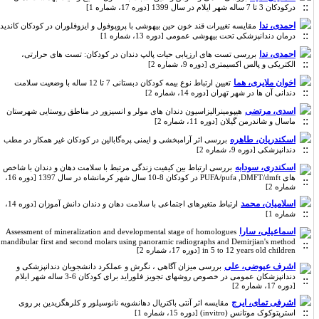
درکودکان 3 تا 7 ساله شهر ایلام در سال 1399 [دوره 17، شماره 1]
احمدی، ندا
مقایسه تغییرات قند خون حین بیهوشی با پروپوفول و ایزوفلوران در کودکان کاندید
درمان دندانپزشکی تحت بیهوشی عمومی [دوره 13، شماره 1]
احمدی، ندا
بررسی تست های ارزیابی حیات پالپ دندان در کودکان: تست های حرارتی،
الکتریکی و پالس اکسیمتری [دوره 9، شماره 2]
اخوان ملایری، هما
تعیین ارتباط نوع بیمه کودکان دبستانی 7 تا 12 ساله با وضعیت سلامت
دندانی آن ها در شهر تهران [دوره 14، شماره 2]
اسدی، مرتضی
هیپومینرالیزاسیون دندان های مولر و انسیزور در مناطق روستایی شهرستان
ماسال و شاندرمن گیلان [دوره 11، شماره 2]
اسکندریان، طاهره
بررسی اثر آرامبخشی و ایمنی پره‌گابالین در کودکان غیر همکار در مطب
دندانپزشکی [دوره 9، شماره 2]
اسکندری، سودابه
بررسی ارتباط بین کیفیت زندگی مرتبط با سلامت دهان و دندان با شاخص
های PUFA/pufa ,DMFT/dmft در کودکان 8-10 سال شهر کرمانشاه در سال 1397 [دوره 16،
شماره 2]
اسلامیان، محمد
ارتباط متغیرهای اجتماعی با سلامت دهان و دندان دانش آموزان [دوره 14،
شماره 1]
اسماعیلی، سارا
Assessment of mineralization and developmental stage of homologues
mandibular first and second molars using panoramic radiographs and Demirjian's method
in 5 to 12 years old children [دوره 17، شماره 2]
اشرف عیوضی، علی
بررسی میزان آگاهی ، نگرش و عملکرد دانشجویان دندانپزشکی و
دندانپزشکان عمومی در خصوص روشهای تجویز فلوراید برای کودکان 6-3 ساله شهر ایلام
[دوره 17، شماره 2]
اشرفی تمای، ایرج
مقایسه اثر آنتی باکتریال دهانشویه نانوسیلور و کلرهگزیدین بر روی
استرپتوکوک موتانس (invitro) [دوره 15، شماره 1]