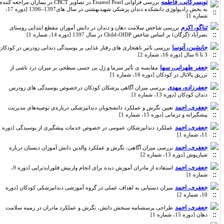
تویسرکانی، فاطمه
بررسی فراوانی Enamel Pearl در تصاویر CBCT در بیماران مراجعه کننده
به بخش رادیولوژی دانشکده دندان پزشکی شهیدبهشتی در سال های1397–1396 [دوره 17،
شماره 1]
ثناگو، اکرم
بررسی شاخص سلامت دهان و دندان در دانش آموزان مقطع ابتدایی روستای
نصرآباد (گرگان) بر اساس شاخص Child-OIDP در سال 1397 [دوره 14، شماره 1]
جانشین، آتوسا
بررسی تاثیر ناهنجاری های رفتار غذایی بر پوسیدگی دندانی زودرس در کودکان
3 تا 6 سال [دوره 16، شماره 2]
جعفر طهرانی، سها
مقایسه ی تأثیر سرما و ژل بی حسی سطحی بر میزان درد ناشی از
تزریق پالاتال در کودکان [دوره 16، شماره 1]
جعفرزاده، مهدی
بررسی میزان آگاهی پزشکان کودکان درخصوص پوسیدگی های زودرس
دندان کودکان [دوره 13، شماره 1]
جعفری، احمد
تعیین نگرش و عملکرد دانشجویان دندانپزشکی درباره‌ی توصیه‌های مدیریت
پیشگیرانه و درمانی [دوره 15، شماره 1]
جعفری، احمد
عملکرد دندانپزشکان عمومی در خصوص خدمات پیشگیری از پوسیدگی [دوره
11، شماره 1]
جعفری، احمد
بررسی میزان آگاهی، نگرش و عملکرد والدین دانش آموزان دبستان درباره
شیارپوش [دوره 13، شماره 2]
جعفری، احمد
استفاده از مادران آموزش دیده برای انجام وارنیش فلورایدتراپی [دوره 9،
شماره 1]
جعفری، احمد
میزان دستیابی به اهداف عملی در گروه آموزشی دندانپزشکی کودکان [دوره
10، شماره 2]
جعفری، احمد
طراحی پرسشنامه سنجش دانش، نگرش و عملکرد مادران در زمینه سلامت
دهان [دوره 15، شماره 1]