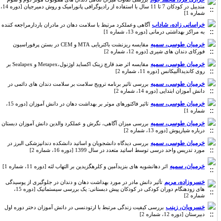
مندیبل در کودکان 7 تا 11 سال با استفاده از رادیوگرافی پانورامیک و روش دمیرجیان [دوره 14،
شماره 1]
خراسانی زاده، شاداب
آگاهی وعملکرد مرتبط با سلامت دهان در مادران باردارمراجعه کننده
به مراکز بهداشتی درمانی [دوره 13، شماره 1]
خرمیان طوسی، سمیه
مقایسه ریزنشت باکتریایی MTA و CEM در بستن پرفوراسیون
فورکای دندان های شیری [دوره 12، شماره 2]
خرمیان طوسی، سمیه
مقایسه اثر ضد قارچ زینک اکساید اوژنول،Metapex و Sealapex بر
روی کاندیداآلبیکانس [دوره 11، شماره 2]
خرمیان طوسی، سمیه
بررسی تاثیر برنامه ترویج سلامت بر سلامت دندان های دائمی در
دانش آموزان ابتدایی [دوره 14، شماره 2]
خرمیان طوسی، سمیه
تاثیر فاکتورهای موثر بر بهداشت دهان در دانش آموزان [دوره 15،
شماره 1]
خرمیان طوسی، سمیه
بررسی میزان آگاهی، نگرش و عملکرد والدین دانش آموزان دبستان
درباره شیارپوش [دوره 13، شماره 2]
خرمیان طوسی، سمیه
بررسی دیدگاه دانشجویان و اساتید دانشکده دندانپزشکی البرز در
مورد تدریس واحد درسی توسط اساتید متعدد در سال 1399 [دوره 16، شماره 2]
خرمیان، سمیه
اثر دهانشویه های بنزیدآمین و کلرهگزیدین بر التهاب لثه [دوره 11، شماره 1]
خسروزاده، مریم
تأثیر دانش مادر در مورد بهداشت دهان و دندان در جلوگیری از پوسیدگی
های زودهنگام دوران کودکی در کودکان پیش دبستانی: یک بررسی سیستماتیک [دوره 15،
شماره 2]
خسرویان، زینب
بررسی کیفیت زندگی مرتبط با ارتودنسی در دانش آموزان دختر دوره اول
دبیرستان [دوره 12، شماره 2]