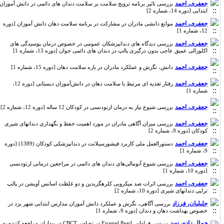
جعفری، احمد
بررسی تاثیر برنامه ترویج سلامت بر سلامت دندان های دائمی در دانش آموزان
ابتدایی [دوره 14، شماره 2]
جعفری، احمد
موانع دانشی مادران در مشارکت در برنامه سلامت دهان دانش آموزان [دوره
12، شماره 1]
جعفری، احمد
بررسی دیدگاه های دندانپزشکان عمومی در خصوص درمان پوسیدگی های
اکلوزالی عمیق عاجی بدون درگیری پالپ در دندان های دائمی جوان [دوره 13، شماره 1]
جعفری، احمد
دانش، نگرش و عملکرد مادران در باره سلامت دهان [دوره 15، شماره 1]
جعفری، احمد
رفتار تغذیه ای مرتبط با سلامت دهان در دانش‌آموزان دبستانی [دوره 12،
شماره 1]
جعفری، احمد
بررسی شیوع نیاز به درمان ارتودنسی در کودکان 12 ساله [دوره 12، شماره 2]
جعفری، احمد
بررسی میزان آگاهی مادران در مورد اهمیت حفظ و نگهداری دندانهای شیری
کودکان [دوره 9، شماره 2]
جعفری، احمد
دستورالعمل ملی کاربرد فیشورسیلانت در دندانپزشکی کودکان (1389) [دوره
9، شماره 1]
جعفری، احمد
بررسی شیوع آنومالی‌های دندان های دائمی در مراجعین درمانی ارتودنسی
[دوره 10، شماره 1]
جعفری، احمد
بررسی اثرات ضد میکروبی کلرهگزیدین و دو غلظت اسانس آویشن در پالپ
تراپی دندانهای شیری [دوره 10، شماره 2]
جلیلیان، فرزاد
بررسی آگاهی، نگرش و عملکرد دانش آموزان مدارس ابتدایی شهر یزد در
خصوص بهداشت دهان و دندان [دوره 9، شماره 1]
جمال زاده، نوید
بررسی فراوانی Enamel Pearl در تصاویر CBCT در بیماران مراجعه کننده به