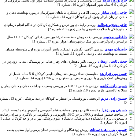
حاج نوروز، مریم
میزان پوسیدگی و ماندگاری فیشور سیلانت مولر اول دائمی درگروهی از
کودکان 9-6 ساله شهر اصفهان [دوره 10، شماره 1]
حاجی زاده، ساناز
بررسی آگاهی و عملکرد ماماهای شهرکرمان درمورد بهداشت دهان و
دندان در زنان باردار ونوزادان و کودکان [دوره 14، شماره 2]
حاجی وندی، عبدالله
بررسی رابطه‌ی بین ترس و همکاری کودکان در هنگام انجام درمانهای
دندانپزشکی با سلامت عمومی والدین [دوره 13، شماره 2]
حافظی، محبوبه
بررسی دقت روش Cameriereدرتخمین سن دندانی کودکان 7 تا 11 سال
براساس رادیوگرافی پانورامیک درشهرستان اهواز [دوره 17، شماره 1]
حامدیان، مهدی
بررسی آگاهی، نگرش و عملکرد دانش آموزان دوره اول متوسطه همدان
نسبت به بهداشت دهان و دندان [دوره 11، شماره 1]
حجتی ثابت، ارمغان
بررسی تاثیر ناهنجاری های رفتار غذایی بر پوسیدگی دندانی زودرس در
کودکان 3 تا 6 سال [دوره 16، شماره 2]
حسن پور، فرازنده
مقایسه‌ی تعداد رویش دندان‌های دایمی کودکان 6-5 ساله حاصل از
روش‌های کمک باروری با باروری طبیعی در اصفهان سال 1396 [دوره 14، شماره 1]
حسین زاده، کاضم
ارزیابی شاخص DMFT در بررسی وضعیت بهداشت دهان و دندان بیماران
مبتلا به تالاسمی ماژور [دوره 10، شماره 2]
حسین زاده، مریم
اثربخشی نوروفیدبک بر اضطراب کودکان در دندانپزشکی [دوره 13، شماره
2]
حسینی پور، زهرا
مقایسه تاثیر دو روش مشاهده فیلم آموزشی و آموزش زنده توسط استاد
در مباحث فیشور سیلنت و PRR، تراش SSC، پالپوتومی و پالپکتومی بر یادگیری و میزان رضایت
دانشجویان ترم 9 دانشکده دندانپزشکی دانشگاه علوم پزشکی تهران در واحد کودکان عملی 1
[دوره 16، شماره 1]
حسینی پور، زهره سادات
رویش زودهنگام و تارودنتیسم دندان پرمولر اول مندیبل بعلت
تروما: گزارش مورد [دوره 15، شماره 1]