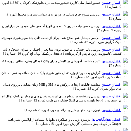
افشار، حسین
دستورالعمل ملی کاربرد فیشورسیلانت در دندانپزشکی کودکان (1389) [دوره
9، شماره 1]
افشار، حسین
.بررسی شیوع جرم دندانی در دو دوره ی دندانی شیری و مختلط [دوره 9،
شماره 1]
افشار، حسین
بررسی خصوصیات شیرین کننده های انواع آدامس های موجود در بازار ایران
[دوره 9، شماره 2]
افشار، حسین
اپلاینس دیستال شو اصلاح شده برای از دست دادن چند مولر شیری دوطرفه
– یک گزارش مورد [دوره 16، شماره 2]
افشار، حسین
بررسی تاثیر خشک یا مرطوب بودن مینا بعد از اچینگ بر میزان استحکام باند
کششی کامپوزیت رزین ها پس از کاربردSingle bond در تکنیک توتال اچ [دوره 10، شماره 1]
افشار، حسین
تاثیر مداخلات آموزشی بر کاهش میزان پلاک کودکان پیش‌دبستانی [دوره 11،
شماره 2]
افشار، حسین
گزارش یک مورد فیوژن دندان کانین شیری با یک دندان اضافه به همراه دندان
اضافه کانین دائمی [دوره 12، شماره 1]
افشار، حسین
مقایسه قابلیت ارتجاعی روکش های 3M و MIB زمان نشاندن بر روی دندان
های مولر شیری [دوره 15، شماره 1]
افشار، حسین
بررسی ریزنشت در سطح مینای اچ شده دندان های پرمولر درتکنیک توتال اچ
در استفاده از single bond به مینای کاملا خشک و مرطوب [دوره 12، شماره 1]
افشار، حسین
فیوژن در دندانهای شیری: ارائه ی مورد [دوره 9، شماره 1]
افضلی بغدادآبادی، ندا
بازسازی زیبایی و عملکرد دندانها با استفاده از اپلاینس تغییر یافته
Groper در کودک پیش دبستانی: گزارش مورد [دوره 15، شماره 1]