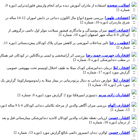
اصلانی، سعیده
استفاده از مادران آموزش دیده برای انجام وارنیش فلورایدتراپی [دوره 9،
شماره 1]
اعتضادی، طهورا
بررسی شیوع انواع مال اکلوژن دندانی در دانش اموزان 12-14 ساله در
شرق مازندران [دوره 16، شماره 2]
اعتمادی، احمد
میزان پوسیدگی و ماندگاری فیشور سیلانت مولر اول دائمی درگروهی از
کودکان 9-6 ساله شهر اصفهان [دوره 10، شماره 1]
اعظمی، رعنا
تاثیر مداخلات آموزشی بر کاهش میزان پلاک کودکان پیش‌دبستانی [دوره 11،
شماره 2]
افتخاریان جهرمی، حمید رضا
بررسی اثر آرامبخشی و ایمنی پره‌گابالین در کودکان غیر همکار
در مطب دندانپزشکی [دوره 9، شماره 2]
افتخار، لیلا
درمان دندانپزشکی کودک مبتلا به طیف اختلال اوتیسم تحت بیهوشی عمومی:
گزارش مورد [دوره 17، شماره 2]
افتخار، لیلا
عوارض دندانی به دنبال پرتودرمانی در بیمار مبتلا به رابدومیوسارکوما: گزارش یک
مورد نادر [دوره 16، شماره 1]
افشاریان زاده، مریم
دنتینوژنز ایمپرفکتا نوع 2: گزارش مورد [دوره 9، شماره 2]
افشاری، الهام
بررسی میزان آگاهی والدین از مرحله تکاملی دندانی کودکان 4 تا 9 ساله [دوره
13، شماره 1]
افشار، حسین
ارزیابی نقطه نظرات والدین کودکان کاندید دندانپزشکی بیمارستانی قبل و بعد
از درمان [دوره 16، شماره 1]
افشار، حسین
اوالژن دندان انسیزور دائمی نابالغ:گزارش مورد [دوره 13، شماره 2]