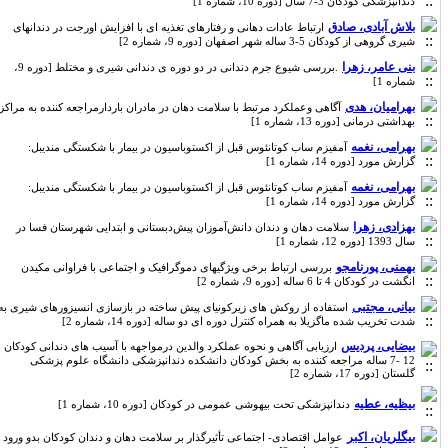
دندانپزشکی کودکان 3-7 سال [دوره 10، شماره 1]
بلاش آبادی، صادق
ارتباط عادات دهانی و رفتارهای تغذیه ای با افزایش اورجت در دندانهای
شیری گروهی از کودکان 5-3 ساله شهر اصفهان [دوره 9، شماره 2]
بنی عامر، زهرا
.بررسی شیوع جرم دندانی در دو دوره ی دندانی شیری و مختلط [دوره 9،
شماره 1]
بهرامیان، هدی
آگاهی وعملکرد مرتبط با سلامت دهان در مادران باردارمراجعه کننده به مراکز
بهداشتی درمانی [دوره 13، شماره 1]
بهرامی، نغمه
آمفیزم ساب کوتانئوس قبل از اکستوباسیون در بیمار با شکستگی مندیبل:
گزارش مورد [دوره 14، شماره 1]
بهرامی، نغمه
آمفیزم ساب کوتانئوس قبل از اکستوباسیون در بیمار با شکستگی مندیبل:
گزارش مورد [دوره 14، شماره 1]
بهزادی، زهرا
سلامت دهان و دندان دانش‌آموزان پیش‌دبستانی و ابتدایی شهرستان فسا در
سال 1393 [دوره 12، شماره 1]
بهمنی، پورنامجو
بررسی ارتباط برخی ویژگیهای دموگرافیک و اجتماعی با فراوانی مکیدن
انگشت در کودکان 4 تا 6 ساله [دوره 9، شماره 2]
بیانی، مجتبی
استفاده از روکش های زیرکونیای پیش ساخته در بازسازی انسیزورهای شیری به
شدت تخریب شده ماگزیلا به همراه کنترل دوره ای دو ساله [دوره 14، شماره 2]
بیضایی، پردیس
ارزیابی آگاهی و نحوه عملکرد والدین درمواجهه با آسیب های دندانی کودکان
12 -7 ساله مراجعه کننده به بخش کودکان دانشکده دندانپزشکی دانشگاه علوم پزشکی
گلستان [دوره 17، شماره 2]
بیظیه، عطیه
دندانپزشکی تحت بیهوشی عمومی در کودکان [دوره 10، شماره 1]
بیگلریان، اکبر
عوامل اقتصادی- اجتماعی تأثیرگذار بر سلامت دهان و دندان کودکان بدو ورود