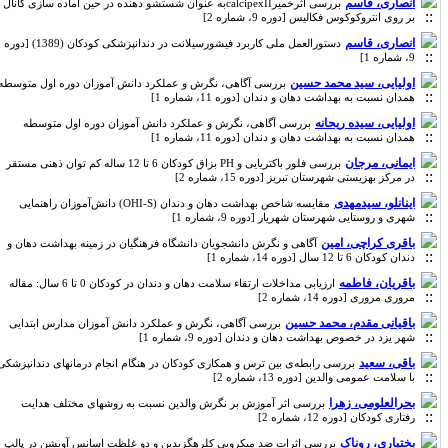
انصاری، قاسم
بررسی اثرخمیرcalcipexIIبه عنوان شستشو دهنده در حین آماده سازی کانال
بر روی انتروکوکوس فکالیس [دوره 9، شماره 2]
انصاری، قاسم
دستورالعمل ملی کاربرد فیشورسیلانت در دندانپزشکی کودکان (1389) [دوره
9، شماره 1]
اولیایی، سید محمد حسین
بررسی آگاهی، نگرش و عملکرد دانش آموزان دوره اول متوسطه
همدان نسبت به بهداشت دهان و دندان [دوره 11، شماره 1]
اولیایی، سیده ریحانه
بررسی آگاهی، نگرش و عملکرد دانش آموزان دوره اول متوسطه
همدان نسبت به بهداشت دهان و دندان [دوره 11، شماره 1]
ایمانی، مرجان
بررسی فلور باکتریایی و PH بزاق کودکان 6 تا 12 ساله کم توان ذهنی مستقر
در مرکز بهزیستی شهرستان تبریز [دوره 15، شماره 2]
اینانلو، سیدمهدی
مقایسه شاخص بهداشت دهان و دندان (OHI-S) دانش‌آموزان راهنمایی
شهری و روستایی شهرستان شهریار [دوره 9، شماره 1]
باقری کراچی، امین
آگاهی و نگرش دانشجویان دانشگاه فرهنگیان در زمینه بهداشت دهان و
دندان کودکان 6 تا 12 سال [دوره 14، شماره 1]
باقریان، فاطمه
ارزیابی مداخلات ارتقاء سلامت دهان و دندان در کودکان 0 تا 6 سال: مقاله
مروری مروری [دوره 14، شماره 2]
باقیانی مقدم، محمد حسین
بررسی آگاهی، نگرش و عملکرد دانش آموزان مدارس ابتدایی
شهر یزد در خصوص بهداشت دهان و دندان [دوره 9، شماره 1]
باقی، سعید
بررسی رابطه‌ی بین ترس و همکاری کودکان در هنگام انجام درمانهای دندانپزشکی
با سلامت عمومی والدین [دوره 13، شماره 2]
بحرالعلومی، زهرا
بررسی اثر آموزش بر نگرش والدین نسبت به روشهای مختلف هدایت
رفتاری کودکان [دوره 12، شماره 2]
بختیاری، روناک
بررسی اثرات ضد میکروبی کلرهگزیدین و دو غلظت اسانس آویشن در پالپ