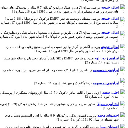
از درمان [دوره 16، شماره 1]
ابدال، خدیجه
بررسی میزان آگاهی و عملکرد والدین کودکان 7-6 ساله از پوسیدگی های دندان
های شیری و راههای پیشگیری از آن در شهر ایلام در سال 1398 [دوره 16، شماره 1]
ابدال، خدیجه
بررسی مقطعی وضعیت شاخص DMFT در کودکان و نوجوانان (18-9 ساله )
مبتلا به دیابت نوع 1، در مقایسه با کودکان سالم در شهر ایلام در سال 1399 [دوره 17، شماره
2]
ابدال، خدیجه
بررسی میزان آگاهی ، نگرش و عملکرد دانشجویان دندانپزشکی و دندانپزشکان
عمومی در خصوص روشهای تجویز فلوراید برای کودکان 6-3 ساله شهر ایلام [دوره 17، شماره
2]
ابدال، خدیجه
بررسی آگاهی و نگرش والدین نسبت به اصول صحیح رعایت بهداشت دهان
درکودکان 3 تا 7 ساله شهر ایلام در سال 1399 [دوره 17، شماره 1]
ابراهیم زاده، الهه
تعیین دو شاخص DMFT و SiC دانش آموزان دختر پانزده ساله شهرستان
رشت [دوره 14، شماره 2]
ابراهیمی، معصومه
رابطه بین خطوط کف دست و دندان اضافی مزیودنس [دوره 9، شماره
1]
ابراهیمی، معصومه
درماتوگلیفیک وهیپودنشیا [دوره 11، شماره 2]
اجلی، سعید
ارزیابی میزان آگاهی مادران کودکان 7-10 سال از روشهای پیشگیری از پوسیدگی
دندان [دوره 10، شماره 2]
احترامی، سهیلا
دستورالعمل ملی کاربرد فیشورسیلانت در دندانپزشکی کودکان (1389) [دوره
9، شماره 1]
احمدپناه، محمد
بررسی کیفیت زندگی در کودکان 9-8 ساله دارای براکسیسم دبستان های
شهر همدان در سال 92-1391 [دوره 9، شماره 1]
احمدیان، مینا
بررسی آگاهی و نگرش والدین نسبت به اصول صحیح رعایت بهداشت دهان