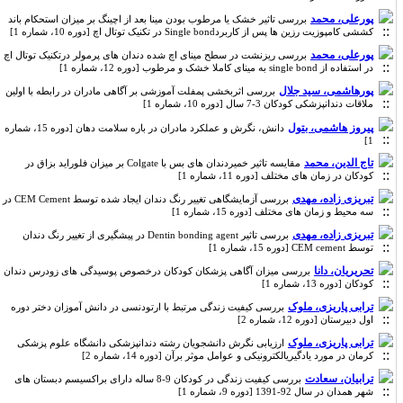
پورعلی، محمد
بررسی تاثیر خشک یا مرطوب بودن مینا بعد از اچینگ بر میزان استحکام باند
کششی کامپوزیت رزین ها پس از کاربردSingle bond در تکنیک توتال اچ [دوره 10، شماره 1]
پورعلی، محمد
بررسی ریزنشت در سطح مینای اچ شده دندان های پرمولر درتکنیک توتال اچ
در استفاده از single bond به مینای کاملا خشک و مرطوب [دوره 12، شماره 1]
پورهاشمی، سید جلال
بررسی اثربخشی پمفلت آموزشی بر آگاهی مادران در رابطه با اولین
ملاقات دندانپزشکی کودکان 3-7 سال [دوره 10، شماره 1]
پیروز هاشمی، بتول
دانش، نگرش و عملکرد مادران در باره سلامت دهان [دوره 15، شماره
1]
تاج الدین، محمد
مقایسه تاثیر خمیردندان های بس با Colgate بر میزان فلوراید بزاق در
کودکان در زمان های مختلف [دوره 11، شماره 1]
تبریزی زاده، مهدی
بررسی آزمایشگاهی تغییر رنگ دندان ایجاد شده توسط CEM Cement در
سه محیط و زمان های مختلف [دوره 15، شماره 1]
تبریزی زاده، مهدی
بررسی تاثیر Dentin bonding agent در پیشگیری از تغییر رنگ دندان
توسط CEM cement [دوره 15، شماره 1]
تحریریان، دانا
بررسی میزان آگاهی پزشکان کودکان درخصوص پوسیدگی های زودرس دندان
کودکان [دوره 13، شماره 1]
ترابی پاریزی، ملوک
بررسی کیفیت زندگی مرتبط با ارتودنسی در دانش آموزان دختر دوره
اول دبیرستان [دوره 12، شماره 2]
ترابی پاریزی، ملوک
ارزیابی نگرش دانشجویان رشته دندانپزشکی دانشگاه علوم پزشکی
کرمان در مورد یادگیریالکترونیکی و عوامل موثر برآن [دوره 14، شماره 2]
ترابیان، سعادت
بررسی کیفیت زندگی در کودکان 9-8 ساله دارای براکسیسم دبستان های
شهر همدان در سال 92-1391 [دوره 9، شماره 1]