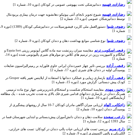
رضازاده، فهیمه
دندانپزشکی تحت بیهوشی عمومی در کودکان [دوره 10، شماره 1]
رضازاده، فهیمه
شیوع تجویز نابجای آنتی بیوتیکو دهانشویه جهت درمان بیماری پریودنتال
توسط دندانپزشکان عمومی [دوره 13، شماره 2]
رضوی، شیوا
دستورالعمل ملی کاربرد فیشورسیلانت در دندانپزشکی کودکان (1389) [دوره 9،
شماره 1]
رضوی، شیوا
نوع شناسی موانع بهداشت دهان و دندان کودکان [دوره 9، شماره 2]
رفیعی اسکویی، ترنم
مقایسه میزان ریزنشت سه ماده گلاس آیونومر رزینی Equia fort و
آمالگام و کامپوزیت رزین در ترمیم های کلاس دو مولرهای شیری پالپوتومی شده [دوره 14،
شماره 1]
رفیعی، آزاده
بررسی تاثیر چهار خمیردندان ایرانی حاوی فلوراید بر رمینرالیزاسیون ضایعات
پوسیدگی اولیه در دندان های شیری [دوره 17، شماره 2]
رفیعی، آزاده
بازسازی زیبایی و عملکرد دندانها با استفاده از اپلاینس تغییر یافته Groper در
کودک پیش دبستانی: گزارش مورد [دوره 15، شماره 1]
رنجپور، مهدی
مقایسه استحکام شکست و استحکام باندریزبرشی چهار نوع ماده ترمیمی
همرنگ دندان در بازسازی دندانهای قدامی شیری فک بالای به شدت تخریب شده – یک مطالعه
آزمایشگاهی [دوره 10، شماره 1]
زاجکانی، الهام
ارزیابی میزان آگاهی مادران کودکان 7-10 سال از روشهای پیشگیری از
پوسیدگی دندان [دوره 10، شماره 2]
زارعی، سعیده
سلامت دهان و دندان دانش‌آموزان پیش‌دبستانی و ابتدایی شهرستان فسا در
سال 1393 [دوره 12، شماره 1]
زارع، مریم
بررسی تست های ارزیابی حیات پالپ دندان در کودکان: تست های حرارتی،
الکتریکی و پالس اکسیمتری [دوره 9، شماره 2]