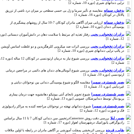
تراپی دندانهای شیری [دوره 10، شماره 2]
بدخش، سمانه
مقایسه ی تأثیر سرما و ژل بی حسی سطحی بر میزان درد ناشی از تزریق
پالاتال در کودکان [دوره 16، شماره 1]
بدخش، سمانه
ارزیابی میزان آگاهی مادران کودکان 7-10 سال از روشهای پیشگیری از
پوسیدگی دندان [دوره 10، شماره 2]
برادران نخجوانی، یحیی
رفتار تغذیه ای مرتبط با سلامت دهان در دانش‌آموزان دبستانی [دوره
12، شماره 1]
برادران نخجوانی، یحیی
بررسی اثرات ضد میکروبی کلرهگزیدین و دو غلظت اسانس آویشن
در پالپ تراپی دندانهای شیری [دوره 10، شماره 2]
برادران نخجوانی، یحیی
بررسی شیوع نیاز به درمان ارتودنسی در کودکان 12 ساله [دوره 12،
شماره 2]
برادران نخجوانی، یحیی
بررسی شیوع آنومالی‌های دندان های دائمی در مراجعین درمانی
ارتودنسی [دوره 10، شماره 1]
بصیر شبستری، سمیرا
مقایسه الگو و شیوع پوسیدگی دندانی بین نوجوانان دیابتی و
غیردیابتی [دوره 11، شماره 1]
بصیر شبستری، سمیرا
شیوع تجویز نابجای آنتی بیوتیکو دهانشویه جهت درمان بیماری
پریودنتال توسط دندانپزشکان عمومی [دوره 13، شماره 2]
بصیرشبستری، سمیرا
شیوع دندانهای نهفته در نوجوانان مراجعه کننده به مراکز رادیولوژی
فک و صورت [دوره 12، شماره 2]
بصیر، لیلا
بررسی دقت روش Cameriereدرتخمین سن دندانی کودکان 7 تا 11 سال براساس
رادیوگرافی پانورامیک درشهرستان اهواز [دوره 17، شماره 1]
بقایی، فریده
بررسی اثربخشی پمفلت آموزشی بر آگاهی مادران در رابطه با اولین ملاقات