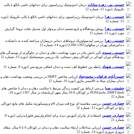
حسینی پور، زهره سادات
درمان اندودونتیک رژنراسیون برای دندانهای دائمی نابالغ با پالپ
نکروتیک [دوره 12، شماره 2]
حسینی، زهرا
درمان اندودونتیک رژنراسیون برای دندانهای دائمی نابالغ با پالپ نکروتیک [دوره
12، شماره 2]
حسینی، زهرا
رویش زودهنگام و تارودنتیسم دندان پرمولر اول مندیبل بعلت تروما: گزارش
مورد [دوره 15، شماره 1]
حسینی، زهرا
بررسی اپیدمیولوژیک تروماهای دندانی دربیماران مراجعه کننده به دانشکده
دندانپزشکی تهران در سالهای(1397-1390) [دوره 14، شماره 2]
حسینی، سپیده
تأثیر دانش مادر در مورد بهداشت دهان و دندان در جلوگیری از پوسیدگی های
زودهنگام دوران کودکی در کودکان پیش دبستانی: یک بررسی سیستماتیک [دوره 15، شماره 2]
حسینی، شهداد
رابطه بین خطوط کف دست و دندان اضافی مزیودنس [دوره 9، شماره 1]
حسین‌آبادی فراهانی، محمدجواد
ارزیابی شاخص DMFT در بررسی وضعیت بهداشت دهان و
دندان بیماران مبتلا به تالاسمی ماژور [دوره 10، شماره 2]
حشمتی، صبا
بررسی ارتباط بین کیفیت زندگی مرتبط با سلامت دهان و دندان با شاخص های
PUFA/pufa ,DMFT/dmft در کودکان 8-10 سال شهر کرمانشاه در سال 1397 [دوره 16،
شماره 2]
حصاری، حسین
بررسی مقایسه ای نوع قند،میزان pH و ویسکوزیته مکمل های مایع خوراکی
رایج در کودکان [دوره 13، شماره 2]
حصاری، حسین
استفاده از مادران آموزش دیده برای انجام وارنیش فلورایدتراپی [دوره 9،
شماره 1]
حصاری، حسین
ارزیابی مداخلات ارتقاء سلامت دهان و دندان در کودکان 0 تا 6 سال: مقاله
مروری مروری [دوره 14، شماره 2]