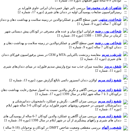
کودکان 9-6 ساله شهر اصفهان [دوره 10، شماره 1]
شاهوران فرد، محمدرضا
بررسی تاثیر چهار خمیردندان ایرانی حاوی فلوراید بر
رمینرالیزاسیون ضایعات پوسیدگی اولیه در دندان های شیری [دوره 17، شماره 2]
شجاعت، منتهی
تعیین سطح آگاهی و عملکردوالدین در زمینه سلامت و بهداشت دهان و دندان
کودکان 7 ساله [دوره 9، شماره 1]
شجاعی پور، رضیه
فراوانی انواع میان و عده های مصرفی در کودکان پیش دبستانی شهر
کرمان در سال 1389 – 1388 [دوره 10، شماره 1]
شجاعی پور، رضیه
تعیین سطح آگاهی و عملکردوالدین در زمینه سلامت و بهداشت دهان و
دندان کودکان 7 ساله [دوره 9، شماره 1]
شریفی، مریم
مقایسه ریزنشت باکتریایی MTA و CEM در بستن پرفوراسیون فورکای دندان
های شیری [دوره 12، شماره 2]
شفق، پرویز
مقایسه میزان جذب سه نوع وارنیش‌ سدیم فلوراید در مینای دندان‌های شیری
[دوره 11، شماره 2]
شفیع زاده، مریم
اوالژن دندان انسیزور دائمی نابالغ:گزارش مورد [دوره 13، شماره 2]
شفیع زاده، مریم
بررسی آگاهی و نگرش والدین نسبت به اصول صحیح رعایت بهداشت دهان
درکودکان 3 تا 7 ساله شهر ایلام در سال 1399 [دوره 17، شماره 1]
شفیع زاده، مریم
بررسی میزان آگاهی ، نگرش و عملکرد دانشجویان دندانپزشکی و
دندانپزشکان عمومی در خصوص روشهای تجویز فلوراید برای کودکان 6-3 ساله شهر ایلام
[دوره 17، شماره 2]
شفیع زاده، مریم
بررسی میزان آگاهی و عملکرد والدین کودکان 7-6 ساله از پوسیدگی های
دندان های شیری و راههای پیشگیری از آن در شهر ایلام در سال 1398 [دوره 16، شماره 1]
شفیعی، الهام
بررسی مقطعی وضعیت شاخص DMFT در کودکان و نوجوانان (18-9 ساله )