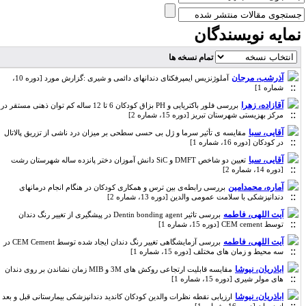
مایه نویسندگان
تمام نسخه ها
آذرشب، مرجان
آملوژنزیس ایمپرفکتای دندانهای دائمی و شیری :گزارش مورد [دوره 10،
شماره 1]
آقازاده، زهرا
بررسی فلور باکتریایی و PH بزاق کودکان 6 تا 12 ساله کم توان ذهنی مستقر در
مرکز بهزیستی شهرستان تبریز [دوره 15، شماره 2]
آقایی، سبا
مقایسه ی تأثیر سرما و ژل بی حسی سطحی بر میزان درد ناشی از تزریق پالاتال
در کودکان [دوره 16، شماره 1]
آقایی، سبا
تعیین دو شاخص DMFT و SiC دانش آموزان دختر پانزده ساله شهرستان رشت
[دوره 14، شماره 2]
آماره، محمدامین
بررسی رابطه‌ی بین ترس و همکاری کودکان در هنگام انجام درمانهای
دندانپزشکی با سلامت عمومی والدین [دوره 13، شماره 2]
آیت اللهی، فاطمه
بررسی تاثیر Dentin bonding agent در پیشگیری از تغییر رنگ دندان
توسط CEM cement [دوره 15، شماره 1]
آیت اللهی، فاطمه
بررسی آزمایشگاهی تغییر رنگ دندان ایجاد شده توسط CEM Cement در
سه محیط و زمان های مختلف [دوره 15، شماره 1]
اباذریان، نیوشا
مقایسه قابلیت ارتجاعی روکش های 3M و MIB زمان نشاندن بر روی دندان
های مولر شیری [دوره 15، شماره 1]
اباذریان، نیوشا
ارزیابی نقطه نظرات والدین کودکان کاندید دندانپزشکی بیمارستانی قبل و بعد