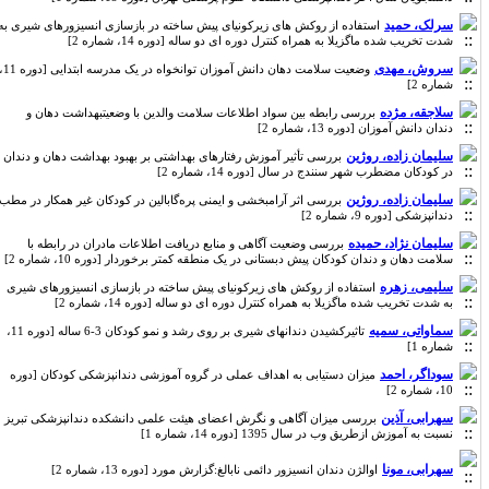
سرلک، حمید
استفاده از روکش های زیرکونیای پیش ساخته در بازسازی انسیزورهای شیری به
شدت تخریب شده ماگزیلا به همراه کنترل دوره ای دو ساله [دوره 14، شماره 2]
سروش، مهدی
وضعیت سلامت دهان دانش آموزان توانخواه در یک مدرسه ابتدایی [دوره 11،
شماره 2]
سلاجقه، مژده
بررسی رابطه بین سواد اطلاعات سلامت والدین با وضعیتبهداشت دهان و
دندان دانش آموزان [دوره 13، شماره 2]
سلیمان زاده، روژین
بررسی تأثیر آموزش رفتارهای بهداشتی بر بهبود بهداشت دهان و دندان
در کودکان مضطرب شهر سنندج در سال [دوره 14، شماره 2]
سلیمان زاده، روژین
بررسی اثر آرامبخشی و ایمنی پره‌گابالین در کودکان غیر همکار در مطب
دندانپزشکی [دوره 9، شماره 2]
سلیمان نژاد، حمیده
بررسی وضعیت آگاهی و منابع دریافت اطلاعات مادران در رابطه با
سلامت دهان و دندان کودکان پیش دبستانی در یک منطقه کمتر برخوردار [دوره 10، شماره 2]
سلیمی، زهره
استفاده از روکش های زیرکونیای پیش ساخته در بازسازی انسیزورهای شیری
به شدت تخریب شده ماگزیلا به همراه کنترل دوره ای دو ساله [دوره 14، شماره 2]
سماواتی، سمیه
تاثیرکشیدن دندانهای شیری بر روی رشد و نمو کودکان 3-6 ساله [دوره 11،
شماره 1]
سوداگر، احمد
میزان دستیابی به اهداف عملی در گروه آموزشی دندانپزشکی کودکان [دوره
10، شماره 2]
سهرابی، آذین
بررسی میزان آگاهی و نگرش اعضای هیئت علمی دانشکده دندانپزشکی تبریز
نسبت به آموزش ازطریق وب در سال 1395 [دوره 14، شماره 1]
سهرابی، مونا
اوالژن دندان انسیزور دائمی نابالغ:گزارش مورد [دوره 13، شماره 2]