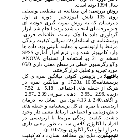
سال 1394 بوده است.
روش بررسی
: این مطالعه ی مقطعی توصیفی
روی 195 دانش آموزدختر دوره ی اول
دبیرستان که به روش نمونه گیری خوشه ای
چند مرحله ای انتخاب شده بودند انجام شد. ابزار
گردآوری داده ها چک لیست اطلاعات فردی،
پرسشنامه ی استاندارد22 سوالی کیفیت زندگی
مرتبط با ارتودنسی و معاینه بالینی بود.
داده ها
وارد کامپیوتر شده و در نرم افزار آماری
SPSS
نسخه ی 21 وبا استفاده از تستهای
ANOVA
و
T
و رگرسیون خطی در سطح معنی داری 05/0
مورد تجزیه و تحلیل قرار گرفتند.
یافته­ها
: در پژوهش کنونی میانگین نمره ی کل
پرسشنامه10.05 ±17.30 و میانگین نمره در
هریک از حیطه های اجتماعی 5.18 ± 7.52
،زیبایی2.96 ±3.55 دهانی صورتی 2.39 ±2.57
و آگاهی2.40 ± 4.13 بود. بین تمایل به درمان
ارتدنسی با نمره ی کل پرسشنامه و حیطه های
دانش،زیبایی و اجتماعی ارتباط معنی دار وجود
داشت. کیفیت زندگی مرتبط با ارتودنسی در
افراد با اکلوژن کلاس سه به طور معنی داری
بدتر از انواع دیگر اکلوژن بود(
p=0.07
).
نتیجه­گیری:
نتایج این مطالعه نشان داد که کیفیت