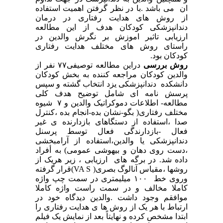
ان می باشد .با در نظر گرفتن اهمیت استفاده
از روش های هدایت رفتاری در درمان
دندانپزشکی کودکان هدف از این مطالعه
ارزیابی تاثیر اموزش بر نگرش والدین در
راستای روش های مختلف هدایت رفتاری
کودکان بود.
روش بررسی
دراین مطالعه توصیفی٧٧ نفر از
والدین کودکان مراجعه کننده به بخش کودکان
دانشکده دندانپزشکی یزد انتخاب گشته و سپس
پرسش نامه ای شامل توضیح هدف کلی
مطالعه- اطلاعات دموکراتیک والدین و ٧ شیوه
مختلف رفتاری( بگو-نشان بده-انجام بده ،کنترل
صدا ،استفاده از دستگاهای بازدارنده ی غیر
فعال -بازدارندگی فعال توسط پرسنل
دندانپزشکی یا والدین،استفاده از آرامبخشی
،دست روی دهان و بیهوشی عمومی) به أفراد
داده شد. در برگه های ارزیابی ، زیر هریک از
روشها ،مقیاس آنالوگ بصری(
VA S
)قرار گرفته
وروی خط ١٠٠ میلیمتری در سمت چپ واژه
کاملا مخالف و در سمت راست واژه کاملا
موافقم وجود داشت .والدین دیدگاه خود در
ارتباط با هر یک از روش ها ی هدایت رفتاری را
ابتدا مشخص کرده و نهایتاً بعد از نمایش یک فیلم