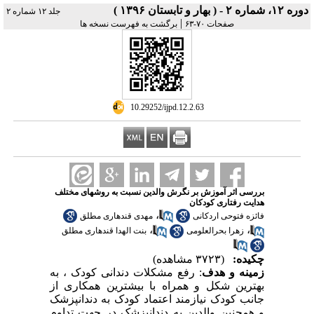
دوره ۱۲، شماره ۲ - ( بهار و تابستان ۱۳۹۶ )
جلد ۱۲ شماره ۲
|
صفحات ۷۰-۶۳
برگشت به فهرست نسخه ها
‎ 10.29252/ijpd.12.2.63
بررسی اثر آموزش بر نگرش والدین نسبت به روشهای مختلف
هدایت رفتاری کودکان
،
فائزه فتوحی اردکانی
مهدی قندهاری مطلق
،
،
زهرا بحرالعلومی
بنت الهدا قندهاری مطلق
چکیده:
(۳۷۲۳ مشاهده)
زمینه و هدف
: رفع مشکلات دندانی کودک ، به
بهترین شکل و همراه با بیشترین همکاری از
جانب کودک نیازمند اعتماد کودک به دندانپزشک
و همچنین والدین به دندانپزشک در جهت تداوم