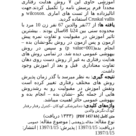
اموزشی حاوی این ٧ روش هدایت رفتاری
مجدداً فرم پرسش نامه را تکمیل کردند.جهت
انالیزداده ها از تست های اماری .
wilcoxon
و
Cruskal vallis
استفاده گردید.
یافته ها:
از 77نفر والدین 67 نفر زن 10 مرد با
محدوده سنی بین 24تا 68سال بودند . بیشترین
تاثیر اموزش در مقبولیت و تفاوت نمره پیش
ازمون و پس ازمون در روش بگو-نشان بده –
انجام بده(
p value=001
) و سپس در روش
بیهوشی عمومی دیده شد. در تمامی روش های
هدایت رفتاری به غیر از روش دست روی دهان
تفاوت معناداری قبل و بعد از اموزش وجود
داشت.
نتیجه گیری
: به نظر میرسد با گذر زمان پذیرش
روش های مختلف رفتاری تغییر کرده است
ونقش اموزش در مقبولیت رو به رشدروش
هایی از جمله بگو –نشان بده – انجام بده و
بیهوشی عمومی حائز اهمیت میباشد.
واژه‌های کلیدی:
دندانپزشکی کودکان –کنترل رفتار-رفتار
کودک-نگرش والدین
(۱۳۳۳ دریافت)
متن کامل
[PDF 1457 kb]
نوع مقاله:
| موضوع مقاله:
مقاله پژوهشي
عمومى
دریافت: 1397/1/15 | پذیرش: 1397/1/15 | انتشار:
1397/1/15