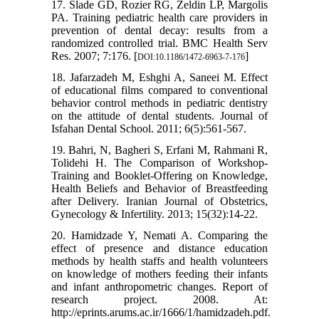
17. Slade GD, Rozier RG, Zeldin LP, Margolis
PA. Training pediatric health care providers in
prevention of dental decay: results from a
randomized controlled trial. BMC Health Serv
Res. 2007; 7:176. [
]
DOI:10.1186/1472-6963-7-176
18. Jafarzadeh M, Eshghi A, Saneei M. Effect
of educational films compared to conventional
behavior control methods in pediatric dentistry
on the attitude of dental students. Journal of
Isfahan Dental School. 2011; 6(5):561-567.
19. Bahri, N, Bagheri S, Erfani M, Rahmani R,
Tolidehi H. The Comparison of Workshop-
Training and Booklet-Offering on Knowledge,
Health Beliefs and Behavior of Breastfeeding
after Delivery. Iranian Journal of Obstetrics,
Gynecology & Infertility. 2013; 15(32):14-22.
20. Hamidzade Y, Nemati A. Comparing the
effect of presence and distance education
methods by health staffs and health volunteers
on knowledge of mothers feeding their infants
and infant anthropometric changes. Report of
research project. 2008. At:
http://eprints.arums.ac.ir/1666/1/hamidzadeh.pdf.