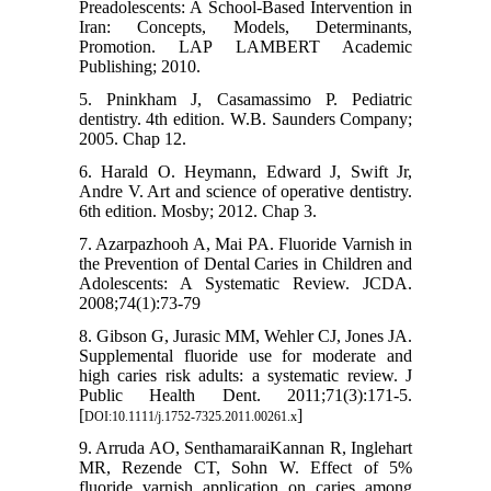
Preadolescents: A School-Based Intervention in
Iran: Concepts, Models, Determinants,
Promotion. LAP LAMBERT Academic
Publishing; 2010.
5. Pninkham J, Casamassimo P. Pediatric
dentistry. 4th edition. W.B. Saunders Company;
2005. Chap 12.
6. Harald O. Heymann, Edward J, Swift Jr,
Andre V. Art and science of operative dentistry.
6th edition. Mosby; 2012. Chap 3.
7. Azarpazhooh A, Mai PA. Fluoride Varnish in
the Prevention of Dental Caries in Children and
Adolescents: A Systematic Review. JCDA.
2008;74(1):73-79
8. Gibson G, Jurasic MM, Wehler CJ, Jones JA.
Supplemental fluoride use for moderate and
high caries risk adults: a systematic review. J
Public Health Dent. 2011;71(3):171-5.
[
]
DOI:10.1111/j.1752-7325.2011.00261.x
9. Arruda AO, SenthamaraiKannan R, Inglehart
MR, Rezende CT, Sohn W. Effect of 5%
fluoride varnish application on caries among