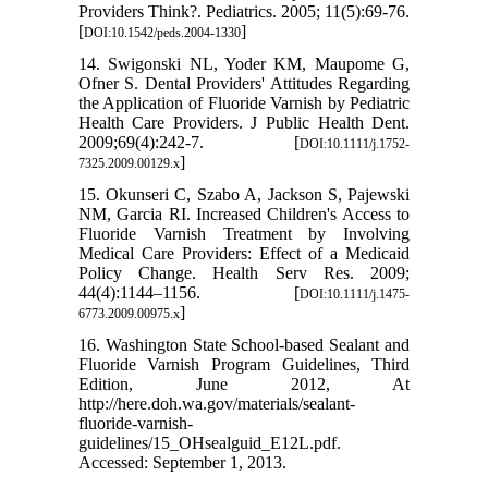
Providers Think?. Pediatrics. 2005; 11(5):69-76.
[
]
DOI:10.1542/peds.2004-1330
14. Swigonski NL, Yoder KM, Maupome G,
Ofner S. Dental Providers' Attitudes Regarding
the Application of Fluoride Varnish by Pediatric
Health Care Providers. J Public Health Dent.
2009;69(4):242-7. [
DOI:10.1111/j.1752-
]
7325.2009.00129.x
15. Okunseri C, Szabo A, Jackson S, Pajewski
NM, Garcia RI. Increased Children's Access to
Fluoride Varnish Treatment by Involving
Medical Care Providers: Effect of a Medicaid
Policy Change. Health Serv Res. 2009;
44(4):1144–1156. [
DOI:10.1111/j.1475-
]
6773.2009.00975.x
16. Washington State School-based Sealant and
Fluoride Varnish Program Guidelines, Third
Edition, June 2012, At
http://here.doh.wa.gov/materials/sealant-
fluoride-varnish-
guidelines/15_OHsealguid_E12L.pdf.
Accessed: September 1, 2013.