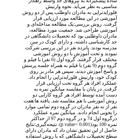
ساده پیشگیرانه به نیروهای حد واسط راهکار
مناسبی به نظر می‌آید. نحوه وارنیش
فلورایدتراپی به مادران داوطلب پس از دو روش
آموزشی در این مطالعه مورد ارزیابی قرار
گرفت. روش بررسی:یک مطالعه مداخله‌ای و
آموزشی طراحی شد. جمعیت مورد مطالعه،
مادران داوطلبی بود که تحصیلات دانشگاهی در
حد کارشناسی داشته، و دارای کودک در سن
مدرسه بودند. پانزده نفر در این بررسی شرکت
نمودند و تحت آموزش با دو روش آموزشی
مختلف قرار گرفتند. گروه اول (6 نفر) با فیلم و
گروه دوم (9 نفر) با فیلم به همراه جلسه پرسش
و پاسخ آموزش دیدند. سپس هر مادر بر روی
کودک خود، وارنیش فلورایدتراپی را انجام داد.
عملکرد افراد هر گروه تحت ارزیابی قرار
گرفت. در پایان با مقایسه میانگین نمره به
دست آمده توسط افراد هر گروه کارایی دو
روش آموزشی با هم مقایسه شد. یافته ها:هفت
نفر از نه نفر مادران در گروه دوم تمامی موارد
را بخوبی انجام دادند. میانگین نمره عملکرد
درگروه اول 74 و در گروه دوم 97 از حداکثر
نمره 100 بود(p value< 0.001). نتیجه‌گیری:نتایج
حاصل از این تحقیق نشان داد که مادران دارای
سطح تحصیلات دانشگاهی که با روش استفاده