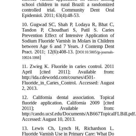
school children in rural Brazil: a randomized
controlled trial. Community Dent Oral
Epidemiol. 2011; 63(4):48-53.
10. Gugwad SC, Shah P, Lodaya R, Bhat C,
Tandon P, Choudhari S, Patil S. Caries
Prevention Effect of Intensive Application of
Sodium Fluoride Varnish in Molars in Children
between Age 6 and 7 Years. J Contemp Dent
Pract. 2011; 12(6):408-13. [
DOI:10.5005/jp-journals-
]
10024-1068
11. Zwieg K. Fluoride in caries control. 2011
April [cited 2011]; Available from:
http://ida.cdeworld.com/courses/4501-
Fluoride_in_Caries_Control. Accessed: August
2, 2013.
12. California dental association. Topical
fluoride application. California 2009 [cited
2011]; Available from:
http://cando.ucsf.edu/Documents/AB667TopicalFLBill.pdf.
Accessed: August 10, 2013.
13. Lewis Ch, Lynch H, Richardson L.
Fluoride Varnish Use in Primary Care: What Do