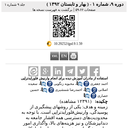
دوره ۹، شماره ۱ - ( بهار و تابستان ۱۳۹۲ )
جلد ۹ شماره ۱
|
صفحات ۶۶-۵۹
برگشت به فهرست نسخه ها
‎ 10.29252/ijpd.9.1.59
استفاده از مادران آموزش دیده برای انجام وارنیش فلورایدتراپی
،
،
احمد جعفری
محبوبه زنگویی
سعیده
،
،
اصلانی
احمدرضا شمشیری
حسین
حصاری
چکیده:
(۱۲۳۹۱ مشاهده)
زمینه و هدف: یکی از روشهای پیشگیری از
پوسیدگی، وارنیش‌فلورایدتراپی است. با توجه به
محدودیت‌های دسترسی همه اقشار جامعه به
دندانپزشکان و نیز هزینه‌های بالا، واگذاری امور