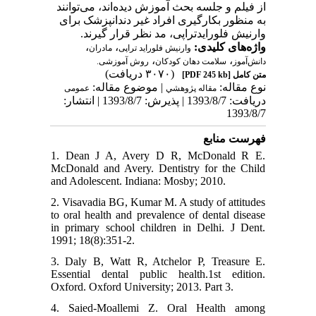
از فیلم و جلسه بحث آموزش دیده‌اند، می‌توانند
به منظور بکارگیری افراد غیر دندانپزشک برای
وارنیش فلورایدتراپی، مد نظر قرار گیرند.
،
،
واژه‌های کلیدی:
وارنیش فلوراید تراپی
مادران
،
،
دانش‌آموز
سلامت دهان کودکان
روش آموزشی.
(۳۰۷۰ دریافت)
[PDF 245 kb]
متن کامل
نوع مقاله:
| موضوع مقاله:
مقاله پژوهشي
عمومى
دریافت: 1393/8/7 | پذیرش: 1393/8/7 | انتشار:
1393/8/7
فهرست منابع
1. Dean J A, Avery D R, McDonald R E.
McDonald and Avery. Dentistry for the Child
and Adolescent. Indiana: Mosby; 2010.
2. Visavadia BG, Kumar M. A study of attitudes
to oral health and prevalence of dental disease
in primary school children in Delhi. J Dent.
1991; 18(8):351-2.
3. Daly B, Watt R, Atchelor P, Treasure E.
Essential dental public health.1st edition.
Oxford. Oxford University; 2013. Part 3.
4. Saied-Moallemi Z. Oral Health among