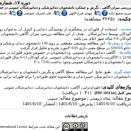
دوره ۱۷، شماره ۲ - ( بهار و تابستان ۱۴۰۱ )
بررسی میزان آگاهی ، نگرش و عملکرد دانشجویان دندانپزشکی و دندانپزشکان عمومی در خصوص روشهای تجو
،
،
،
مریم شفیع زاده
مهدی فرج اللهی
علی اشرف عیوضی
خدیجه
چکیده:
(۳۲۲۵ مشاهده)
قدمه :
استفاده از فلوراید در پیشگیری از پوسیدگی دندانی و کنترل آن به‌عنوان رو
کودکان توسط دندانپزشکان , هدف از این مطالعه بررسی میزان آگاهی دانشجویان دن
کودکان 6-3 ساله شهر ایلام می باشد
.
واد و روش ها :
این مطالعه توصیفی مقطعی بر روی 136 دانشجوی دندان پزشکی و دندانپزشک عمومی سطح شهر ایلام انجام شد و با استفاده از آزمونهای آماری
و
در سطح معنی داری
مورد تجزیه و تحلیل قرار گرفت
.
P<0.05
ANOVA
test
یافته ها :
آگاهی دندانپزشکان عمومی و دانشجویان در خصوص تجویز فلوراید در سنین
(22/
اکثریت دانشجویان و 
P=).
بین دانشجویان و دندانپزشکان عمومی وجود نداشت (75/0
P=).
تیجه گیری
: طبق نتایج این مطالعه سطح آگاهی و نگرش دانشجویان و دندانپزشکا
دانشجویان دندانپزشکی خمیردندان و دهانشویه حاوی فلوراید را برای فلوراید تراپی ب
واژه‌های کلیدی:
،
،
،
فلورایدتراپی
آگاهی
دانشجویان دندانپزشکی
دندانپزشکان عمومی
(۱۰۴۱ دریافت)
متن کامل
[PDF 1054 kb]
نوع مقاله:
| موضوع مقاله:
مقاله پژوهشي
عمومى
دریافت: 1401/6/10 | پذیرش: 1401/6/10 | انتشار: 1401/6/10
بازنشر اطلاعات
این مقاله تحت شرایط
ternational License