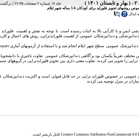
|
جلد ۱۷ شماره ۲ صفحات ۳۵-۲۶
برگشت 
یز فلوراید برای کودکان 6-3 ساله شهر ایلام
 ابدال
شی ایمن و با کارآیی بالا به اثبات رسیده است. با توجه به نقش و اهمیت فلوراید ت
دانپزشکی و دندانپزشکان عمومی از اهمیت فلورایدتراپی، روش های اعمال و کاربر
square
 مختلف تقریباً یکسان بود و آگاهی دندانپزشکان عمومی تفاوت ناچیزی با دانشجوی
دندانپزشکان عمومی برای کودکان 12-6 سال فلوراید تراپی را تجویز می کردند. تفاوت معنی داری بین تجویز فلورایدتراپی در گروهها
ن عمومی در خصوص فلوراید تراپی در حد قابل قبولی است و اکثریت دندانپزشکان 
یماران در منزل توصیه می کردند
.
Creative Commons Attribution-NonCommercial 4.0 In
قابل بازنشر است.