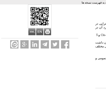
به فهرست نسخه ها
راپی در
د آن در
و
T-
Chi-
ان داشت
ی سنی مختلف
عمومی و