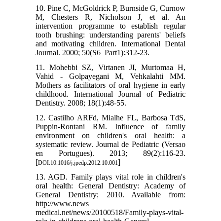
10. Pine C, McGoldrick P, Burnside G, Curnow
M, Chesters R, Nicholson J, et al. An
intervention programme to establish regular
tooth brushing: understanding parents' beliefs
and motivating children. International Dental
Journal. 2000; 50(S6_Part1):312-23.
11. Mohebbi SZ, Virtanen JI, Murtomaa H,
Vahid - Golpayegani M, Vehkalahti MM.
Mothers as facilitators of oral hygiene in early
childhood. International Journal of Pediatric
Dentistry. 2008; 18(1):48-55.
12. Castilho ARFd, Mialhe FL, Barbosa TdS,
Puppin-Rontani RM. Influence of family
environment on children's oral health: a
systematic review. Journal de Pediatric (Versao
en Portugues). 2013; 89(2):116-23.
[
]
DOI:10.1016/j.jpedp.2012.10.001
13. AGD. Family plays vital role in children's
oral health: General Dentistry: Academy of
General Dentistry; 2010. Available from:
http://www.news
medical.net/news/20100518/Family-plays-vital-