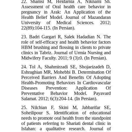
22. Shamsi M, Heidarnia A, Niknami Sh.
Assessment of Oral health care behavior in
pregnancy in Arak: An Application of the
Health Belief Model. Journal of Mazandaran
University of Medical Sciences. 2012;
22(89):104-115. (In Persian).
23. Badri Gargari R, Salek Hadadian N. The
role of self-efficacy and health behavior factors
HBM brushing and flossing in clients to private
clinics in Tabriz. Journal of Urmia Nursing and
Midwifery Faculty. 2011; 9 (3):0. (In Persian).
24. Tol A, Shahmirzadi SE, Shojaeizadeh D,
Eshraghian MR, Mohebbi B. Determination Of
Perceived Barriers And Benefits Of Adopting
Health-Promoting Behaviors In Cardiovascular
Diseases Prevention: Application Of
Preventative Behavior Model. Payavard
Salamat. 2012; 6(3):204-14. (In Persian).
25. Nilchian F, Skini M, Jabbarifar SE,
Soheilipour S. Identification of educational
needs to promote oral health from the standpoint
of patients referring to Shariati dental clinic in
Isfahan: a qualitative research. Journal of