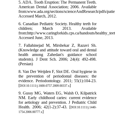
5. ADA. Tooth Eruption: The Permanent Teeth.
American Dental Association; 2006. Available
from:www.ada.org/sections/scienceAndResearch/pdfs/patie
Accessed March, 2012.
6. Canadian Pediatric Society. Healthy teeth for
children; March 2013. Available
from:http://www.caringforkids.cps.ca/handouts/healthy_teet
Accessed June, 2013.
7. Fallahinejad M, Mirshekar Z, Razavi Sh.
(Knowledge and attitude toward oral and dental
health among Zahedan's guidance school
students). J Dent Sch. 2006; 24(4): 492-498.
(Persian)
8. Van Der Weijden F, Slot DE. Oral hygiene in
the prevention of periodontal diseases: the
evidence. Periodontology. 2011; 55(1):104-23.
[
]
DOI:10.1111/j.1600-0757.2009.00337.x
9. Gussy MG, Waters EG, Walsh O, Kilpatrick
NM. Early childhood caries: current evidence
for aetiology and prevention. J Pediatric Child
Health. 2006; 42(1‐2):37-43. [
DOI:10.1111/j.1440-
]
1754.2006.00777.x