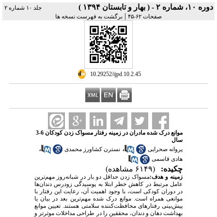
دوره ۱۰، شماره ۲ - ( بهار و تابستان ۱۳۹۴ )
جلد ۱۰ شماره ۲
|
صفحات ۶۲-۴۵
برگشت به فهرست نسخه ها
‎ 10.29252/ijpd.10.2.45
موانع درک شده مادران در زمینه رفتار مسواک زدن کودکان 6-3
سال
،
،
پروانه صحرایی
نسترن کشاورز محمدی
هادی قاسمی
چکیده:
(۶۱۴۹ مشاهده)
مسواک زدن حداقل دو بار در شبانه‌روز مهم‌ترین
:
زمینه و هدف
عامل مرتبط در کاهش خطر ابتلا به پوسیدگی زودرس دندان‌ها
در دوران کودکی است، با وجود اهمیت آن، رعایت این رفتار با
موانعی همراه است. موانع درک شده مهم‌ترین بعد در بیان یا
پیش‌بینی رفتارهای محافظت‌کننده سلامتی هستند. تعیین موانع
بهداشت دهان و دندان، محققین را در طراحی مداخلات موثرتر و