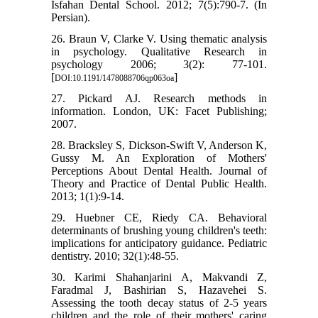
Isfahan Dental School. 2012; 7(5):790-7. (In
Persian).
26. Braun V, Clarke V. Using thematic analysis
in psychology. Qualitative Research in
psychology 2006; 3(2): 77-101.
[
]
DOI:10.1191/1478088706qp063oa
27. Pickard AJ. Research methods in
information. London, UK: Facet Publishing;
2007.
28. Bracksley S, Dickson-Swift V, Anderson K,
Gussy M. An Exploration of Mothers'
Perceptions About Dental Health. Journal of
Theory and Practice of Dental Public Health.
2013; 1(1):9-14.
29. Huebner CE, Riedy CA. Behavioral
determinants of brushing young children's teeth:
implications for anticipatory guidance. Pediatric
dentistry. 2010; 32(1):48-55.
30. Karimi Shahanjarini A, Makvandi Z,
Faradmal J, Bashirian S, Hazavehei S.
Assessing the tooth decay status of 2-5 years
children and the role of their mothers' caring