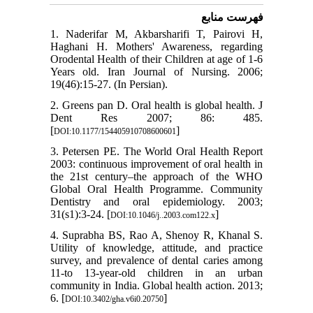
فهرست منابع
1. Naderifar M, Akbarsharifi T, Pairovi H,
Haghani H. Mothers' Awareness, regarding
Orodental Health of their Children at age of 1-6
Years old. Iran Journal of Nursing. 2006;
19(46):15-27. (In Persian).
2. Greens pan D. Oral health is global health. J
Dent Res 2007; 86: 485.
[
]
DOI:10.1177/154405910708600601
3. Petersen PE. The World Oral Health Report
2003: continuous improvement of oral health in
the 21st century–the approach of the WHO
Global Oral Health Programme. Community
Dentistry and oral epidemiology. 2003;
31(s1):3-24. [
]
DOI:10.1046/j..2003.com122.x
4. Suprabha BS, Rao A, Shenoy R, Khanal S.
Utility of knowledge, attitude, and practice
survey, and prevalence of dental caries among
11-to 13-year-old children in an urban
community in India. Global health action. 2013;
6. [
]
DOI:10.3402/gha.v6i0.20750