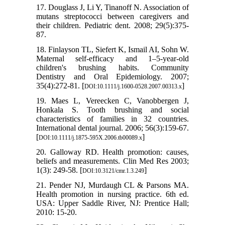
17. Douglass J, Li Y, Tinanoff N. Association of
mutans streptococci between caregivers and
their children. Pediatric dent. 2008; 29(5):375-
87.
18. Finlayson TL, Siefert K, Ismail AI, Sohn W.
Maternal self‐efficacy and 1–5‐year‐old
children's brushing habits. Community
Dentistry and Oral Epidemiology. 2007;
35(4):272-81. [
]
DOI:10.1111/j.1600-0528.2007.00313.x
19. Maes L, Vereecken C, Vanobbergen J,
Honkala S. Tooth brushing and social
characteristics of families in 32 countries.
International dental journal. 2006; 56(3):159-67.
[
]
DOI:10.1111/j.1875-595X.2006.tb00089.x
20. Galloway RD. Health promotion: causes,
beliefs and measurements. Clin Med Res 2003;
1(3): 249-58. [
]
DOI:10.3121/cmr.1.3.249
21. Pender NJ, Murdaugh CL & Parsons MA.
Health promotion in nursing practice. 6th ed.
USA: Upper Saddle River, NJ: Prentice Hall;
2010: 15-20.