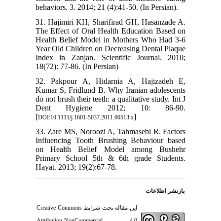
behaviors. 3. 2014; 21 (4):41-50. (In Persian).
31. Hajimiri KH, Sharifirad GH, Hasanzade A.
The Effect of Oral Health Education Based on
Health Belief Model in Mothers Who Had 3-6
Year Old Children on Decreasing Dental Plaque
Index in Zanjan. Scientific Journal. 2010;
18(72): 77-86. (In Persian)
32. Pakpour A, Hidarnia A, Hajizadeh E,
Kumar S, Fridlund B. Why Iranian adolescents
do not brush their teeth: a qualitative study. Int J
Dent Hygiene 2012; 10: 86-90.
[
]
DOI:10.1111/j.1601-5037.2011.00513.x
33. Zare MS, Noroozi A, Tahmasebi R. Factors
Influencing Tooth Brushing Behaviour based
on Health Belief Model among Bushehr
Primary School 5th & 6th grade Students.
Hayat. 2013; 19(2):67-78.
بازنشر اطلاعات
Creative Commons
این مقاله تحت شرایط
Attribution-NonCommercial 4.0