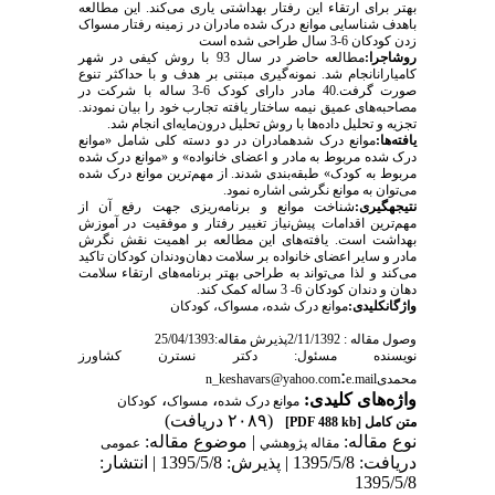
بهتر برای ارتقاء این رفتار بهداشتی یاری می‌کند. این مطالعه
باهدف شناسایی موانع درک شده مادران در زمینه رفتار مسواک
زدن کودکان 6-3 سال طراحی شده است
مطالعه حاضر در سال 93 با روش کیفی در شهر
:
روشاجرا
کامیارانانجام شد. نمونه‌گیری مبتنی بر هدف و با حداکثر تنوع
صورت گرفت.40 مادر دارای کودک 6-3 ساله با شرکت در
مصاحبه‌های عمیق نیمه ساختار یافته تجارب خود را بیان نمودند.
تجزیه و تحلیل داده‌ها با روش تحلیل درون‌مایه‌ای انجام شد.
موانع درک شدهمادران در دو دسته کلی شامل «موانع
:
یافته‌ها
درک شده مربوط به مادر و اعضای خانواده» و «موانع درک شده
مربوط به کودک» طبقه‌بندی شدند. از مهم‌ترین موانع درک شده
می‌توان به موانع نگرشی اشاره نمود.
شناخت موانع و برنامه‌ریزی جهت رفع آن از
:
نتیجهگیری
مهم‌ترین اقدامات پیش‌نیاز تغییر رفتار و موفقیت در آموزش
بهداشت است. یافته‌های این مطالعه بر اهمیت نقش نگرش
مادر و سایر اعضای خانواده بر سلامت دهان‌ودندان کودکان تاکید
می‌کند و لذا می‌تواند به طراحی بهتر برنامه‌های ارتقاء سلامت
دهان و دندان کودکان 6- 3 ساله کمک کند.
موانع درک شده، مسواک، کودکان
:
واژگانکلیدی
وصول مقاله : 2/11/1392پذیرش مقاله:25/04/1393
نویسنده مسئول: دکتر نسترن کشاورز
:
n_keshavars@yahoo.com
e.mail
محمدی
،
،
واژه‌های کلیدی:
موانع درک شده
مسواک
کودکان
(۲۰۸۹ دریافت)
[PDF 488 kb]
متن کامل
نوع مقاله:
| موضوع مقاله:
مقاله پژوهشي
عمومى
دریافت: 1395/5/8 | پذیرش: 1395/5/8 | انتشار:
1395/5/8