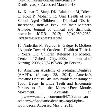
role-in-childrens-oral-health-General-
Dentistry.aspx. Accessed March 2013.
14. Kumar G, Singh DK, Jalaluddin M, Dileep
C, Rout P, Mohanty R. Oral Health of Pre-
School Aged Children in Dhanbad District,
Jharkhand, India-A Peek into their Mother's
Attitude. Journal of clinical and diagnostic
research: JCDR. 2013; 7(9):2060-2062.
[
]
DOI:10.7860/JCDR/2013/6858.3405
15. Naderifar M, Peyrovi H, Galgay F. Mothers
´ Attitude Towards Orodental Health of Their 1-
6 Years Old Children Referred To Medical
Centers of Zahedan City, 2006. Iran Journal of
Nursing. 2008; 20(52):75-86. (In Persian).
16. American Academy of Pediatric Dentistry
(AAPD). (January 28, 2014). America's
Pediatric Dentists Bite Into Problem of Rampant
Tooth Decay In Little Teeth and Encourage
Parents to Join the Monster-Free Mouths
Movement. Available at:
http://www.multivu.com/mnr/64715-american-
academy-of-pediatric-dentistry-aapd-fights-
tooth-decay. Accessed May 8, 2013.