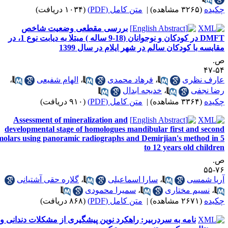
کیده
(۳۲۶۵ مشاهده)
|
متن کامل (PDF)
(۱۰۳۴ دریافت)
بررسی مقطعی وضعیت شاخص
DMFT در کودکان و نوجوانان (18-9 ساله ) مبتلا به دیابت نوع 1، در
قایسه با کودکان سالم در شهر ایلام در سال 1399
.
۵۴-
ارف نظری
،
فرهاد محمدی
،
الهام شفیعی
،
ضا نجفی
،
خدیجه ابدال
کیده
(۳۳۶۴ مشاهده)
|
متن کامل (PDF)
(۹۱۰ دریافت)
Assessment of mineralization and
developmental stage of homologues mandibular first and secon
molars using panoramic radiographs and Demirjian's method in 
to 12 years old childre
.
۷۶-
ریا شمسی
،
سارا اسماعیلی
،
گلاره حقی آشتیانی
،
نسیم مختاری
،
سمیرا محمودی
کیده
(۲۶۷۱ مشاهده)
|
متن کامل (PDF)
(۸۶۸ دریافت)
نامه به سردربیر: راهکرد نوین پیشگیری از مشکلات دندانی و