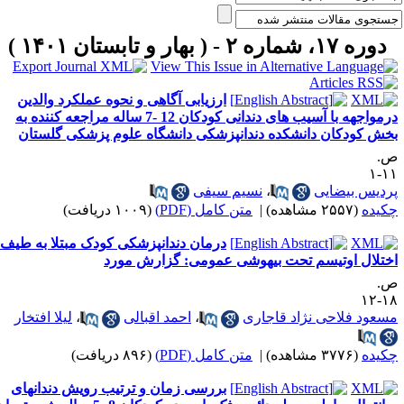
دوره ۱۷، شماره ۲ - ( بهار و تابستان ۱۴۰۱ )
ارزیابی آگاهی و نحوه عملکرد والدین
درمواجهه با آسیب های دندانی کودکان 12 -7 ساله مراجعه کننده به
خش کودکان دانشکده دندانپزشکی دانشگاه علوم پزشکی گلستان
.
۱۱
ردیس بیضایی
،
نسیم سیفی
کیده
(۲۵۵۷ مشاهده)
|
متن کامل (PDF)
(۱۰۰۹ دریافت)
درمان دندانپزشکی کودک مبتلا به طیف
ختلال اوتیسم تحت بیهوشی عمومی: گزارش مورد
.
۱۸-
سعود فلاحی نژاد قاجاری
،
احمد اقبالی
،
لیلا افتخار
کیده
(۳۷۷۶ مشاهده)
|
متن کامل (PDF)
(۸۹۶ دریافت)
بررسی زمان و ترتیب رویش دندانهای