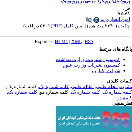
ریودنتال: رویکرد مبتنی بر پروبیوتیک
.
۷۹-
مین انصاری نیا
کیده
(۲۳۴۰ مشاهده)
|
متن کامل (PDF)
(۵۲۰ دریافت)
Export as:
HTML
|
XML
|
RSS
یگاه های مرتبط
کمیسیون نشریات وزارت بهداشت
کمسیون نشریات وزارت علوم
شرکت یکتاوب
مات کلیدی
ریه
,
مجله علمی
,
مقاله علمی
,
کلمه شماره یک
, کلمه شماره یک,
مه شماره یک
,
کلمه شماره یک
, کلمه شماره دو,
کلمه شماره یک
,
مه دو
رسنجی