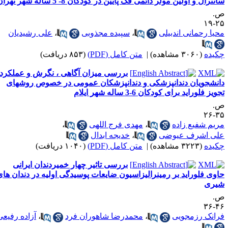
نترال و اولین مولر دائمی فک پایین در کودکان 8- 5 ساله شهر تهران
.
۲۵-
حیا رحمانی اندبیلی
،
سپیده مجذوبی
،
علی رشیدیان
کیده
(۳۰۶۰ مشاهده)
|
متن کامل (PDF)
(۸۵۳ دریافت)
بررسی میزان آگاهی ، نگرش و عملکرد
انشجویان دندانپزشکی و دندانپزشکان عمومی در خصوص روشهای
ویز فلوراید برای کودکان 6-3 ساله شهر ایلام
.
۳۵-
ریم شفیع زاده
،
مهدی فرج اللهی
،
لی اشرف عیوضی
،
خدیجه ابدال
کیده
(۳۲۲۳ مشاهده)
|
متن کامل (PDF)
(۱۰۴۰ دریافت)
بررسی تاثیر چهار خمیردندان ایرانی
اوی فلوراید بر رمینرالیزاسیون ضایعات پوسیدگی اولیه در دندان های
یری
.
۴۶-
رانک رزمجویی
،
محمدرضا شاهوران فرد
،
آزاده رفیعی