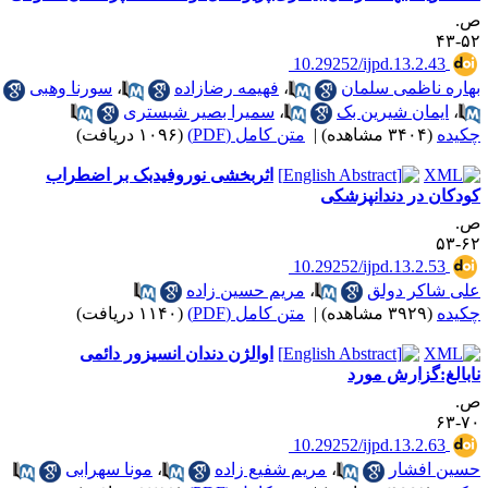
.
۵۲-
‎ 10.29252/ijpd.13.2.43
هاره ناظمی سلمان
،
فهیمه رضازاده
،
سورنا وهبی
،
ایمان شیرین بک
،
سمیرا بصیر شبستری
کیده
(۳۴۰۴ مشاهده)
|
متن کامل (PDF)
(۱۰۹۶ دریافت)
اثربخشی نوروفیدبک بر اضطراب
ودکان در دندانپزشکی
.
۶۲-
‎ 10.29252/ijpd.13.2.53
لی شاکر دولق
،
مریم حسین زاده
کیده
(۳۹۲۹ مشاهده)
|
متن کامل (PDF)
(۱۱۴۰ دریافت)
اوالژن دندان انسیزور دائمی
ابالغ:گزارش مورد
.
۷۰-
‎ 10.29252/ijpd.13.2.63
سین افشار
،
مریم شفیع زاده
،
مونا سهرابی