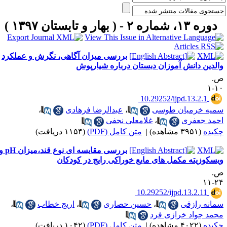
دوره ۱۳، شماره ۲ - ( بهار و تابستان ۱۳۹۷ )
بررسی میزان آگاهی، نگرش و عملکرد
الدین دانش آموزان دبستان درباره شیارپوش
.
۱۰
‎ 10.29252/ijpd.13.2.1
میه خرمیان طوسی
،
عبدالرضا فرهادی
،
حمد جعفری
،
غلامعلی نجفی
کیده
(۳۹۵۱ مشاهده)
|
متن کامل (PDF)
(۱۱۵۴ دریافت)
بررسی مقایسه ای نوع قند،میزان pH و
یسکوزیته مکمل های مایع خوراکی رایج در کودکان
.
۲۴-
‎ 10.29252/ijpd.13.2.11
مانه رازقی
،
حسین حصاری
،
اریج خطاب
،
حمد جواد خرازی فرد
کیده
(۴۰۲۲ مشاهده)
|
متن کامل (PDF)
(۱۰۴۲ دریافت)