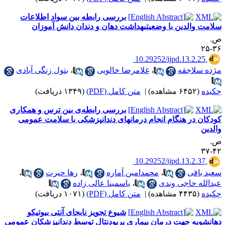
بررسی رابطه بین سواد اطلاعات
لامت والدین با وضعیتبهداشت دهان و دندان دانش آموزان
.
۳۶-
‎ 10.29252/ijpd.13.2.25
ژده سلاجقه
،
غلامرضا خالویی
،
بتول زنگی آبادی
کیده
(۶۴۵۲ مشاهده)
|
متن کامل (PDF)
(۱۳۴۹ دریافت)
بررسی رابطه‌ی بین ترس و همکاری
ودکان در هنگام انجام درمانهای دندانپزشکی با سلامت عمومی
الدین
.
۴۲-
‎ 10.29252/ijpd.13.2.37
عید باقی
،
محمدامین آماره
،
رها حیرت
،
بدالله حاجی وندی
،
یاسمینا عالی زاده
کیده
(۴۴۳۵ مشاهده)
|
متن کامل (PDF)
(۱۰۷۱ دریافت)
شیوع تجویز نابجای آنتی بیوتیکو
هانشویه جهت درمان بیماری پریودنتال توسط دندانپزشکان عمومی