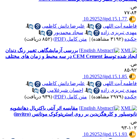
.
۸۴-
‎ 10.29252/ijpd.15.1.77
اطمه آیت اللهی
،
علیرضا دانش کاظمی
،
هدی تبریزی زاده
،
سجاد محمدپور
کیده
(۳۱۹۲ مشاهده)
|
متن کامل (PDF)
(۸۵۲ دریافت)
بررسی آزمایشگاهی تغییر رنگ دندان
اد شده توسط CEM Cement در سه محیط و زمان های مختلف
.
۹۲-
‎ 10.29252/ijpd.15.1.85
اطمه آیت اللهی
،
علیرضا دانش کاظمی
،
هدی تبریزی زاده
،
احسان شیرغلامی
کیده
(۲۹۷۹ مشاهده)
|
متن کامل (PDF)
(۹۳۹ دریافت)
مقایسه اثر آنتی باکتریال دهانشویه
انوسیلور و کلرهگزیدین بر روی استرپتوکوک موتانس (invitro)
.
۱۰۲-
‎ 10.29252/ijpd.15.1.93