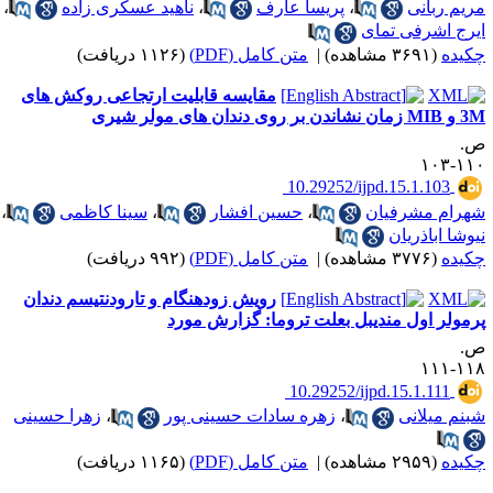
ریم ربانی
،
پریسا عارف
،
ناهید عسکری زاده
،
یرج اشرفی تمای
کیده
(۳۶۹۱ مشاهده)
|
متن کامل (PDF)
(۱۱۲۶ دریافت)
مقایسه قابلیت ارتجاعی روکش های
ان نشاندن بر روی دندان های مولر شیری
.
۱۱۰-۱
‎ 10.29252/ijpd.15.1.103
هرام مشرفیان
،
حسین افشار
،
سینا کاظمی
،
یوشا اباذریان
کیده
(۳۷۷۶ مشاهده)
|
متن کامل (PDF)
(۹۹۲ دریافت)
رویش زودهنگام و تارودنتیسم دندان
رمولر اول مندیبل بعلت تروما: گزارش مورد
.
۱۱۸-۱
‎ 10.29252/ijpd.15.1.111
بنم میلانی
،
زهره سادات حسینی پور
،
زهرا حسینی
کیده
(۲۹۵۹ مشاهده)
|
متن کامل (PDF)
(۱۱۶۵ دریافت)