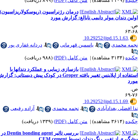
کیده
(۳۱۰۹ مشاهده)
|
متن کامل (PDF)
(۸۹۹ دریافت)
درمان رژنراسیون (ریوسکولاریزاسیون)
ولین دندان مولر دایمی نابالغ: گزارش مورد
.
۶۸-
‎ 10.29252/ijpd.15.1.63
جمه محمدی
،
یاسمین قهرمانی
،
دردانه غفاری پور
کیده
(۳۱۳۴ مشاهده)
|
متن کامل (PDF)
(۹۸۸ دریافت)
بازسازی زیبایی و عملکرد دندانها با
استفاده از اپلاینس تغییر یافته Groper در کودک پیش دبستانی: گزارش
ورد
.
۷۶-
‎ 10.29252/ijpd.15.1.69
دا افضلی بغدادآبادی
،
نجمه محمدی
،
آزاده رفیعی
کیده
(۳۶۱۴ مشاهده)
|
متن کامل (PDF)
(۱۳۳۹ دریافت)
بررسی تاثیر Dentin bonding agent در
یشگیری از تغییر رنگ دندان توسط CEM cement