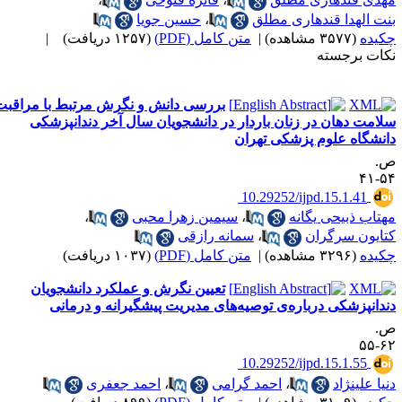
نت الهدا قندهاری مطلق
،
حسین جویا
کیده
(۳۵۷۷ مشاهده)
|
متن کامل (PDF)
(۱۲۵۷ دریافت)
|
کات برجسته
بررسی دانش و نگرش مرتبط با مراقبت
لامت دهان در زنان باردار در دانشجویان سال آخر دندانپزشکی
انشگاه علوم پزشکی تهران
.
۵۴-
‎ 10.29252/ijpd.15.1.41
هتاب ذبیحی یگانه
،
سیمین زهرا محبی
،
تایون سرگران
،
سمانه رازقی
کیده
(۳۲۹۶ مشاهده)
|
متن کامل (PDF)
(۱۰۳۷ دریافت)
تعیین نگرش و عملکرد دانشجویان
ندانپزشکی درباره‌ی توصیه‌های مدیریت پیشگیرانه و درمانی
.
۶۲-
‎ 10.29252/ijpd.15.1.55
نیا علینژاد
،
احمد گرامی
،
احمد جعفری