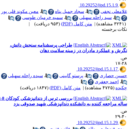
‎ 10.29252/ijpd.15.1.9
لامعلی نجفی
،
سجاد جمیل پناه
،
معین مکوند قلی پور
،
سید راحله سهیلی
،
سمیه خرمیان طوسی
۳۲ مشاهده)
|
متن کامل (PDF)
(۹۵۳ دریافت)
|
کات برجسته
طراحی پرسشنامه سنجش دانش،
گرش و عملکرد مادران در زمینه سلامت دهان
.
۲۸-
‎ 10.29252/ijpd.15.1.17
سین حصاری
،
پرستو گایینی
،
سیده راحله سهیلی
،
احمد جعفری
کیده
(۴۷۲۵ مشاهده)
|
متن کامل (PDF)
(۱۸۴۷ دریافت)
بررسی ترس از دندانپزشکی کودکان 8-3
اله مراجعه کننده به دانشکده دندانپزشکی شهید صدوقی یزد
.
۴۰-
‎ 10.29252/ijpd.15.1.29
هدی قندهاری مطلق
،
فائزه فتوحی
،