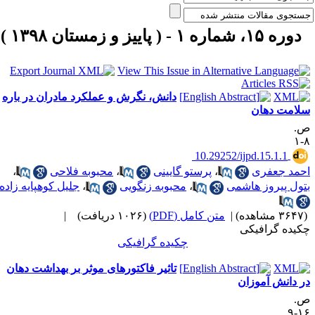
دوره ۱۵، شماره ۱ - ( پاییز و زمستان ۱۳۹۸ )
دانش، نگرش و عملکرد مادران در باره
لامت دهان
.
۸
‎ 10.29252/ijpd.15.1.1
حمد جعفری
،
پرستو گایینی
،
محبوبه فلاحی
،
تول پیروز هاشمی
،
محبوبه زنگویی
،
جلیل کوهپایه زاده
۳۶ مشاهده)
|
متن کامل (PDF)
(۱۰۲۶ دریافت)
|
کیده گرافیکی
چکیده گرافیکی
تاثیر فاکتورهای موثر بر بهداشت دهان
ر دانش آموزان
.
۱۶