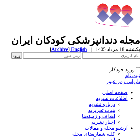
جله دندانپزشکی کودکان ایران
ه 18 مرداد 1405
|
English
]
Archive
[
ورود خودکار
ت نام
زیابی رمز عبور
صفحه اصلی
اطلاعات نشریه
درباره نشریه
هیات تحریریه
اهداف و زمینه‌ها
اخبار نشریه
آرشیو مجله و مقالات
کلیه شماره‌های مجله
آخرین شماره