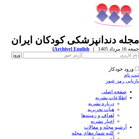
مجله دندانپزشکی کودکان ایران
جمعه 16 مرداد 1405
|
English
]
Archive
[
ورود خودکار
ثبت نام
بازیابی رمز عبور
صفحه اصلی
اطلاعات نشریه
درباره نشریه
هیات تحریریه
اهداف و زمینه‌ها
اخبار نشریه
آرشیو مجله و مقالات
کلیه شماره‌های مجله
آخرین شماره