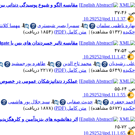
مقایسه الگو و شیوع پوسیدگی دندانی بین ن
ص. ۴۶-۳۷
‎ 10.29252/ijpd.11.1.37
بهاره ناظمی سلمان
،
سمیرا بصیر شبستری
،
مهسا کلانت
چکیده
(۵۱۳۲ مشاهده)
|
متن کامل (PDF)
(۱۸۵۴ دریافت)
مقایسه تاثیر خمیردندان های بس با Colgate بر میزان فلوراید بزاق در کودکان در زمان های مختلف
ص. ۵۴-۴۷
‎ 10.29252/ijpd.11.1.47
علی رشیدیان
،
محمد تاج الدین
،
طاهره پورجمشید
چکیده
(۵۶۴۹ مشاهده)
|
متن کامل (PDF)
(۲۲۱۷ دریافت)
عملکرد دندانپزشکان عمومی در خصوص 
ص. ۶۴-۵۵
‎ 10.29252/ijpd.11.1.55
احمد جعفری
،
حدیث صفایی
،
سید جلال پور هاشمی
چکیده
(۵۶۷۲ مشاهده)
|
متن کامل (PDF)
(۱۸۷۸ دریافت)
اثر دهانشویه های بنزیدآمین و کلرهگزیدین
ص. ۷۲-۶۵
‎ 10.29252/ijpd.11.1.65