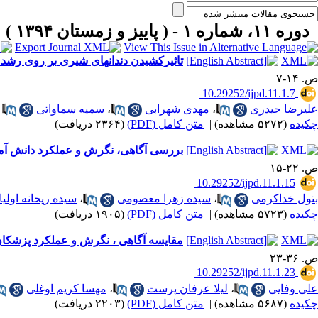
دوره ۱۱، شماره ۱ - ( پاییز و زمستان ۱۳۹۴ )
تاثیرکشیدن دندانهای شیری بر روی رشد و نمو ک
ص. ۱۴-۷
‎ 10.29252/ijpd.11.1.7
علیرضا حیدری
،
مهدی شهرابی
،
سمیه سماواتی
چکیده
(۵۲۷۲ مشاهده)
|
متن کامل (PDF)
(۲۳۶۴ دریافت)
بررسی آگاهی، نگرش و عملکرد دانش آمو
ص. ۲۲-۱۵
‎ 10.29252/ijpd.11.1.15
بتول خداکرمی
،
سیده زهرا معصومی
،
سیده ریحانه اولیا
چکیده
(۵۷۲۳ مشاهده)
|
متن کامل (PDF)
(۱۹۰۵ دریافت)
مقایسه آگاهی ، نگرش و عملکرد پزشکا
ص. ۳۶-۲۳
‎ 10.29252/ijpd.11.1.23
علی وفایی
،
لیلا عرفان پرست
،
مهسا کریم اوغلی
چکیده
(۵۶۸۷ مشاهده)
|
متن کامل (PDF)
(۲۲۰۳ دریافت)