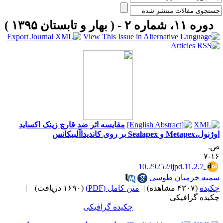
دوره ۱۱، شماره ۲ - ( بهار و تابستان ۱۳۹۵ )
مقایسه اثر ضد قارچ زینک اکساید
ل،Metapex و Sealapex بر روی کاندیداآلبیکانس
.
۱۶
‎ 10.29252/ijpd.11.2.7
میه خرمیان طوسی
کیده
(۴۳۰۷ مشاهده)
|
متن کامل (PDF)
(۱۶۹۰ دریافت)
|
کیده گرافیکی
چکیده گرافیکی