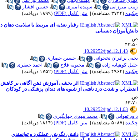
هدی قندهاری
،
مهسا نجفی
،
محمد پورعلی
،
ینب میرزایی
،
سپیده امیری
،
حسین افشار
کیده
(۳۷۴۴ مشاهده)
|
متن کامل (PDF)
(۱۸۹۹ دریافت)
رفتار تغذیه ای مرتبط با سلامت دهان در
انش‌آموزان دبستانی
.
۵۰-
‎ 10.29252/ijpd.12.1.43
حیی برادران نخجوانی
،
حسین حصاری
،
لیل کوهپایه زاده
،
محبوبه فلاح
،
احمد جعفری
کیده
(۴۹۶۲ مشاهده)
|
متن کامل (PDF)
(۱۷۵۲ دریافت)
اثر بخشی آموزش ذهن آگاهی بر کاهش
ضطراب و شدت درد ناشی از شیوه های دندان پزشکی در کودکان
.
۷۰-
‎ 10.29252/ijpd.12.1.63
اود تقوایی
،
محمد مهدی جهانگیری
کیده
(۵۰۸۷ مشاهده)
|
متن کامل (PDF)
(۱۸۱۴ دریافت)
دانش، نگرش، عملکرد و توانمندی