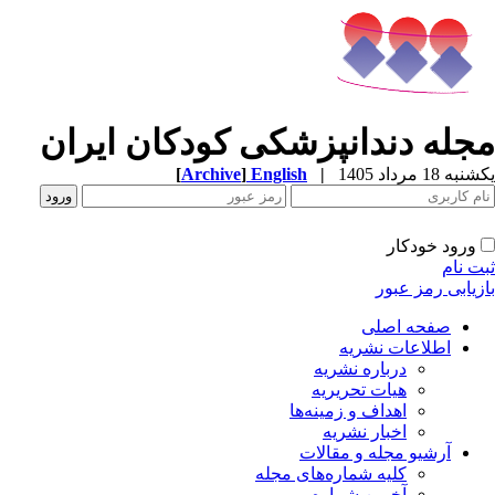
جله دندانپزشکی کودکان ایران
ه 18 مرداد 1405
|
English
]
Archive
[
ورود خودکار
ت نام
زیابی رمز عبور
صفحه اصلی
اطلاعات نشریه
درباره نشریه
هیات تحریریه
اهداف و زمینه‌ها
اخبار نشریه
آرشیو مجله و مقالات
کلیه شماره‌های مجله
آخرین شماره