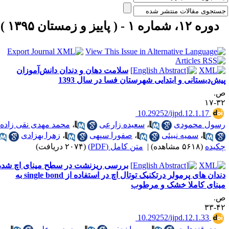
دوره ۱۲، شماره ۱ - ( پاییز و زمستان ۱۳۹۵ )
سلامت دهان و دندان دانش‌آموزان
یش‌دبستانی و ابتدایی شهرستان فسا در سال 1393
.
۳۲-
‎ 10.29252/ijpd.12.1.17
سول محمودی
،
سعیده زارعی
،
محمد مهدی نقی زاده
،
سمیه نبیئی
،
صفورا سپهی
،
زهرا بهزادی
کیده
(۵۶۱۸ مشاهده)
|
متن کامل (PDF)
(۲۰۷۴ دریافت)
بررسی ریزنشت در سطح مینای اچ شده
دندان های پرمولر درتکنیک توتال اچ در استفاده از single bond به
ینای کاملا خشک و مرطوب
.
۴۲-
‎ 10.29252/ijpd.12.1.33