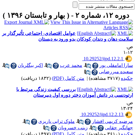
دوره ۱۲، شماره ۲ - ( بهار و تابستان ۱۳۹۶ )
عوامل اقتصادی- اجتماعی تأثیرگذار بر
لامت دهان و دندان کودکان بدو ورود به دبستان
.
۱۲
‎ 10.29252/ijpd.12.2.1
ارا امامقلی پور
،
محمد عرب
،
اکبر بیگلریان
،
عیده میررضایی
کیده
(۳۷۱۷ مشاهده)
|
متن کامل (PDF)
(۱۸۳۲ دریافت)
بررسی کیفیت زندگی مرتبط با
رتودنسی در دانش آموزان دختر دوره اول دبیرستان
.
۲۴-
‎ 10.29252/ijpd.12.2.13
رضیه کریمی افشار
،
ملوک ترابی پاریزی
،
هانگیر حقانی
،
زینب خسرویان
کیده
(۳۶۱۰ مشاهده)
|
متن کامل (PDF)
(۱۴۹۷ دریافت)