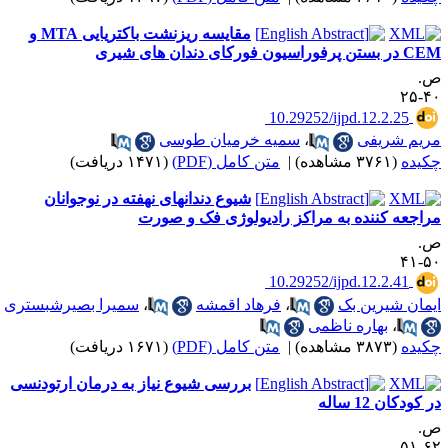
مقایسه ریزنشت باکتریایی MTA و
 بستن پرفوراسیون فورکای دندان های شیری
.
۴۰-
‎ 10.29252/ijpd.12.2.25
ریم شریفی
،
سمیه خرمیان طوسی
کیده
(۳۷۶۱ مشاهده)
|
متن کامل (PDF)
(۱۴۷۱ دریافت)
شیوع دندانهای نهفته در نوجوانان
راجعه کننده به مراکز رادیولوژی فک و صورت
.
۵۰-
‎ 10.29252/ijpd.12.2.41
یمان شیرین بک
،
فرهاد اقمشه
،
سمیرا بصیرشبستری
،
بهاره ناظمی
کیده
(۳۸۷۳ مشاهده)
|
متن کامل (PDF)
(۱۶۷۱ دریافت)
بررسی شیوع نیاز به درمان ارتودنسی
 کودکان 12 ساله
.
۶۲-