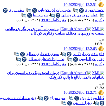
‎ 10.29252/ijpd.12.2.51
حمد جعفری
،
یحیی برادران نخجوانی
،
میثم نوری
،
عباس رحیمی فروشانی
،
جواد چلیپا
کیده
(۳۴۷۹ مشاهده)
|
متن کامل (PDF)
(۱۴۰۸ دریافت)
بررسی اثر آموزش بر نگرش والدین
سبت به روشهای مختلف هدایت رفتاری کودکان
.
۷۰-
‎ 10.29252/ijpd.12.2.63
ائزه فتوحی اردکانی
،
مهدی قندهاری مطلق
،
هرا بحرالعلومی
،
بنت الهدا قندهاری مطلق
کیده
(۳۷۲۱ مشاهده)
|
متن کامل (PDF)
(۱۳۳۲ دریافت)
درمان اندودونتیک رژنراسیون برای
ندانهای دائمی نابالغ با پالپ نکروتیک
.
۷۸-
‎ 10.29252/ijpd.12.2.71
یانا پورزندپوش
،
بهمن سراج
،
زهره سادات حسینی پور
،
زهرا حسینی