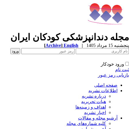
جله دندانپزشکی کودکان ایران
به 15 مرداد 1405
|
English
]
Archive
[
ورود خودکار
ت نام
زیابی رمز عبور
صفحه اصلی
اطلاعات نشریه
درباره نشریه
هیات تحریریه
اهداف و زمینه‌ها
اخبار نشریه
آرشیو مجله و مقالات
کلیه شماره‌های مجله
آخرین شماره