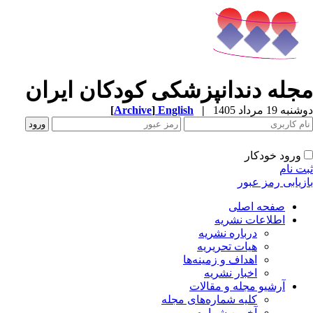
مجله دندانپزشکی کودکان ایران
دوشنبه 19 مرداد 1405
|
English
]
Archive
[
ورود خودکار
ثبت نام
بازیابی رمز عبور
صفحه اصلی
اطلاعات نشریه
درباره نشریه
هیات تحریریه
اهداف و زمینه‌ها
اخبار نشریه
آرشیو مجله و مقالات
کلیه شماره‌های مجله
آخرین شماره