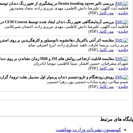
بررسی تاثیر Dentin bonding agent در پیشگیری از تغییر رنگ دندان توسط CEM cement
فاطمه آیت اللهی، علیرضا دانش کاظمی، مهدی تبریزی زاده، سجاد محمدپور
چکیده
-
متن کامل
(PDF)
بررسی آزمایشگاهی تغییر رنگ دندان ایجاد شده توسط CEM Cement در سه محیط و زمان های مختلف
فاطمه آیت اللهی، علیرضا دانش کاظمی، مهدی تبریزی زاده، احسان شیرغلامی
چکیده
-
متن کامل
(PDF)
مقایسه اثر آنتی باکتریال دهانشویه نانوسیلور و کلرهگزیدین بر روی استرپتوکوک
مریم ربانی، پریسا عارف، ناهید عسکری زاده، ایرج اشرفی تمای
چکیده
-
متن کامل
(PDF)
مقایسه قابلیت ارتجاعی روکش های 3M و MIB زمان نشاندن بر روی دندان های مولر شیری
شهرام مشرفیان، حسین افشار، سینا کاظمی، نیوشا اباذریان
چکیده
-
متن کامل
(PDF)
رویش زودهنگام و تارودنتیسم دندان پرمولر اول مندیبل بعلت تروما: گزا
شبنم میلانی، زهره سادات حسینی پور، زهرا حسینی
چکیده
-
متن کامل
(PDF)
پایگاه های مرتبط
کمیسیون نشریات وزارت بهداشت