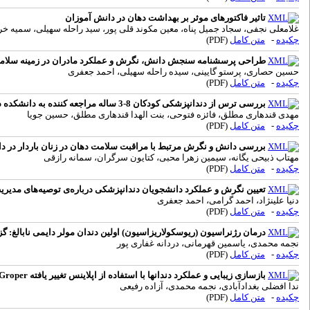
تاثیر فاکتورهای موثر بر بهداشت دهان در دانش آموزان
غلامعلی نجفی، سجاد جمیل پناه، معین مکوند قلی پور، سید راحله سهیلی، سمیه 
چکیده
-
متن کامل
(PDF)
طراحی پرسشنامه سنجش دانش، نگرش و عملکرد مادران در زمینه سلام
حسین حصاری، پرستو گایینی، سیده راحله سهیلی، احمد جعفری
چکیده
-
متن کامل
(PDF)
بررسی ترس از دندانپزشکی کودکان 8-3 ساله مراجعه کننده به دانشکده دندانپزشکی شهید صدوقی یزد
مهدی قندهاری مطلق، فائزه فتوحی، بنت الهدا قندهاری مطلق، حسین جویا
چکیده
-
متن کامل
(PDF)
بررسی دانش و نگرش مرتبط با مراقبت سلامت دهان در زنان باردار در د
مهتاب ذبیحی یگانه، سیمین زهرا محبی، کتایون سرگران، سمانه رازقی
چکیده
-
متن کامل
(PDF)
تعیین نگرش و عملکرد دانشجویان دندانپزشکی درباره‌ی توصیه‌های مدیریت
دنیا علینژاد، احمد گرامی، احمد جعفری
چکیده
-
متن کامل
(PDF)
درمان رژنراسیون (ریوسکولاریزاسیون) اولین دندان مولر دایمی نابالغ: گ
نجمه محمدی، یاسمین قهرمانی، دردانه غفاری پور
چکیده
-
متن کامل
(PDF)
بازسازی زیبایی و عملکرد دندانها با استفاده از اپلاینس تغییر یافته Groper در کودک پیش دبستانی: گزارش مورد
ندا افضلی بغدادآبادی، نجمه محمدی، آزاده رفیعی
چکیده
-
متن کامل
(PDF)