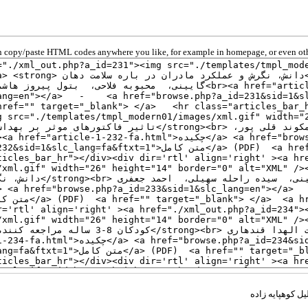
 copy/paste HTML codes anywhere you like, for example in homepage, or even oth
ل کوهپایه زاده