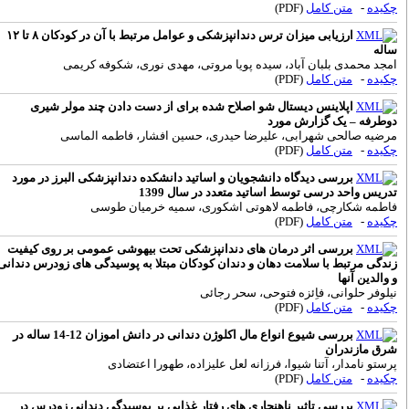
کیده
-
متن کامل
(PDF)
ارزیابی میزان ترس دندانپزشکی و عوامل مرتبط با آن در کودکان ۸ تا ۱۲
اله
مجد محمدی بلبان آباد، سیده پویا مروتی، مهدی نوری، شکوفه کریمی
کیده
-
متن کامل
(PDF)
اپلاینس دیستال شو اصلاح شده برای از دست دادن چند مولر شیری
وطرفه – یک گزارش مورد
رضیه صالحی شهرابی، علیرضا حیدری، حسین افشار، فاطمه الماسی
کیده
-
متن کامل
(PDF)
بررسی دیدگاه دانشجویان و اساتید دانشکده دندانپزشکی البرز در مورد
دریس واحد درسی توسط اساتید متعدد در سال 1399
اطمه شکارچی، فاطمه لاهوتی اشکوری، سمیه خرمیان طوسی
کیده
-
متن کامل
(PDF)
بررسی اثر درمان های دندانپزشکی تحت بیهوشی عمومی بر روی کیفیت
ندگی مرتبط با سلامت دهان و دندان کودکان مبتلا به پوسیدگی های زودرس دندانی
 والدین آنها
یلوفر حلوانی، فاِئزه فتوحی، سحر رجائی
کیده
-
متن کامل
(PDF)
بررسی شیوع انواع مال اکلوژن دندانی در دانش اموزان 12-14 ساله در
رق مازندران
رستو نامدار، آتنا شیوا، فرزانه لعل علیزاده، طهورا اعتضادی
کیده
-
متن کامل
(PDF)
بررسی تاثیر ناهنجاری های رفتار غذایی بر پوسیدگی دندانی زودرس در