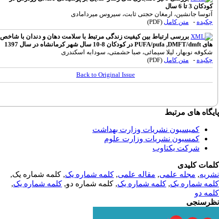
ودکان 3 تا 6 سال
توسا جانشین، ارمغان حجتی ثابت، سیروس میردامادی
کیده
-
متن کامل
(PDF)
بررسی ارتباط بین کیفیت زندگی مرتبط با سلامت دهان و دندان با شاخص
 PUFA/pufa ,DMFT/dmft در کودکان 8-10 سال شهر کرمانشاه در سال 1397
کوفه نوبهار، لیلا سیمائی، صبا حشمتی، سودابه اسکندری
کیده
-
متن کامل
(PDF)
Back to Original Issue
گاه های مرتبط
کمیسیون نشریات وزارت بهداشت
کمسیون نشریات وزارت علوم
شرکت یکتاوب
مات کلیدی
ریه
,
مجله علمی
,
مقاله علمی
,
کلمه شماره یک
, کلمه شماره یک,
مه شماره یک
,
کلمه شماره یک
, کلمه شماره دو,
کلمه شماره یک
,
مه دو
رسنجی