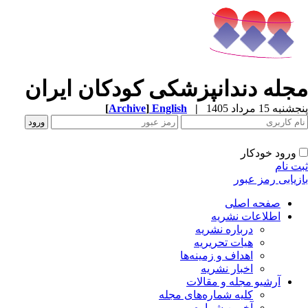
جله دندانپزشکی کودکان ایران
به 15 مرداد 1405
|
English
]
Archive
[
ورود خودکار
ت نام
زیابی رمز عبور
صفحه اصلی
اطلاعات نشریه
درباره نشریه
هیات تحریریه
اهداف و زمینه‌ها
اخبار نشریه
آرشیو مجله و مقالات
کلیه شماره‌های مجله
آخرین شماره