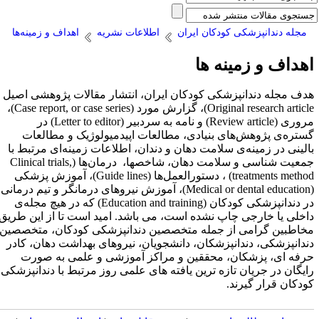
مجله دندانپزشکی کودکان ایران
اطلاعات نشریه
اهداف و زمینه‌ها
هداف و زمینه ها
دف مجله‌ دندانپزشکی کودکان ایران‌، انتشار مقالات پژوهشی اصیل (
Original research articl
)، گزارش مورد (
Case report, or case series
)،
روری (
Review article
) و نامه به سردبیر (
Letter to editor
) در
ستره‌ی پژوهش‌های بنیادی، مطالعات اپیدمیولوژیک و مطالعات
الینی در زمینه‌ی سلامت دهان و دندان، اطلاعات زمینه‌ای مرتبط با
معیت شناسی و سلامت دهان، شاخصها، درمان‌ها (
Clinical trials,
treatments metho
) ، دستورالعمل‌ها (
Guide lines
)، آموزش پزشکی
(Medical or dental education
، آموزش نیروهای درمانگر و تیم درمانی
ر دندانپزشکی کودکان (
Education and training
) که در هیچ مجله‌ی
اخلی یا خارجی چاپ نشده است، می باشد. امید است تا از این طریق
خاطبین گرامی از جمله متخصصین دندانپزشکی کودکان، متخصصین
ندانپزشکی، دندانپزشکان، دانشجویان، نیروهای بهداشت دهان، کادر
رفه ای، پزشکان، محققین و مراکز آموزشی و علمی به صورت
ایگان در جریان تازه ترین یافته های علمی روز مرتبط با دندانپزشکی
ودکان قرار گیرند.