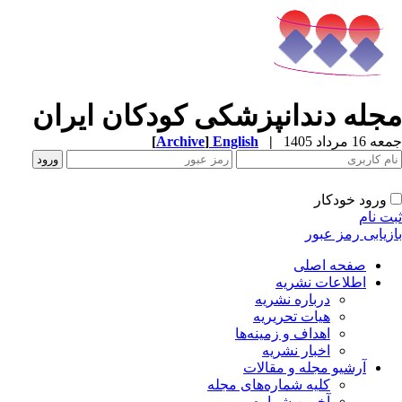
جله دندانپزشکی کودکان ایران
عه 16 مرداد 1405
|
English
]
Archive
[
ورود خودکار
بت نام
ازیابی رمز عبور
صفحه اصلی
اطلاعات نشریه
درباره نشریه
هیات تحریریه
اهداف و زمینه‌ها
اخبار نشریه
آرشیو مجله و مقالات
کلیه شماره‌های مجله
آخرین شماره