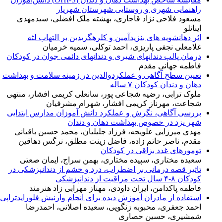
راهنمایی شهری و روستایی شهرستان شهریار
مسعود فلاحی نژاد قاجاری، بهشته ملک افضلی، سیدمهدی
اینانلو
اثر دهانشویه های بنزیدآمین و کلرهگزیدین بر التهاب لثه
غلامعلی نجفی پاریزی، احمد توکلی، سمیه خرمیان
درمان پالپ دندانهای شیری و دندانهای دائمی جوان در کودکان
فاطمه جهانی مقدم
تعیین سطح آگاهی و عملکردوالدین در زمینه سلامت و بهداشت
دهان و دندان کودکان ۷ ساله
ملوک ترابی، رضیه شجاعی پور، سانعلی کریمی افشار، منتهی
شجاعت، مهرناز کریمی افشار، شهرام مشرفیان
بررسی آگاهی، نگرش و عملکرد دانش آموزان مدارس ابتدایی
شهر یزد در خصوص بهداشت دهان و دندان
مهدی میرزایی علویجه، فرزاد جلیلیان، محمد حسین باقیانی
مقدم، ناصر حاتم زاده، فاضل زینت مطلق، نرگس دهاقین
تومورهای غدد بزاقی در کودکان
سعیده مختاری، سپیده مختاری، بهمن سراج، ایمان صعتی
تاثیر قصه درمانی بر اضطراب، درد و خشم از دندانپزشکی در
کودکان ۸-۴ سال تحت مراقبت از دندانپزشکی
فاطمه پاکدامن، ایران داودی، مهناز مهرابی زاد هنرمند
استفاده از مادران آموزش دیده برای انجام وارنیش فلورایدتراپی
احمد جعفری، محبوبه زنگویی، سعیده اصلانی، احمدرضا
شمشیری، حسین حصاری