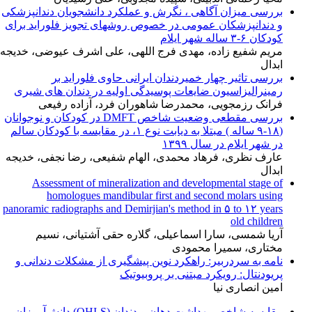
بررسی میزان آگاهی ، نگرش و عملکرد دانشجویان دندانپزشکی
و دندانپزشکان عمومی در خصوص روشهای تجویز فلوراید برای
کودکان ۶-۳ ساله شهر ایلام
مریم شفیع زاده، مهدی فرج اللهی، علی اشرف عیوضی، خدیجه
ابدال
بررسی تاثیر چهار خمیردندان ایرانی حاوی فلوراید بر
رمینرالیزاسیون ضایعات پوسیدگی اولیه در دندان های شیری
فرانک رزمجویی، محمدرضا شاهوران فرد، آزاده رفیعی
بررسی مقطعی وضعیت شاخص DMFT در کودکان و نوجوانان
(۱۸-۹ ساله ) مبتلا به دیابت نوع ۱، در مقایسه با کودکان سالم
در شهر ایلام در سال ۱۳۹۹
عارف نظری، فرهاد محمدی، الهام شفیعی، رضا نجفی، خدیجه
ابدال
Assessment of mineralization and developmental stage of
homologues mandibular first and second molars using
panoramic radiographs and Demirjian's method in ۵ to ۱۲ years
old children
آریا شمسی، سارا اسماعیلی، گلاره حقی آشتیانی، نسیم
مختاری، سمیرا محمودی
نامه به سردربیر: راهکرد نوین پیشگیری از مشکلات دندانی و
پریودنتال: رویکرد مبتنی بر پروبیوتیک
امین انصاری نیا
مقایسه شاخص بهداشت دهان و دندان (OHI-S) دانش‌آموزان