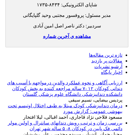
شاپای الکترونیکی:
۱۷۳۵-۸۴۳۴
مدیر مسئول: پروفسور مجتبی وحید گلپایگانی
سردبیر: دکتر ناصر اصل امین آبادی
مشاهده ی آخرین شماره
تازه ‌ترین مقاله‌ها
مقالات پر بازدید
آرشیو نشریات
اخبار پایگاه
ارزیابی آگاهی و نحوه عملکرد والدین درمواجهه با آسیب های
دندانی کودکان ۱۲ -۷ ساله مراجعه کننده به بخش کودکان
دانشکده دندانپزشکی دانشگاه علوم پزشکی گلستان
پردیس بیضایی، نسیم سیفی
درمان دندانپزشکی کودک مبتلا به طیف اختلال اوتیسم تحت
بیهوشی عمومی: گزارش مورد
مسعود فلاحی نژاد قاجاری، احمد اقبالی، لیلا افتخار
بررسی زمان و ترتیب رویش دندانهای سانترال و اولین مولر
دائمی فک پایین در کودکان ۸- ۵ ساله شهر تهران
محیا رحمانی اندبیلی، سپیده مجذوبی، علی رشیدیان