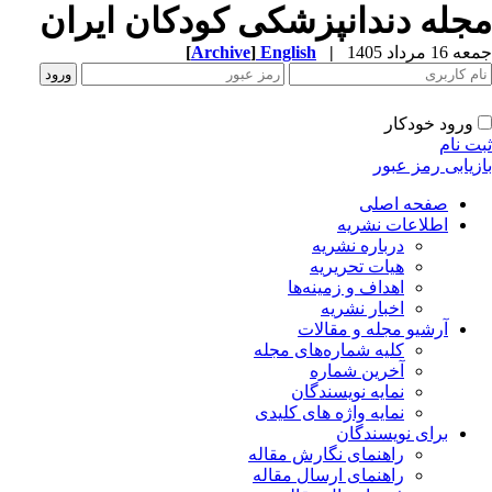
جله دندانپزشکی کودکان ایران
1 مرداد 1405
|
English
]
Archive
[
ورود خودکار
ت نام
زیابی رمز عبور
صفحه اصلی
اطلاعات نشریه
درباره نشریه
هیات تحریریه
اهداف و زمینه‌ها
اخبار نشریه
آرشیو مجله و مقالات
کلیه شماره‌های مجله
آخرین شماره
نمایه نویسندگان
نمایه واژه های کلیدی
برای نویسندگان
راهنمای نگارش مقاله
راهنمای ارسال مقاله