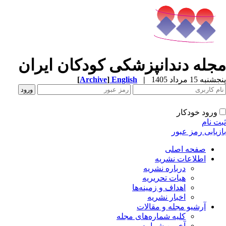
جله دندانپزشکی کودکان ایران
به 15 مرداد 1405
|
English
]
Archive
[
ورود خودکار
ت نام
زیابی رمز عبور
صفحه اصلی
اطلاعات نشریه
درباره نشریه
هیات تحریریه
اهداف و زمینه‌ها
اخبار نشریه
آرشیو مجله و مقالات
کلیه شماره‌های مجله
آخرین شماره