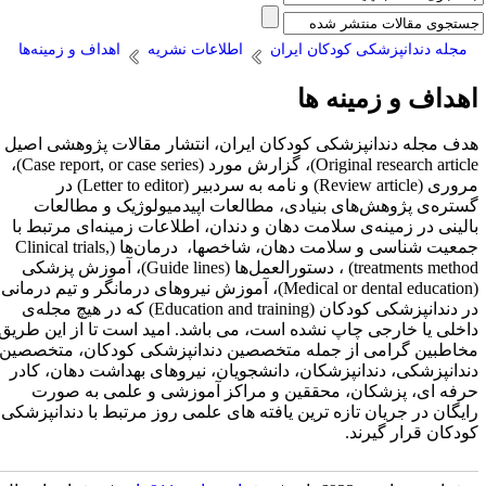
مجله دندانپزشکی کودکان ایران
اطلاعات نشریه
اهداف و زمینه‌ها
هداف و زمینه ها
دف مجله‌ دندانپزشکی کودکان ایران‌، انتشار مقالات پژوهشی اصیل (
Original research articl
)، گزارش مورد (
Case report, or case series
)،
روری (
Review article
) و نامه به سردبیر (
Letter to editor
) در
ستره‌ی پژوهش‌های بنیادی، مطالعات اپیدمیولوژیک و مطالعات
الینی در زمینه‌ی سلامت دهان و دندان، اطلاعات زمینه‌ای مرتبط با
معیت شناسی و سلامت دهان، شاخصها، درمان‌ها (
Clinical trials,
treatments metho
) ، دستورالعمل‌ها (
Guide lines
)، آموزش پزشکی
(Medical or dental education
، آموزش نیروهای درمانگر و تیم درمانی
ر دندانپزشکی کودکان (
Education and training
) که در هیچ مجله‌ی
اخلی یا خارجی چاپ نشده است، می باشد. امید است تا از این طریق
خاطبین گرامی از جمله متخصصین دندانپزشکی کودکان، متخصصین
ندانپزشکی، دندانپزشکان، دانشجویان، نیروهای بهداشت دهان، کادر
رفه ای، پزشکان، محققین و مراکز آموزشی و علمی به صورت
ایگان در جریان تازه ترین یافته های علمی روز مرتبط با دندانپزشکی
ودکان قرار گیرند.