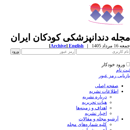
مجله دندانپزشکی کودکان ایران
جمعه 16 مرداد 1405
|
English
]
Archive
[
ورود خودکار
ثبت نام
بازیابی رمز عبور
صفحه اصلی
اطلاعات نشریه
درباره نشریه
هیات تحریریه
اهداف و زمینه‌ها
اخبار نشریه
آرشیو مجله و مقالات
کلیه شماره‌های مجله
آخرین شماره