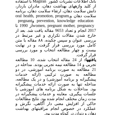
بانک اطلاعات نشریات کشور
Magiran
با استفاده
از کلید واژه­های بهداشت دهان، مادران باردار،
دانش سلامت دهان، ارتقاء سلامت دهان، برنامه
سلامت دهان و
oral health, promotion, program,
prevention, knowledge education
و
pregnant
women, pregnant mother, pregnancy
از 1990 تا
2017 انجام و تعداد 9653 مقاله یافت شد. بعد از
خارج شدن مقالات تکراری و غیر مرتبط در
بررسی عنوان و سپس چکیده، ٨٨ مقاله با متن
کامل مورد بررسی قرار گرفت، و در نهایت
بیست و چهار مطالعه انتخاب و مورد بررسی
قرار گرفت
.
یافته­ها:
از 24 مقاله انتخاب‌ شده، 10 مطالعه
تجربی و 14 مطالعه نیمه تجربی بودند. مداخله در
21 مطالعه به صورت برنامه آموزشی، در دو
مطالعه به صورت ترکیبی (ارائه خدمات
پیشگیرانه و برنامه آموزشی) و در یک مطالعه،
مداخله تنها به صورت ارائه خدمات پیشگیرانه
بود. مداخلات به شکل برنامه ‌های آموزشی با
جلسات پیگیری، معاینه و خدمات پیشگیرانه در
مدت زمان مختلف انجام شده بود. نتایج مطالعات
حاکی از افزایش معنی دار آگاهی، نگرش و
عملکرد در خصوص انجام مراقبتهای بهداشت
دهان و دندان در کوتاه مدت بود
.