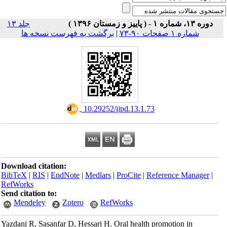
دوره ۱۳، شماره ۱ - ( پاییز و زمستان ۱۳۹۶ )
جلد ۱۳
شماره ۱ صفحات ۹۰-۷۳
|
برگشت به فهرست نسخه ها
‎ 10.29252/ijpd.13.1.73
Download citation:
BibTeX
|
RIS
|
EndNote
|
Medlars
|
ProCite
|
Reference Manager
|
RefWorks
Send citation to:
Mendeley
Zotero
RefWorks
Yazdani R, Sasanfar D, Hessari H. Oral health promotion in