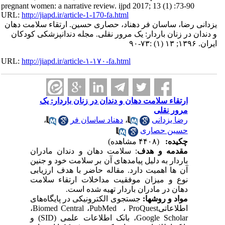
pregnant women: a narrative review. ijpd 2017; 13 (1) :73-90
URL:
http://jiapd.ir/article-1-170-fa.html
یزدانی رضا، ساسان فر دهناد، حصاری حسین. ارتقاء سلامت دهان
و دندان در زنان باردار: یک مرور نقلی. مجله دندانپزشکی کودکان
ایران. ۱۳۹۶; ۱۳ (۱) :۷۳-۹۰
URL:
http://jiapd.ir/article-۱-۱۷۰-fa.html
ارتقاء سلامت دهان و دندان در زنان باردار: یک
مرور نقلی
رضا یزدانی
،
دهناد ساسان فر
،
حسین حصاری
چکیده:
(۴۴۰۸ مشاهده)
مقدمه و هدف
: سلامت دهان و دندان مادران
باردار به دلیل پیامدهای آن بر سلامت خود و جنین
آن ها اهمیت دارد. مقاله حاضر با هدف ارزیابی
نوع و میزان موفقیت مداخلات ارتقاء سلامت
دهان در مادران باردار تهیه شده است
.
مواد و روشها:
جستجوی الکترونیکی در پایگاه‌های
اطلاعاتی
ProQuest
،
PubMed
،
Biomed Central
،
Google Scholar
، بانک اطلاعات علمی
(SID)
و