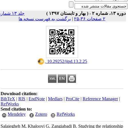
ه ۱۳، شماره ۲ - ( بهار و تابستان ۱۳۹۷
جلد ۱۳ شماره
برگشت به فهرست نسخه ها
|
۲ صفحات ۳۶-۲۵
‎ 10.29252/ijpd.13.2.25
Download citation:
BibTeX
|
RIS
|
EndNote
|
Medlars
|
ProCite
|
Reference Manager
|
RefWorks
Send citation to:
Mendeley
Zotero
RefWorks
Salajegheh M, Khalooyi G, Zangiabadi B. Studying the relationship