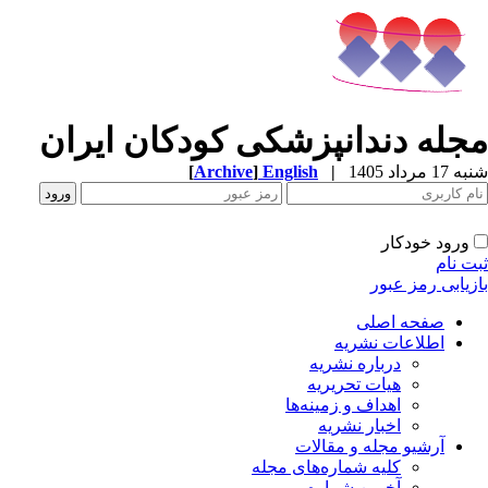
جله دندانپزشکی کودکان ایران
[
Archive
]
English
|
1 مرداد 1405
ورود خودکار
ت نام
زیابی رمز عبور
صفحه اصلی
اطلاعات نشریه
درباره نشریه
هیات تحریریه
اهداف و زمینه‌ها
اخبار نشریه
آرشیو مجله و مقالات
کلیه شماره‌های مجله
آخرین شماره