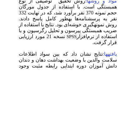
مواد و روشها:
روش تحقیق توصیفی از نوع
همبستگی است. با استفاده از جدول مورگان
حجم نمونه 370 نفر برآورد شد، که در نهایت 332
نفر به پرسشنامه‌ها بهطور کامل پاسخ دادند.
روش نمونهگیری خوشه‌ای بود. نتایج با استفاده از
ضریب همبستگی پیرسون و تحلیل رگرسیون و با
استفاده از نرم‌افزار
نسخه 21 مورد ارزیابی
SPSS
قرار گرفت.
یافتهها:
نتایج نشان داد که بین سواد اطلاعات
سلامت والدین با وضعیت بهداشت دهان و دندان
دانش آموزان دوره ابتدایی رابطه مثبت وجود
دارد. در رابطه چند متغیری، تصمیم‌گیری و رفتار،
ارزیابی، فهم و درک، دسترسی و خواندن، به
ترتیب بیشترین رابطه را با متغیر سلامت دهان و
دندان داشتند.
نتیجه گیری:
افزایش سواد سلامت والدین، رفتار
مناسب والدین را به دنبال دارد و باعث بهبود و
افزایش رفتارهای مناسب در جهت بهبود بهداشت
دهان و دندان میشود.
واژه‌های کلیدی:
کلمات کلیدی:سواد اطلاعات