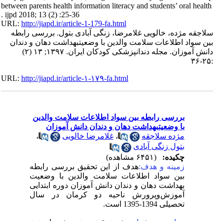
between parents health information literacy and students’ oral health
. ijpd 2018; 13 (2) :25-36
URL:
http://jiapd.ir/article-1-179-fa.html
سلاجقه مژده، خالویی غلامرضا، زنگی آبادی بتول. بررسی رابطه
بین سواد اطلاعات سلامت والدین با وضعیتبهداشت دهان و دندان
دانش آموزان. مجله دندانپزشکی کودکان ایران. ۱۳۹۷; ۱۳ (۲)
:۲۵-۳۶
URL:
http://jiapd.ir/article-۱-۱۷۹-fa.html
بررسی رابطه بین سواد اطلاعات سلامت والدین
با وضعیتبهداشت دهان و دندان دانش آموزان
،
غلامرضا خالویی
،
مژده سلاجقه
بتول زنگی آبادی
چکیده:
(۶۴۵۱ مشاهده)
زمینه و هدف:
هدف از این تحقیق بررسی رابطه
بین سواد اطلاعات سلامت والدین با وضعیت
بهداشت دهان و دندان دانش آموزان دوره ابتدایی
آموزش‌وپرورش ناحیه دو کرمان در سال
تحصیلی 1394-1395 است.