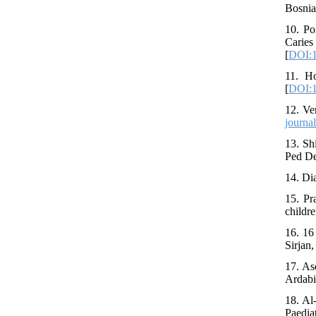
Bosnia
10. Po
Caries
[
DOI:1
11. Ho
[
DOI:1
12. Ve
journa
13. Sh
Ped De
14. Di
15. Pr
childr
16. 16
Sirjan
17. As
Ardabi
18. Al
Paedia