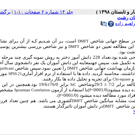
برگشت
|
جلد ۱۴ شماره ۲ صفحات ۱۰-۱
راهیم زاده
نی در سطح جهانی شاخص
است، بـر آن شـدیم کـه از آن بـرای نشا
DMFT
 این مطالعه تعیین دو شاخص
و نیز شاخص بررسی بیشترین پوسید
DMFT
مطالعه حاضر به صورت یک مطالعه مقطعی توصیفی طراحی شده بود.تعداد 228 دانش آموز دختر به روش نمونه گیری چند
تکمیل شد، سپس جهتمعاینه این دانش آموزان یک نفر دانشجوی سال آخر
 سازمان بهداشت جهانی شاخص
را تعیین نمود.سپس شاخص
gnificant
DMFT
شتند، محاسبه گردید. داده ها با استفاده از نرم افزار آماری
مورد
SPSS 21
و
برای تجزیه و تحلیل داده ها بکار رفتند.
Chi-square
7/ ± 29/3وشاخص
برابر 76/0±19/6 بود.همچنین در 
SiC
مشخص گ
)با استفاده از آزمون
0001/0>
ده دیده میشود
Spearman Correlation
P
)
).
د مورد مطالعه دیده میشود (0001/0
P
کشوری می باشد. هم چنین تعداد فرزن
DMFT
انگین شاخص
در دانش آموزان تاثیرگذار هستند.
DMFT