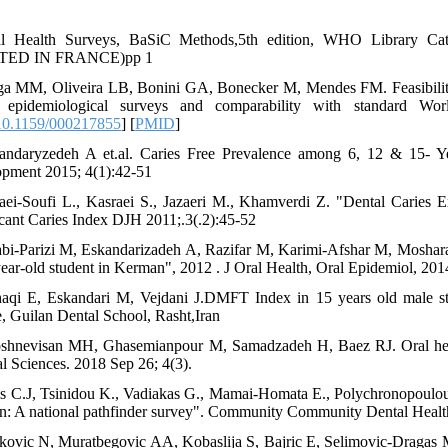
l Health Surveys, BaSiC Methods,5th edition, WHO Library Cata
TED IN FRANCE)pp 1
ga MM, Oliveira LB, Bonini GA, Bonecker M, Mendes FM. Feasibility 
n epidemiological surveys and comparability with standard Worl
0.1159/000217855
] [
PMID
]
andaryzedeh A et.al. Caries Free Prevalence among 6, 12 & 15- 
pment 2015; 4(1):42-51
aei-Soufi L., Kasraei S., Jazaeri M., Khamverdi Z. "Dental Caries
icant Caries Index DJH 2011;.3(.2):45-52
abi-Parizi M, Eskandarizadeh A, Razifar M, Karimi-Afshar M, Mosharafi
year-old student in Kerman", 2012 . J Oral Health, Oral Epidemiol, 2014
haqi E, Eskandari M, Vejdani J.DMFT Index in 15 years old male st
, Guilan Dental School, Rasht,Iran
shnevisan MH, Ghasemianpour M, Samadzadeh H, Baez RJ. Oral health
l Sciences. 2018 Sep 26; 4(3).
is C.J, Tsinidou K., Vadiakas G., Mamai-Homata E., Polychronopoulou 
en: A national pathfinder survey". Community Community Dental Healt
kovic N, Muratbegovic AA, Kobaslija S, Bajric E, Selimovic-Dragas M