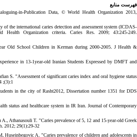
فهرست منابع
loguing-in-Publication Data, © World Health Organization 2013,
of the international caries detection and assessment system (ICDAS-
d Health Organization criteria. Caries Res. 2009; 43:245-249.
Year Old School Children in Kerman during 2000-2005. J Health &
 Experience in 13-1year-old Iranian Students Expressed by DMFT and
an S. "Assessment of significant caries index and oral hygiene status
 ;(3):1
udents in the city of Rasht2012, Dissertation number 1351 for DDS
 status and healthcare system in IR Iran. Journal of Contemporary
A., Athanasouli T. "Caries prevalence of 5, 12 and 15-year-old Greek
h. 2012; 29(1):29-32
, Huseinbegovic A. "Caries prevalence of children and adolescents in