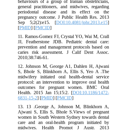
behaviours of a group of Iranian obstetricians,
general practitioners, and midwives, regarding
periodontal disease and its effect on the
pregnancy outcome. J Public Health Res. 2013
Sep 5;2(2):e15. [
DOI:10.4081/jphr.2013.e15
]
[
PMID
] [
PMCID
]
11. Ramos-Gomez FJ, Crystal YO, Wai M, Crall
JJ, Featherstone JDB. Pediatric dental care:
prevention and management protocols based on
caries risk assessment. J Calif Dent Assoc.
2010;38:746-61.
12. Johnson M, George A1, Dahlen H, Ajwani
S, Bhole S, Blinkhorn A, Ellis S, Yeo A .The
midwifery initiated oral health-dental service
protocol: an intervention to improve oral health
outcomes for pregnant women. BMC Oral
Health. 2015 Jan 15;15:2. [
DOI:10.1186/1472-
6831-15-2
] [
PMID
] [
PMCID
]
13. 13 .George A, Johnson M, Blinkhorn A,
Ajwani S, Ellis S, Bhole S.Views of pregnant
women in South Western Sydney towards dental
care and an oral-health program initiated by
midwives. Health Promot J Austr. 2013