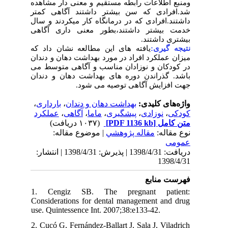
ومنبع اطلاعات رابطه مستقیم و معنی دار مشاهده
شد.افرادی که سن بیشتر داشتند آگاهی کمتر
داشتند.افرادی که در درمانگاه کار میکردند و سال
خدمت بیشتر داشتند،بطور معنی داری آگاهی
بیشتری داشتند.
نتیجه گیری:
یافته های این مطالعه نشان داد که
میزان عملکرد افراد در مورد بهداشت دهان و دندان
در کودکان و نوزادان مناسب و آگاهی متوسط می
باشد. گذراندن دوره های بهداشت دهان و دندان
جهت افزایش آگاهی توصیه می شود.
،
بارداری
،
بهداشت دهان و دندان
واژه‌های کلیدی:
عملکرد
،
آگاهی
،
ماما
،
پیشگیری
،
نوزادی
،
کودکی
(۱۰۳۷ دریافت)
[PDF 1136 kb]
متن کامل
نوع مقاله:
مقاله پژوهشي
| موضوع مقاله:
عمومى
دریافت: 1398/4/31 | پذیرش: 1398/4/31 | انتشار:
1398/4/31
فهرست منابع
1. Cengiz SB. The pregnant patient:
Considerations for dental management and drug
use. Quintessence Int. 2007;38:e133-42.
2. Cucó G, Fernández-Ballart J, Sala J, Viladrich