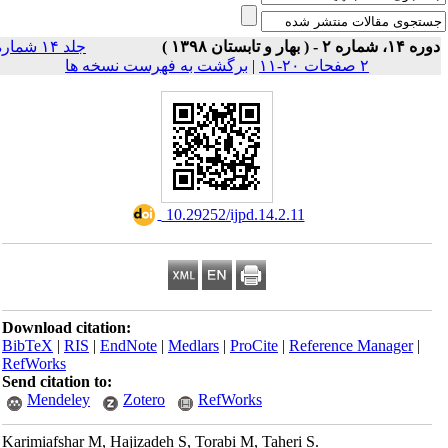
ه ۱۴، شماره ۲ - ( بهار و تابستان ۱۳۹۸
جلد ۱۴ شماره
برگشت به فهرست نسخه ها
|
۲ صفحات ۲۰-۱۱
‎ 10.29252/ijpd.14.2.11
Download citation:
BibTeX
|
RIS
|
EndNote
|
Medlars
|
ProCite
|
Reference Manager
|
RefWorks
Send citation to:
Mendeley
Zotero
RefWorks
Karimiafshar M, Hajizadeh S, Torabi M, Taheri S.