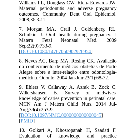
Williams PL, Douglass CW, Rich- Edwards JW.
Maternal periodontitis and adverse pregnancy
outcomes. Community Dent Oral Epidemiol.
2008;36:3-11.
7. Morgan MA, Crall J, Goldenberg RL,
Schulkin J. Oral health during pregnancy. J
Matern Fetal Neonatal Med. 2009
Sep;22(9):733-9.
[
DOI:10.1080/14767050902926954
]
8. Neves AG, Barp MA, Rosing CK. Avaliação
do conhecimento de médicos obstetras de Porto
Alegre sobre a inter-relação entre odontologia-
medicina. Odonto. 2004 Jan-Jun;23(1):68-72.
9. Ehlers V, Callaway A, Azrak B, Zock C,
Willershausen B. Survey of midwives'
knowledge of caries prevention in perinatal care.
MCN Am J Matern Child Nurs. 2014 Jul-
Aug;39(4):253-9.
[
DOI:10.1097/NMC.0000000000000045
]
[
PMID
]
10. Golkari A, Khosropanah H, Saadati F.
Evaluation of knowledge and practice