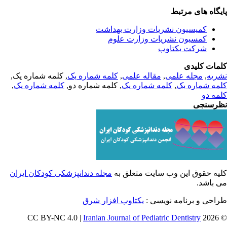
یگاه های مرتبط
کمیسیون نشریات وزارت بهداشت
کمسیون نشریات وزارت علوم
شرکت یکتاوب
مات کلیدی
, کلمه شماره یک,
کلمه شماره یک
,
مقاله علمی
,
مجله علمی
,
ریه
,
کلمه شماره یک
, کلمه شماره دو,
کلمه شماره یک
,
مه شماره یک
مه دو
رسنجی
یه حقوق این وب سایت متعلق به
مجله دندانپزشکی کودکان ایران
ی باشد
طراحی و برنامه نویسی
یکتاوب افزار شرق
Iranian Journal of Pediatric Dentistry
© 202