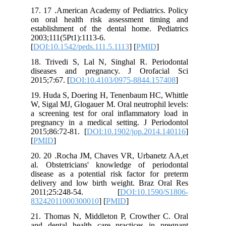
17. 17 .American Academy of Pediatrics. Policy
on oral health risk assessment timing and
establishment of the dental home. Pediatrics
2003;111(5Pt1):1113-6.
[
DOI:10.1542/peds.111.5.1113
] [
PMID
]
18. Trivedi S, Lal N, Singhal R. Periodontal
diseases and pregnancy. J Orofacial Sci
2015;7:67. [
DOI:10.4103/0975-8844.157408
]
19. Huda S, Doering H, Tenenbaum HC, Whittle
W, Sigal MJ, Glogauer M. Oral neutrophil levels:
a screening test for oral inflammatory load in
pregnancy in a medical setting. J Periodontol
2015;86:72-81. [
DOI:10.1902/jop.2014.140116
]
[
PMID
]
20. 20 .Rocha JM, Chaves VR, Urbanetz AA,et
al. Obstetricians' knowledge of periodontal
disease as a potential risk factor for preterm
delivery and low birth weight. Braz Oral Res
2011;25:248-54. [
DOI:10.1590/S1806-
83242011000300010
] [
PMID
]
21. Thomas N, Middleton P, Crowther C. Oral
and dental health care practices in pregnant