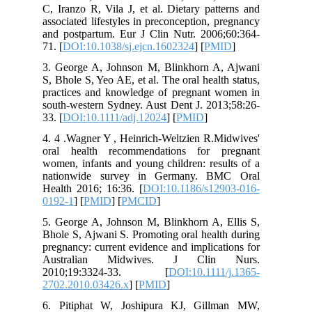
C, Iranzo R, Vila J, et al. Dietary patterns and
associated lifestyles in preconception, pregnancy
and postpartum. Eur J Clin Nutr. 2006;60:364-
71. [
DOI:10.1038/sj.ejcn.1602324
] [
PMID
]
3. George A, Johnson M, Blinkhorn A, Ajwani
S, Bhole S, Yeo AE, et al. The oral health status,
practices and knowledge of pregnant women in
south-western Sydney. Aust Dent J. 2013;58:26-
33. [
DOI:10.1111/adj.12024
] [
PMID
]
4. 4 .Wagner Y , Heinrich-Weltzien R.Midwives'
oral health recommendations for pregnant
women, infants and young children: results of a
nationwide survey in Germany. BMC Oral
Health 2016; 16:36. [
DOI:10.1186/s12903-016-
0192-1
] [
PMID
] [
PMCID
]
5. George A, Johnson M, Blinkhorn A, Ellis S,
Bhole S, Ajwani S. Promoting oral health during
pregnancy: current evidence and implications for
Australian Midwives. J Clin Nurs.
2010;19:3324-33. [
DOI:10.1111/j.1365-
2702.2010.03426.x
] [
PMID
]
6. Pitiphat W, Joshipura KJ, Gillman MW,