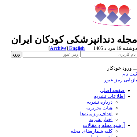
جله دندانپزشکی کودکان ایران
[
Archive
]
English
|
ه 19 مرداد 1405
ورود خودکار
ت نام
زیابی رمز عبور
صفحه اصلی
اطلاعات نشریه
درباره نشریه
هیات تحریریه
اهداف و زمینه‌ها
اخبار نشریه
آرشیو مجله و مقالات
کلیه شماره‌های مجله
آخرین شماره