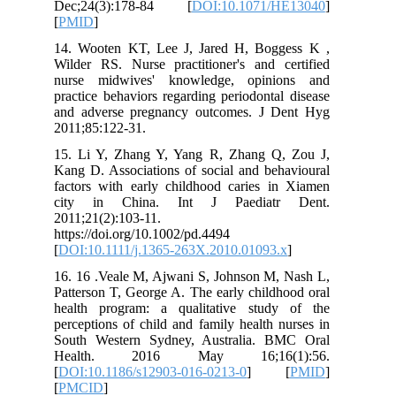
Dec;24(3):178-84 [
DOI:10.1071/HE13040
]
[
PMID
]
14. Wooten KT, Lee J, Jared H, Boggess K ,
Wilder RS. Nurse practitioner's and certified
nurse midwives' knowledge, opinions and
practice behaviors regarding periodontal disease
and adverse pregnancy outcomes. J Dent Hyg
2011;85:122-31.
15. Li Y, Zhang Y, Yang R, Zhang Q, Zou J,
Kang D. Associations of social and behavioural
factors with early childhood caries in Xiamen
city in China. Int J Paediatr Dent.
2011;21(2):103-11.
https://doi.org/10.1002/pd.4494
[
DOI:10.1111/j.1365-263X.2010.01093.x
]
16. 16 .Veale M, Ajwani S, Johnson M, Nash L,
Patterson T, George A. The early childhood oral
health program: a qualitative study of the
perceptions of child and family health nurses in
South Western Sydney, Australia. BMC Oral
Health. 2016 May 16;16(1):56.
[
DOI:10.1186/s12903-016-0213-0
] [
PMID
]
[
PMCID
]