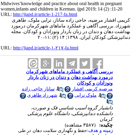
Midwives’knowledge and practice about oral health in pregnant
women,infants and children in Kerman. ijpd 2019; 14 (2) :11-20
URL:
http://jiapd.ir/article-1-217-fa.html
کریمی افشار مرضیه، حاجی زاده ساناز، ترابی ملوک، طاهری
شهرزاد. بررسی آگاهی و عملکرد ماماهای شهرکرمان درمورد
بهداشت دهان و دندان در زنان باردار ونوزادان و کودکان. مجله
دندانپزشکی کودکان ایران. ۱۳۹۸; ۱۴ (۲) :۱۱-۲۰
URL:
http://jiapd.ir/article-۱-۲۱۷-fa.html
بررسی آگاهی و عملکرد ماماهای شهرکرمان
درمورد بهداشت دهان و دندان در زنان باردار
ونوزادان و کودکان
ساناز حاجی زاده
،
مرضیه کریمی افشار
شهرزاد طاهری
،
ملوک ترابی
،
دانشیار گروه آسیب شناسی فک و صورت،
دانشکده دندانپزشکی، دانشگاه علوم پزشکی
کرمان
چکیده:
(۳۵۸۷ مشاهده)
زمینه و هدف:
حفظ و نگهداری سلامت دهان در طی