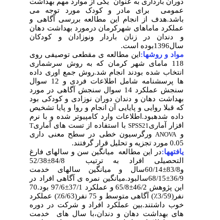
دوران بارداری به عنوان یکی از موارد مهم بهداشت
عمومی برای مادر و کودک مورد توجه می
باشد.هدف از انجام این مطالعه بررسی آگاهی و
عملکرد ماماهای شهرکرمان درمورد بهداشت دهان
و دندان در زنان باردار ونوزادان و کودکان
سال1396بوده است.
مواد و روشها:
این مطالعه ی مقطعی توصیفی روی
118 مامای شهر کرمان که به روش سرشماری
انتخاب شده بودند انجام شد.روش جمع اوری داده
ها پرسشنامه شامل اطلاعات فردی و 12 سوال
سنجش عملکرد 14 سوال سنجش آگاهی در مورد
بهداشت دهان و دندان دوران نوزادی و کودکی بود
که قبلا روایی و پایایی آن انجام و روا و پایا تشخیص
داده شدهبود.اطلاعات وارد کامپیوتر شده و با نرم
افزار آماری
با استفاده از تست های آماری
T
SPSS21
و
ورگرسیون خطی در سطح معنی داری
ANOVA
0.05 مورد تجزیه و تحلیل قرار گرفتند.
یافتهها:
در این مطالعه میانگین سن و سالهای فارغ
التحصیلی افراد به ترتیب 84/8±52/38
و83/8±60/14سال و میانگین سالهای خدمت
36/9±68/15سالبود.میانگین نمره ی آگاهی افراد در
این پژوهش 46/2±65/8 و عملکرد 37/1±97/6 بود.70
نفر(3/59٪) آگاهی متوسط و 75 نفر(6/63٪) عملکرد
خوب داشتند.بین عملکرد افراد و شرکت در دوره
های بهداشت دهان و دندان،با سال های خدمت