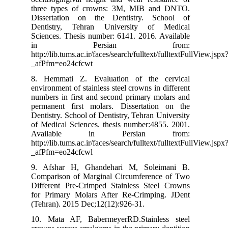
three types of crowns: 3M, MIB and DNTO.
Dissertation on the Dentistry. School of
Dentistry, Tehran University of Medical
Sciences. Thesis number: 6141. 2016. Available
in Persian from:
http://lib.tums.ac.ir/faces/search/fulltext/fulltextFullView.js
_afPfm=eo24cfcwt
8. Hemmati Z. Evaluation of the cervical
environment of stainless steel crowns in different
numbers in first and second primary molars and
permanent first molars. Dissertation on the
Dentistry. School of Dentistry, Tehran University
of Medical Sciences. thesis number:4855. 2001.
Available in Persian from:
http://lib.tums.ac.ir/faces/search/fulltext/fulltextFullView.js
_afPfm=eo24cfcwl
9. Afshar H, Ghandehari M, Soleimani B.
Comparison of Marginal Circumference of Two
Different Pre-Crimped Stainless Steel Crowns
for Primary Molars After Re-Crimping. JDent
(Tehran). 2015 Dec;12(12):926-31.
10. Mata AF, BabermeyerRD.Stainless steel