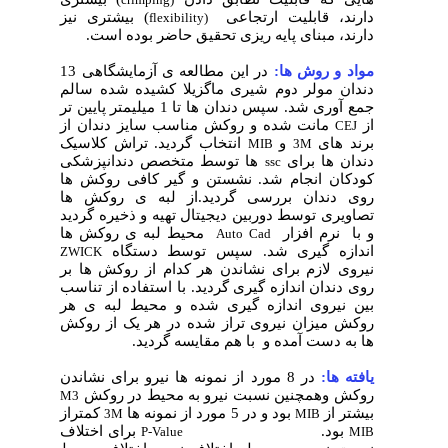
دارند، قابلیت ارتجاعی
) بیشتری نیز
flexibility)
دارند، مبنای پایه ریزی تحقیق حاضر بوده است.
مواد و روش ها:
در این مطالعه ی آزمایشگاهی 13
دندان مولر دوم شیری ماگزیلا کشیده شده سالم
جمع آوری شد. سپس دندان ها تا 1 میلیمتر پایین تر
از
مانت شده و روکش مناسب سایز دندان از
CEJ
برند های
و
انتخاب گردید. تراش کلاسیک
MIB
3M
دندان ها برای
ها توسط متخصص دندانپزشکی
ssc
کودکان انجام شد. نشستن و گیر کافی روکش ها
روی دندان بررسی گردید.از لبه ی روکش ها
تصاویری توسط دوربین دیجیتال تهیه و ذخیره گردید
و با نرم افزار
محیط لبه ی روکش ها
Auto Cad
اندازه گیری شد. سپس توسط دستگاه
ZWICK
نیروی لازم برای نشاندن هر کدام از روکش ها بر
روی دندان اندازه گیری گردید. با استفاده از تناسب
بین نیروی اندازه گیری شده و محیط لبه ی هر
روکش میزان نیروی تراز شده در هر یک از روکش
ها به دست آمده و با هم مقایسه گردید.
یافته ها:
در 8 مورد از نمونه ها نیرو برای نشاندن
روکش وهمچنین نسبت نیرو به محیط در روکش
M3
بیشتر از
بود و در 5 مورد از نمونه ها
کمتراز
3M
MIB
بود.
برای اختلاف
P-Value
MIB