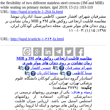
the flexibility of two different stainless steel crowns (3M and MIB)
while seating on primary molars. ijpd 2019; 15 (1) :103-110
URL:
http://jiapd.ir/article-1-264-fa.html
مشرفیان شهرام، افشار حسین، کاظمی سینا، اباذریان نیوشا.
مقایسه قابلیت ارتجاعی روکش های ۳M و MIB زمان نشاندن بر
روی دندان های مولر شیری. مجله دندانپزشکی کودکان ایران.
۱۳۹۸; ۱۵ (۱) :۱۰۳-۱۱۰
URL:
http://jiapd.ir/article-۱-۲۶۴-fa.html
مقایسه قابلیت ارتجاعی روکش های 3M و MIB
زمان نشاندن بر روی دندان های مولر شیری
شهرام مشرفیان
،
حسین افشار
،
سینا کاظمی
،
نیوشا اباذریان
استادیار گروه دندانپزشکی کودکان دانشگاه علوم
پزشکی تهران، تهران، ایران
چکیده:
(۳۷۷۹ مشاهده)
زمینه و هدف:
یکی از مهمترین روشهای ترمیمی در
دندانپزشکی کودکان، استفاده از روکشهای
استنلس استیل می باشد. ارزیابی میزان قابلیت
ارتجاعی روکش های موجود و اینکه آیا لزوما روکش
هایی که قابلیت تطابق دادن
) بیشتری
crimping)