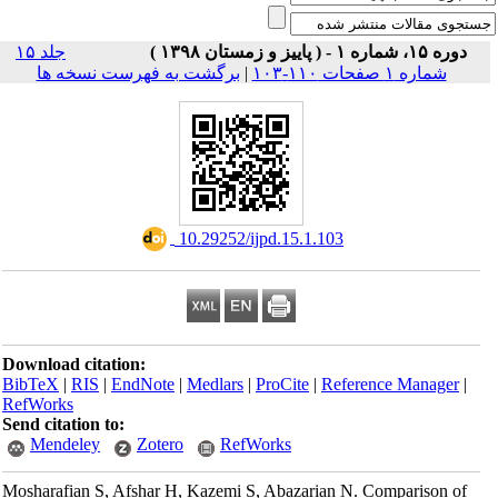
دوره ۱۵، شماره ۱ - ( پاییز و زمستان ۱۳۹۸ )
جلد ۱۵
شماره ۱ صفحات ۱۱۰-۱۰۳
|
برگشت به فهرست نسخه ها
‎ 10.29252/ijpd.15.1.103
Download citation:
BibTeX
|
RIS
|
EndNote
|
Medlars
|
ProCite
|
Reference Manager
|
RefWorks
Send citation to:
Mendeley
Zotero
RefWorks
Mosharafian S, Afshar H, Kazemi S, Abazarian N. Comparison of