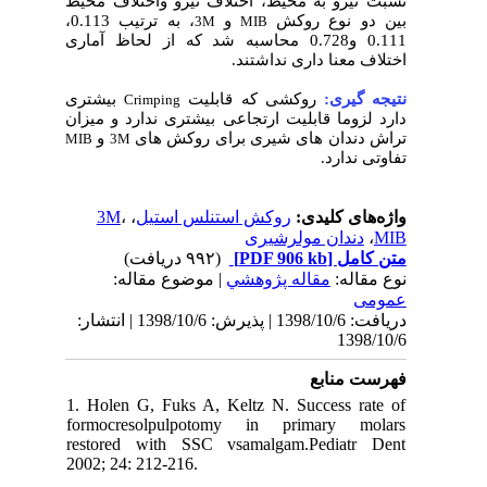
نسبت نیرو به محیط، اختلاف نیرو واختلاف محیط
بین دو نوع روکش
و
، به ترتیب 0.113،
3M
MIB
0.111 و0.728 محاسبه شد که از لحاظ آماری
اختلاف معنا داری نداشتند.
نتیجه گیری:
روکشی که قابلیت
بیشتری
Crimping
دارد لزوما قابلیت ارتجاعی بیشتری ندارد و میزان
تراش دندان های شیری برای روکش های
و
MIB
3M
تفاوتی ندارد.
واژه‌های کلیدی:
روکش استنلس استیل
،
،
3M
MIB
،
دندان مولرشیری
متن کامل
[PDF 906 kb]
(۹۹۲ دریافت)
نوع مقاله:
مقاله پژوهشي
| موضوع مقاله:
عمومى
دریافت: 1398/10/6 | پذیرش: 1398/10/6 | انتشار:
1398/10/6
فهرست منابع
1. Holen G, Fuks A, Keltz N. Success rate of
formocresolpulpotomy in primary molars
restored with SSC vsamalgam.Pediatr Dent
2002; 24: 212-216.