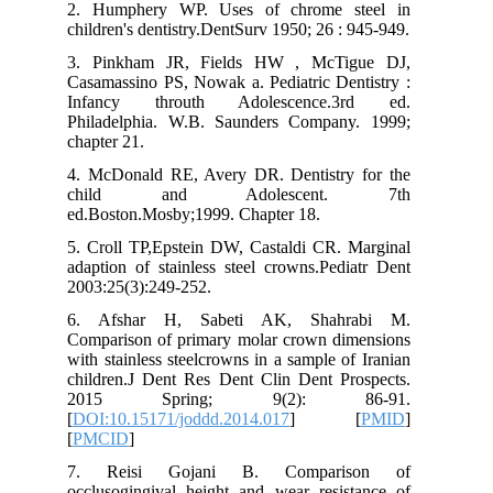
2. Humphery WP. Uses of chrome steel in
children's dentistry.DentSurv 1950; 26 : 945-949.
3. Pinkham JR, Fields HW , McTigue DJ,
Casamassino PS, Nowak a. Pediatric Dentistry :
Infancy throuth Adolescence.3rd ed.
Philadelphia. W.B. Saunders Company. 1999;
chapter 21.
4. McDonald RE, Avery DR. Dentistry for the
child and Adolescent. 7th
ed.Boston.Mosby;1999. Chapter 18.
5. Croll TP,Epstein DW, Castaldi CR. Marginal
adaption of stainless steel crowns.Pediatr Dent
2003:25(3):249-252.
6. Afshar H, Sabeti AK, Shahrabi M.
Comparison of primary molar crown dimensions
with stainless steelcrowns in a sample of Iranian
children.J Dent Res Dent Clin Dent Prospects.
2015 Spring; 9(2): 86-91.
[
DOI:10.15171/joddd.2014.017
] [
PMID
]
[
PMCID
]
7. Reisi Gojani B. Comparison of
occlusogingival height and wear resistance of