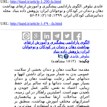
URL:
http://jiapd.ir/article-1-290-fa.html
عابدی نیلوفر. الگوی پارادایمی پیشگیری و آموزش ارتقای بهداشت
دهان و دندان در کودکان و نوجوانان ایران: پژوهش داده بنیاد. مجله
دندانپزشکی کودکان ایران. ۱۳۹۹; ۱۵ (۲) :۴۶-۵۶
URL:
http://jiapd.ir/article-۱-۲۹۰-fa.html
الگوی پارادایمی پیشگیری و آموزش ارتقای
بهداشت دهان و دندان در کودکان و نوجوانان
ایران: پژوهش داده بنیاد
نیلوفر عابدی
چکیده:
(۱۸۱۲ مشاهده)
مقدمه: سلامت دهان و دندان بخشی از سلامت
عمومی بدن به شمار میرود برای داشتن لثهها و
دندانهای سالم رعایت بهداشت دهان و دندان
بسیار مهم است دندانها و لثه سالم برای حفظ
زیبایی، اعتماد به نفس، تکلم، عمل جویدن و
بلعیدن مهم است. اصلیترین راهکار در این زمینه،
اجرای مداخلات ارتقا سلامت و پیادهسازی
استراژیهای مختلف آموزش بهداشت، منطبق بر
شیوههای جدید یادگیری و استفاده از موثرترین و