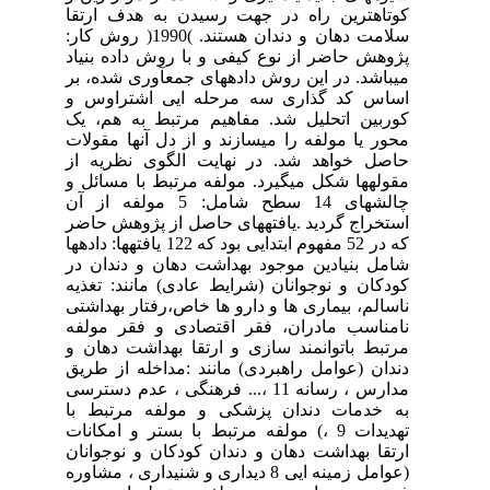
کوتاهترین راه در جهت رسیدن به هدف ارتقا
سلامت دهان و دندان هستند. )1990( روش کار:
پژوهش حاضر از نوع کیفی و با روش داده بنیاد
میباشد. در این روش دادههای جمعآوری شده، بر
اساس کد گذاری سه مرحله ایی اشتراوس و
کوربین اتحلیل شد. مفاهیم مرتبط به هم، یک
محور یا مولفه را میسازند و از دل آنها مقولات
حاصل خواهد شد. در نهایت الگوی نظریه از
مقولهها شکل میگیرد. مولفه مرتبط با مسائل و
چالشهای 14 سطح شامل: 5 مولفه از آن
استخراج گردید .یافتههای حاصل از پژوهش حاضر
که در 52 مفهوم ابتدایی بود که 122 یافتهها: دادهها
شامل بنیادین موجود بهداشت دهان و دندان در
کودکان و نوجوانان (شرایط عادی) مانند: تغذیه
ناسالم، بیماری ها و دارو ها خاص،رفتار بهداشتی
نامناسب مادران، فقر اقتصادی و فقر مولفه
مرتبط باتوانمند سازی و ارتقا بهداشت دهان و
دندان (عوامل راهبردی) مانند :مداخله از طریق
مدارس ، رسانه 11 ،... فرهنگی ، عدم دسترسی
به خدمات دندان پزشکی و مولفه مرتبط با
تهدیدات 9 ،) مولفه مرتبط با بستر و امکانات
ارتقا بهداشت دهان و دندان کودکان و نوجوانان
(عوامل زمینه ایی 8 دیداری و شنیداری ، مشاوره