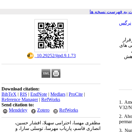
 به فهرست نسخه ها
نرگس
قرار
و شیار نزدیک به 80٪ تا90٪ تمام پوسیدگی های
‎ 10.29252/ijpd.9.1.73
کسال 86٪ و پس از 4 سال 58٪ باعث کاهش
Download citation:
BibTeX
|
RIS
|
EndNote
|
Medlars
|
ProCite
|
Reference Manager
|
RefWorks
1. Ame
Send citation to:
V32/No
Mendeley
Zotero
RefWorks
2. Aho
perman
مظفری مهسا، احترامی سهیلا، افشار حسین،
انصاری قاسم، پاریاب مهرسا، توسلی سارا، و
3. Nun