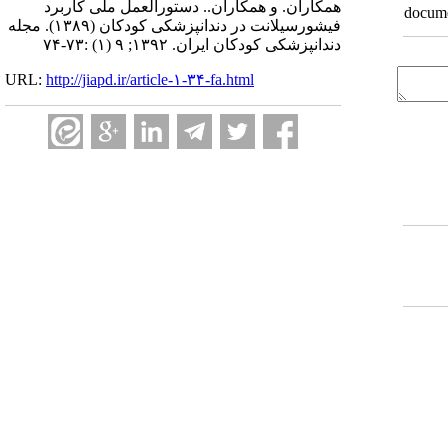
همکاران. و همکاران.. دستورالعمل ملی کاربرد
documen
فیشورسیلانت در دندانپزشکی کودکان (۱۳۸۹). مجله
دندانپزشکی کودکان ایران. ۱۳۹۲; ۹ (۱) :۷۳-۷۴
URL:
http://jiapd.ir/article-۱-۳۴-fa.html