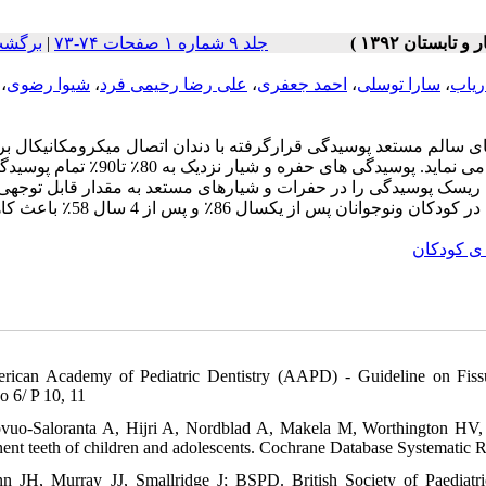
جلد ۹ شماره ۱ صفحات ۷۴-۷۳
|
برگشت
ریاب
،
سارا توسلی
،
احمد جعفری
،
علی رضا رحیمی فرد
،
شیوا رضوی
،
ی سالم مستعد پوسیدگی قرارگرفته با دندان اتصال میکرومکانیکال بر
میکند واز دسترسی باکتریهای پوسیدگی‌زا به منبع غذایی‌شان جلوگیری می نماید. پوسیدگی های حفره 
 شوند. سیلانتها ریسک پوسیدگی را در حفرات و شیارهای مستعد به مقدار قابل توجهی
کاهش می دهند. نشان داده شده که قراردادن سیلانتهای رزینی مناسب در کودکان ونوجوانان پس از ی
 ی کودکان
rican Academy of Pediatric Dentistry (AAPD) - Guideline on Fissu
 6/ P 10, 11
vuo-Saloranta A, Hijri A, Nordblad A, Makela M, Worthington HV, Ma
ent teeth of children and adolescents. Cochrane Database Systemati
n JH, Murray JJ, Smallridge J; BSPD. British Society of Paediatric