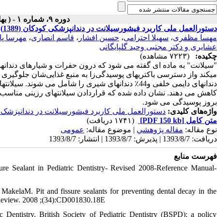
دوره ۹، شماره ۱ - ( بهار و تابستان ۱۳۹۲ )
دستورالعمل ملی کاربرد فیشورسیلانت در دندانپزشکی کودکان (1389)
مهسا مظفری
،
سهیلا احترامی
،
حسین افشار
،
قاسم انصاری
،
مهرسا پا
عشایری و دکتر مجتبی وحید گلپایگانی
چکیده:
(۷۲۲۳ مشاهده)
"سیلانت" به ماده ای گفته می شود که درون حفرات و شیارهای دندانها
دندانهای دایمی خلفی و44٪ دندانهای شیری را شامل می
بروز پوسیدگی می شود.
واژه‌های کلیدی:
دستورالعمل ملی کاربرد فیشورسیلانت در دندانپزشک
متن کامل
[PDF 150 kb]
(۱۷۴۱ دریافت)
نوع مقاله:
مقاله پژوهشي
| موضوع مقاله:
عمومى
دریافت: 1393/8/7 | پذیرش: 1393/8/7 | انتشار: 1393/8/7
فهرست منابع
re Sealant in Pediatric Dentistry- Revised 2008-Reference Manual-
kelaM. Pit and fissure sealants for preventing dental decay in the
c Review. 2008 ;(34):CD001830.18E
 Dentistry. British Society of Pediatric Dentistry (BSPD): a policy