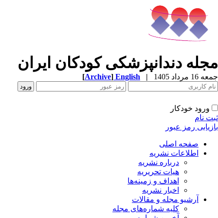
مجله دندانپزشکی کودکان ایران
جمعه 16 مرداد 1405
|
English
]
Archive
[
ورود خودکار
ثبت نام
بازیابی رمز عبور
صفحه اصلی
اطلاعات نشریه
درباره نشریه
هیات تحریریه
اهداف و زمینه‌ها
اخبار نشریه
آرشیو مجله و مقالات
کلیه شماره‌های مجله
آخرین شماره