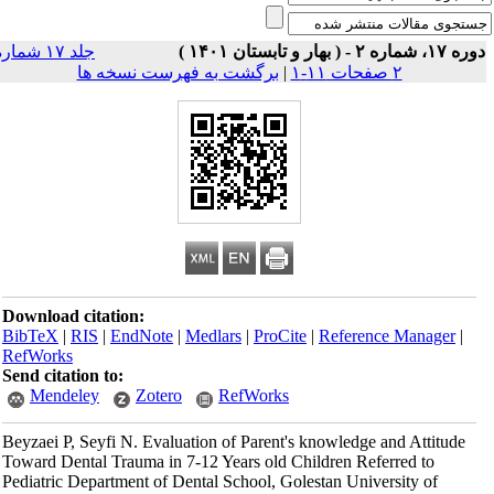
۱۷، شماره ۲ - ( بهار و تابستان ۱۴۰۱ )
جلد ۱۷ شماره
۲ صفحات ۱۱-۱
|
برگشت به فهرست نسخه ها
Download citation:
BibTeX
|
RIS
|
EndNote
|
Medlars
|
ProCite
|
Reference Manager
|
RefWorks
Send citation to:
Mendeley
Zotero
RefWorks
Beyzaei P, Seyfi N. Evaluation of Parent's knowledge and Attitude
Toward Dental Trauma in 7-12 Years old Children Referred to
Pediatric Department of Dental School, Golestan University of