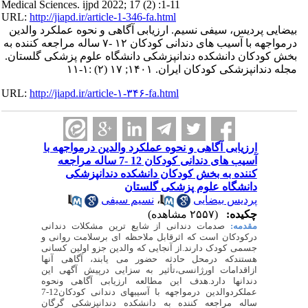
Medical Sciences. ijpd 2022; 17 (2) :1-11
URL:
http://jiapd.ir/article-1-346-fa.html
بیضایی پردیس، سیفی نسیم. ارزیابی آگاهی و نحوه عملکرد والدین
درمواجهه با آسیب های دندانی کودکان ۱۲ -۷ ساله مراجعه کننده به
بخش کودکان دانشکده دندانپزشکی دانشگاه علوم پزشکی گلستان.
مجله دندانپزشکی کودکان ایران. ۱۴۰۱; ۱۷ (۲) :۱-۱۱
URL:
http://jiapd.ir/article-۱-۳۴۶-fa.html
ارزیابی آگاهی و نحوه عملکرد والدین درمواجهه با
آسیب های دندانی کودکان 12 -7 ساله مراجعه
کننده به بخش کودکان دانشکده دندانپزشکی
دانشگاه علوم پزشکی گلستان
پردیس بیضایی
،
نسیم سیفی
چکیده:
(۲۵۵۷ مشاهده)
مقدمه:
صدمات دندانی از شایع ترین مشکلات دندانی
درکودکان است که اثرقابل ملاحظه ای برسلامت روانی و
جسمی کودک دارند.از آنجایی که والدین جزو اولین کسانی
هستندکه درمحل حادثه حضور می یابند، آگاهی آنها
ازاقدامات اورژانسی،تأثیر به سزایی درپیش آگهی این
دندانها دارد.هدف این مطالعه ارزیابی آگاهی ونحوه
عملکردوالدین درمواجهه با آسیبهای دندانی کودکان12-7
ساله مراجعه کننده به دانشکده دندانپزشکی گرگان