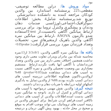
بود.
مواد وروش ها:
دراین مطالعه توصیفی-
مقطعی،225 پرسشنامه استاندارد بین والدین
کودکان مراجعه کننده به دانشکده دندانپزشکی
توزیع شد.پرسشنامه شامل4 بخش: اطلاعات
دموگرافیک،اجتماعی،اورژانسی صدمات دهان
ودندان و پیشگیری وکنترل تروما بود. برای بررسی
ارتباط میانگین آگاهی باجنسیت،از
T-test
استفاده
شدو باآزمون
ANOVA
،ارتباط بین میانگین نمره
آگاهی والدین باهریک ازمتغیرهای سن، تحصیلات
وتعداد فرزندان مورد بررسی قرارگرفت
.(
<0.05
pvalue
)
یافته ها:
میانگین نمره آگاهی والدین، 9/1±3/3 از13نمره
محاسبه شدکه بین مادران وپدران تفاوت معنی داری وجود
نداشت.همچنین اختلاف معنی داری بین سن والدین وتعداد
فرزندانشان با آگاهی آنها یافت نگردید.ارتباط مستقیم
معناداری بین وضعیت تحصیلی والدین و نمره آگاهی نسبت
به آسیب های دندانی مشاهده شد(
pvalue=0.05
). 48%
ازوالدین،تاکنون هیچگونه اطلاعاتی درزمینه آسیب های
دندانی کسب نکرده بودند،88% از والدین،تمایل به یادگیری
کمکهای اولیه دررابطه با ضربات دهان و دندان داشتند.
نتیجه گیری:
والدین نقش مهمی درمواجهه با آسیب های
دندانی کودکان و کنترل آن دارند. باتوجه به میانگین نمره
آگاهی بدست آمده،اطلاعات والدین از آسیب های دندانی
ناکافی است.فراهم کردن شرایط برای آموزش والدین در
زمینه آسیب های تروماتیک، می تواند موجب اقدام به موقع
و صحیح در محل حادثه ، بهبود پیش آگهی درمان و درنتیجه