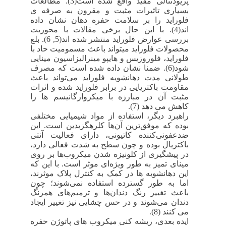
پریودنتالی مفید واقع شده است(3). مطالعات
بسیاری تاثیرات مثبت و مقرون به صرفه ی
فلوراید را بر سلامت حفره دهان نشان داده
اند(4). با این حال برخی مقالات با محوریت
بررسی عوارض فلوراید منتشر شده اند(5, 6). بلع
محصولات فلوراید میتواند باعث مسمومیت حاد با
فلوراید، فلوروزیس و هایپو مینرالیزاسیون مینایی
شود(6). ضمنا نشان داده شده است که مصرف
طولانی مدت دهانشویه‌ فلوراید می‌تواند باعث
مقاومت باکتریایی در برابر فلوراید شده و اثرات
مثبت آن در مبارزه با میکروارگانیسم ها را
کاهش می دهد (7
(
.
راهبرد دیگر، استفاده از مواد شیمیایی مختلفی
بوده که موفق‌ترین آن‌ها کلرهگزیدین است. این
ضدعفونی‌کننده‌ کاتیونی، دارای فعالیت آنتی
باکتریال بوده و چون سطح به ‌شدت فعالی دارد،
در پیشگیری از کلونیزه‌ شدن میکروب‌ها بر روی
مینای تمیز به طور ویژه‌ای موثر است. با این که
این دهانشویه ‌ها در کمک به کنترل پلاک موثرند،
اما به طور گسترده استفاده نمی‌شوند؛ چون
باعث تغییر رنگ دندان‌ها و ترمیم‌های همرنگ
دندان می‌شوند و در حس چشایی نیز تغییر ایجاد
می کنند (8).
ایده بعدی، ریشه کنی میکروب های پاتوژن حفره