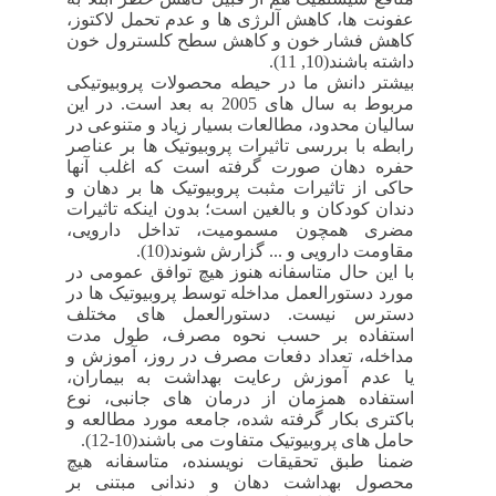
عفونت ها، کاهش آلرژی ها و عدم تحمل لاکتوز،
کاهش فشار خون و کاهش سطح کلسترول خون
داشته باشند(10, 11).
بیشتر دانش ما در حیطه محصولات پروبیوتیکی
مربوط به سال های 2005 به بعد است. در این
سالیان محدود، مطالعات بسیار زیاد و متنوعی در
رابطه با بررسی تاثیرات پروبیوتیک ها بر عناصر
حفره دهان صورت گرفته است که اغلب آنها
حاکی از تاثیرات مثبت پروبیوتیک ها بر دهان و
دندان کودکان و بالغین است؛ بدون اینکه تاثیرات
مضری همچون مسمومیت، تداخل دارویی،
مقاومت دارویی و ... گزارش شوند(10).
با این حال متاسفانه هنوز هیچ توافق عمومی در
مورد دستورالعمل مداخله توسط پروبیوتیک ها در
دسترس نیست. دستورالعمل های مختلف
استفاده بر حسب نحوه مصرف، طول مدت
مداخله، تعداد دفعات مصرف در روز، آموزش و
یا عدم آموزش رعایت بهداشت به بیماران،
استفاده همزمان از درمان های جانبی، نوع
باکتری بکار گرفته شده، جامعه مورد مطالعه و
حامل های پروبیوتیک متفاوت می باشند(10-12).
ضمنا طبق تحقیقات نویسنده، متاسفانه هیچ
محصول بهداشت دهان و دندانی مبتنی بر