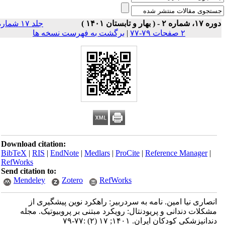
۱۷، شماره ۲ - ( بهار و تابستان ۱۴۰۱ )
جلد ۱۷ شماره
۲ صفحات ۷۹-۷۷
|
برگشت به فهرست نسخه ها
Download citation:
BibTeX
|
RIS
|
EndNote
|
Medlars
|
ProCite
|
Reference Manager
|
RefWorks
Send citation to:
Mendeley
Zotero
RefWorks
انصاری نیا امین. نامه به سردربیر: راهکرد نوین پیشگیری از
مشکلات دندانی و پریودنتال: رویکرد مبتنی بر پروبیوتیک. مجله
دندانپزشکی کودکان ایران. ۱۴۰۱; ۱۷ (۲) :۷۷-۷۹