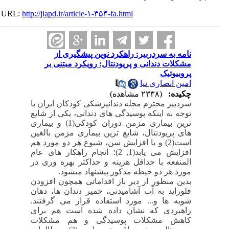
URL:
http://jiapd.ir/article-۱-۳۵۴-fa.html
نامه به سردربیر: راهکرد نوین پیشگیری از
مشکلات دندانی و پریودنتال: رویکرد مبتنی بر
پروبیوتیک
امین انصاری نیا
چکیده:
(۲۳۳۸ مشاهده)
سردبیر محترم مجله دندانپزشکی کودکان ایران با
توجه به اینکه پوسیدگی های دندانی، یکی از شایع
ترین بیماری مزمن دوران کودکی(1) و بیماری
های پریودنتال، شایع ترین بیماری مزمن بالغین
است(2) و با افزایش سن، شیوع هر دو مورد هم
افزایش می یابد(1, 2)؛ انجام راهکار های عام
المنفعه با حداقل هزینه و حداکثر بهره وری در
مورد هر دو حیطه مذکور پیشنهاد میشود
.
بدین منظور از دیر باز اقداماتی همچون افزودن
فلوراید به آب آشامیدنی، خمیر دندان ها، دهان
شویه ها و... مورد استفاده قرار می گرفتند.
راهبردی که نشان داده شده است هم برای
کاهش مشکلات پوسیدگی و هم مشکلات