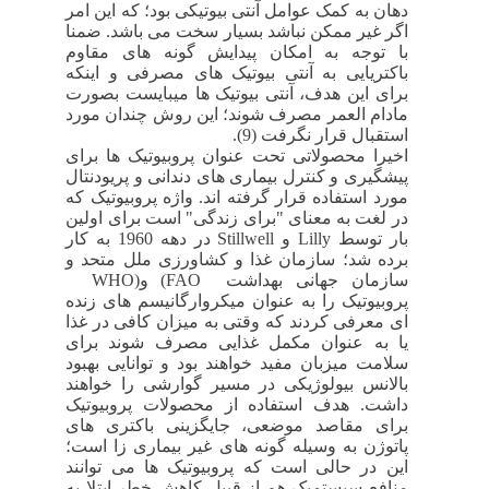
دهان به کمک عوامل آنتی بیوتیکی بود؛ که این امر
اگر غیر ممکن نباشد بسیار سخت می باشد. ضمنا
با توجه به امکان پیدایش گونه های مقاوم
باکتریایی به آنتی بیوتیک های مصرفی و اینکه
برای این هدف، آنتی بیوتیک ها میبایست بصورت
مادام العمر مصرف شوند؛ این روش چندان مورد
استقبال قرار نگرفت (9).
اخیرا محصولاتی تحت عنوان پروبیوتیک ها برای
پیشگیری و کنترل بیماری های دندانی و پریودنتال
مورد استفاده قرار گرفته اند. واژه پروبیوتیک که
در لغت به معنای "برای زندگی" است برای اولین
بار توسط
Lilly
و
Stillwell
در دهه 1960 به کار
برده شد؛ سازمان غذا و کشاورزی ملل متحد و
سازمان جهانی بهداشت
(FAO
و
WHO)
پروبیوتیک را به عنوان میکروارگانیسم های زنده
ای معرفی کردند که وقتی به میزان کافی در غذا
یا به عنوان مکمل غذایی مصرف شوند برای
سلامت میزبان مفید خواهند بود و توانایی بهبود
بالانس بیولوژیکی در مسیر گوارشی را خواهند
داشت. هدف استفاده از محصولات پروبیوتیک
برای مقاصد موضعی، جایگزینی باکتری های
پاتوژن به وسیله گونه های غیر بیماری زا است؛
این در حالی است که پروبیوتیک ها می توانند
منافع سیستمیک هم از قبیل کاهش خطر ابتلا به