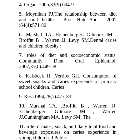
4. Organ. 2005;83(9):694-9.
5. Moynihan PJ.The relationship between diet
and oral health . Proc Nutr Soc . 2005
:64(4):571-80.
6. Marshal TA, Eichenberger- Gilmore JM ,
Broffitt B , Warren JJ ,Levy SM.Dental caries
and children obesity :
7. roles of diet and socioeconomic status.
Community Dent Oral Epidemiol.
2007;35(6):449-58.
8. Kalsbeek H ,Verrips GH. Consumption of
sweet snacks and caries experience of primary
school children. Caries
9. Res .1994;28(5):477-83.
10. Marshal TA, ,Broffitt B , Warren JJ,
Eichenberger- Gilmore JM , Warren
JJ,Cunningham MA, Levy SM. The
11. role of male , snack, and daily total food and
beverage exposures on caries experience in
young children. J Public