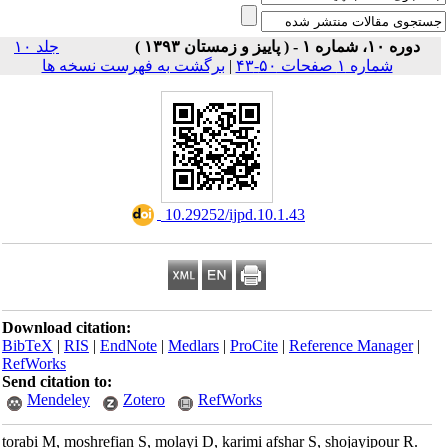
دوره ۱۰، شماره ۱ - ( پاییز و زمستان ۱۳۹۳ )
جلد ۱۰
برگشت به فهرست نسخه ها
|
شماره ۱ صفحات ۵۰-۴۳
‎ 10.29252/ijpd.10.1.43
Download citation:
BibTeX
|
RIS
|
EndNote
|
Medlars
|
ProCite
|
Reference Manager
|
RefWorks
Send citation to:
Mendeley
Zotero
RefWorks
torabi M, moshrefian S, molayi D, karimi afshar S, shojayipour R.