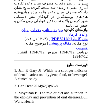
پسران از نظر دفعات مصرف میان وعده تفاوت
آماری معنی دار دیده شد. نتیجه گیری: نتایج نشان
داد که مصرف میان وعده ها به ویژه میان‌وعده
های‌های پوسیدگی‌زا در کودکان پیش دبستانی
شهر کرمان بالا و تحت تاثیر عواملی چون مکان و
جنس می باشد.
میان
،
دفعات
،
پیش دبستانی
واژه‌های کلیدی:
کرمان
،
وعده
(۱۳۱۴ دریافت)
[PDF 521 kb]
متن کامل
نوع مقاله:
مقاله پژوهشي
| موضوع مقاله:
عمومى
دریافت: 1394/7/12 | پذیرش: 1394/7/12 | انتشار:
1394/7/12
فهرست منابع
1. Jain P, Gary JJ .Which is a stronger indicator
of dental caries: oral hygiene, food, or beverage?
A clinical study.
2. Gen Dent 2014;62(3):63-8.
3. Moynihan PJ.The role of diet and nutrition in
the etiology and prevention of oral diseases.Bull
World Health