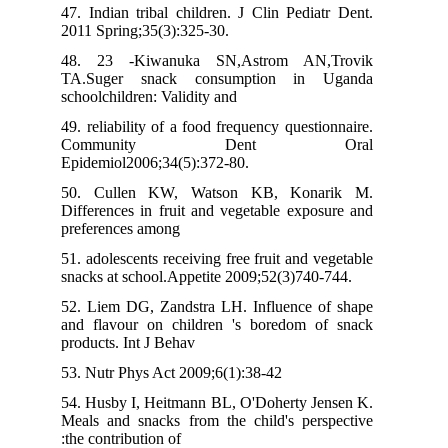
47. Indian tribal children. J Clin Pediatr Dent.
2011 Spring;35(3):325-30.
48. 23 -Kiwanuka SN,Astrom AN,Trovik
TA.Suger snack consumption in Uganda
schoolchildren: Validity and
49. reliability of a food frequency questionnaire.
Community Dent Oral
Epidemiol2006;34(5):372-80.
50. Cullen KW, Watson KB, Konarik M.
Differences in fruit and vegetable exposure and
preferences among
51. adolescents receiving free fruit and vegetable
snacks at school.Appetite 2009;52(3)740-744.
52. Liem DG, Zandstra LH. Influence of shape
and flavour on children 's boredom of snack
products. Int J Behav
53. Nutr Phys Act 2009;6(1):38-42
54. Husby I, Heitmann BL, O'Doherty Jensen K.
Meals and snacks from the child's perspective
:the contribution of