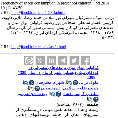
Frequency of snack consumption in preschool children. ijpd 2014;
10 (1) :43-50
URL:
http://jiapd.ir/article-1-53-fa.html
ترابی ملوک، مشرفیان شهرام، پوراسلامی حمید رضا، ملایی داوود،
کریمی افشار سانعلی، شجاعی پور رضیه. فراوانی انواع میان و
عده های مصرفی در کودکان پیش دبستانی شهر کرمان در سال
۱۳۸۹ – ۱۳۸۸. مجله دندانپزشکی کودکان ایران. ۱۳۹۳; ۱۰ (۱)
:۴۳-۵۰
URL:
http://jiapd.ir/article-۱-۵۳-fa.html
فراوانی انواع میان و عده های مصرفی در
کودکان پیش دبستانی شهر کرمان در سال 1389
– 1388
،
شهرام مشرفیان
،
ملوک ترابی
،
داوود ملایی
،
حمید رضا پوراسلامی
رضیه شجاعی پور
،
سانعلی کریمی افشار
چکیده:
(۷۶۰۳ مشاهده)
زمینه و هدف: تغذیه نقش مهمی در پیشگیری از
بیماریهای دهان از جمله پوسیدگیهای دندانی