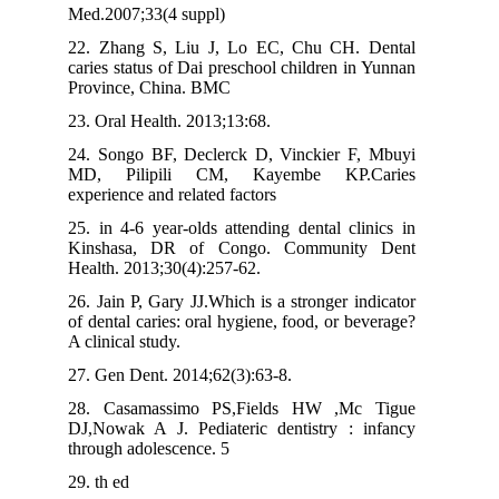
Med.2007;33(4 suppl)
22. Zhang S, Liu J, Lo EC, Chu CH. Dental
caries status of Dai preschool children in Yunnan
Province, China. BMC
23. Oral Health. 2013;13:68.
24. Songo BF, Declerck D, Vinckier F, Mbuyi
MD, Pilipili CM, Kayembe KP.Caries
experience and related factors
25. in 4-6 year-olds attending dental clinics in
Kinshasa, DR of Congo. Community Dent
Health. 2013;30(4):257-62.
26. Jain P, Gary JJ.Which is a stronger indicator
of dental caries: oral hygiene, food, or beverage?
A clinical study.
27. Gen Dent. 2014;62(3):63-8.
28. Casamassimo PS,Fields HW ,Mc Tigue
DJ,Nowak A J. Pediateric dentistry : infancy
through adolescence. 5
29. th ed