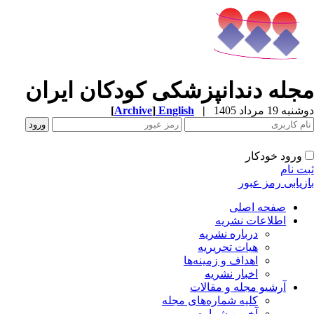
جله دندانپزشکی کودکان ایران
[
Archive
]
English
|
ه 19 مرداد 1405
ورود خودکار
ت نام
زیابی رمز عبور
صفحه اصلی
اطلاعات نشریه
درباره نشریه
هیات تحریریه
اهداف و زمینه‌ها
اخبار نشریه
آرشیو مجله و مقالات
کلیه شماره‌های مجله
آخرین شماره