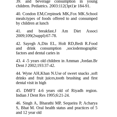
39. and beverage consumption in young
children. Pediatrics. 2003:112(3pt1)e 184-91.
40. Condon EM,Crepinsek MK,Fox MK.School
meals:types of foods offered to and consumped
by children at lunch
41. and breakfast.J Am Diet Associ
2009;109(2suppl):67-78.
42. Sayegh A,Din EL, Holt RD,Bedi R.Food
and drink consumption ,sociodemographic
factors and dental caries in
43. 4 -5 years old children in Amman ,Jordan.Br
Dent J 2002;193:37-42.
44. Wyne AH,Khan N.Use of sweet snacks ,soft
drinks and fruit juices,tooth brushing and first
dental visit in high
45. DMFT 4-6 years old of Riyadh region.
Indian J Dent Res 1995;6:21-24.
46. Singh A, Bharathi MP, Sequeira P, Acharya
S, Bhat M. Oral health status and practices of 5
and 12 year old