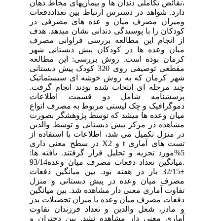
،نقائص تکاملی دندان ها و بیماریهای مخاط دهان
دارد. شواهد در دسترس ارتباط بین تعداددفعات
ومیزان مصرف میان و عده های مصرفی در
کودکان را با پوسیدگی دندانی نشان میدهد. هدف
از انجام این مطالعه بررسی فراوانی مصرف
میان وعده ها در کودکان پیش دبستانی شهر
کرمان بوده است. روش بررسی: این مطالعه
مقطعی توصیفی روی 320 کودک پیش دبستانی
شهر کرمان که به روش خوشه ای سیستماتیک
چند مرحله ای انتخاب شده بودند انجام گرفت.
پرسشنامه شامل دو قسمت اطلاعات
دموگرافیک و چک لیستی مربوط به مصرف انواع
میان وعده ها میشد که توسط پژوهشگر بصورت
مشاهده در مرکز پیش دبستانی و توسط والدین
در منزل تکمیل می شد، اطلاعات با استفاده از
تست های آماری t و X2 در سطح معنی داری
5%مورد تجزیه و تحلیل قرار گرفتند. یافته ها:
.میانگین تعداد دفعات مصرف میان وعده93/14
±32/15 بار در هفته بود. بین میانگین دفعات
مصرف میان وعده در پیش دبستانی و منزل
تفاوت آماری معنی دار مشاهده شد. بین میانگین
دفعات مصرف میان وعده با میزان تحصیلات پدر
و مادر، شغل والدین و تعداد فرزندان تفاوت
آماری معنی دار مشاهده نشد. بین دختران و