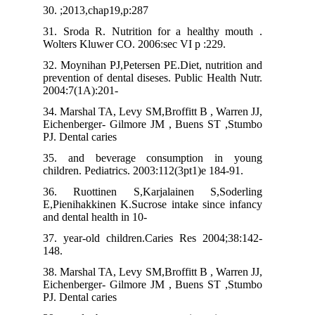
30. ;2013,chap19,p:287
31. Sroda R. Nutrition for a healthy mouth .
Wolters Kluwer CO. 2006:sec VI p :229.
32. Moynihan PJ,Petersen PE.Diet, nutrition and
prevention of dental diseses. Public Health Nutr.
2004:7(1A):201-
34. Marshal TA, Levy SM,Broffitt B , Warren JJ,
Eichenberger- Gilmore JM , Buens ST ,Stumbo
PJ. Dental caries
35. and beverage consumption in young
children. Pediatrics. 2003:112(3pt1)e 184-91.
36. Ruottinen S,Karjalainen S,Soderling
E,Pienihakkinen K.Sucrose intake since infancy
and dental health in 10-
37. year-old children.Caries Res 2004;38:142-
148.
38. Marshal TA, Levy SM,Broffitt B , Warren JJ,
Eichenberger- Gilmore JM , Buens ST ,Stumbo
PJ. Dental caries