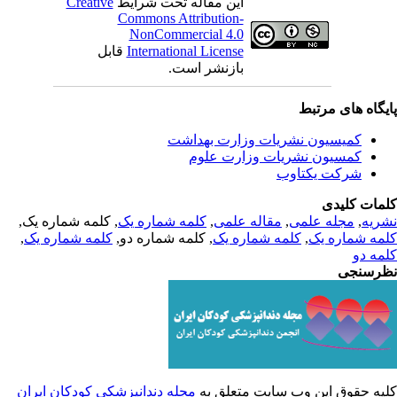
Creative
این مقاله تحت شرایط
Commons Attribution-
NonCommercial 4.0
قابل
International License
بازنشر است.
یگاه های مرتبط
کمیسیون نشریات وزارت بهداشت
کمسیون نشریات وزارت علوم
شرکت یکتاوب
مات کلیدی
, کلمه شماره یک,
کلمه شماره یک
,
مقاله علمی
,
مجله علمی
,
ریه
,
کلمه شماره یک
, کلمه شماره دو,
کلمه شماره یک
,
مه شماره یک
مه دو
رسنجی
یه حقوق این وب سایت متعلق به
مجله دندانپزشکی کودکان ایران