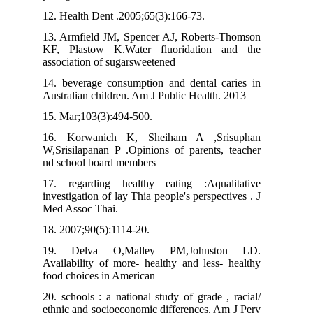
12. Health Dent .2005;65(3):166-73.
13. Armfield JM, Spencer AJ, Roberts-Thomson
KF, Plastow K.Water fluoridation and the
association of sugarsweetened
14. beverage consumption and dental caries in
Australian children. Am J Public Health. 2013
15. Mar;103(3):494-500.
16. Korwanich K, Sheiham A ,Srisuphan
W,Srisilapanan P .Opinions of parents, teacher
nd school board members
17. regarding healthy eating :Aqualitative
investigation of lay Thia people's perspectives . J
Med Assoc Thai.
18. 2007;90(5):1114-20.
19. Delva O,Malley PM,Johnston LD.
Availability of more- healthy and less- healthy
food choices in American
20. schools : a national study of grade , racial/
ethnic and socioeconomic differences. Am J Perv