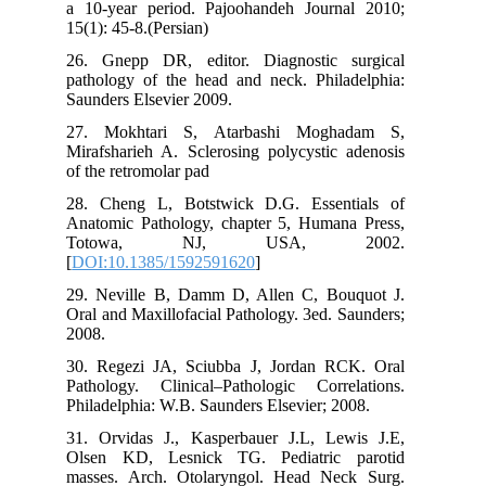
a 10-year period. Pajoohandeh Journal 2010;
15(1): 45-8.(Persian)
26. Gnepp DR, editor. Diagnostic surgical
pathology of the head and neck. Philadelphia:
Saunders Elsevier 2009.
27. Mokhtari S, Atarbashi Moghadam S,
Mirafsharieh A. Sclerosing polycystic adenosis
of the retromolar pad
28. Cheng L, Botstwick D.G. Essentials of
Anatomic Pathology, chapter 5, Humana Press,
Totowa, NJ, USA, 2002.
[
DOI:10.1385/1592591620
]
29. Neville B, Damm D, Allen C, Bouquot J.
Oral and Maxillofacial Pathology. 3ed. Saunders;
2008.
30. Regezi JA, Sciubba J, Jordan RCK. Oral
Pathology. Clinical–Pathologic Correlations.
Philadelphia: W.B. Saunders Elsevier; 2008.
31. Orvidas J., Kasperbauer J.L, Lewis J.E,
Olsen KD, Lesnick TG. Pediatric parotid
masses. Arch. Otolaryngol. Head Neck Surg.