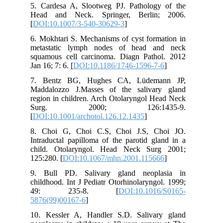
5. Cardesa A, Slootweg PJ. Pathology of the
Head and Neck. Springer, Berlin; 2006.
[
DOI:10.1007/3-540-30629-3
]
6. Mokhtari S. Mechanisms of cyst formation in
metastatic lymph nodes of head and neck
squamous cell carcinoma. Diagn Pathol. 2012
Jan 16; 7: 6. [
DOI:10.1186/1746-1596-7-6
]
7. Bentz BG, Hughes CA, Lüdemann JP,
Maddalozzo J.Masses of the salivary gland
region in children. Arch Otolaryngol Head Neck
Surg. 2000; 126:1435-9.
[
DOI:10.1001/archotol.126.12.1435
]
8. Choi G, Choi C.S, Choi J.S, Choi JO.
Intraductal papilloma of the parotid gland in a
child. Otolaryngol. Head Neck Surg 2001;
125:280. [
DOI:10.1067/mhn.2001.115666
]
9. Bull PD. Salivary gland neoplasia in
childhood. Int J Pediatr Otorhinolaryngol. 1999;
49: 235-8. [
DOI:10.1016/S0165-
5876(99)00167-6
]
10. Kessler A, Handler S.D. Salivary gland