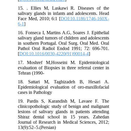
15. . Ellies M, Laskawi R. Diseases of the
salivary glands in infants and adolescents. Head
Face Med, 2010; 6:1 [
DOI:10.1186/1746-160X-
6-1
]
16. Fonseca I, Martins A.G, Soares J. Epithelial
salivary gland tumors of children and adolescents
in southern Portugal. Oral Surg. Oral Med. Oral
Pathol Oral Radiol Endod 1991; 72: 696-701.
[
DOI:10.1016/0030-4220(91)90014-4
]
17. Moshref M,Hosseini M. Epidemiological
evaluation of Biopsies in three referral center in
Tehran (1990-
18. Sattari M, Taghizadeh B, Hesari A.
Epidemiological evaluation of oro-maxillofacial
cases in Pathology
19. Pardis S, Karandish M, Lavaee F. The
clinicopothologic study of benign and malignant
lesions of salivary glands in patients attending
Shiraz dental school in 15 years. Zahedan
Journal of Research in Medical Sciences, 2012;
13(9):52–5.(Persian)