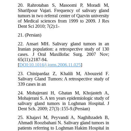
20. Rahrotaban S, Masoomi P, Moradi M,
Sharifpour Vajari. Frequency of salivary gland
tumors in two referral center of Qazvin university
of Medical sciences from 1999 to 2009. J Res
Dent Sci 2010; 7(2):1-
21. (Persian)
22. Ansari MH. Salivary gland tumors in an
Iranian population: a retrospective study of 130
cases. J Oral Maxillofac Surg. 2007 Nov;
65(11):2187-94.
[
DOI:10.1016/j.joms.2006.11.025
]
23. Chinipardaz Z, Khalili M, Abouzeid F.
Salivary Gland Tumors: A retrospective study of
339 cases in an
24. Mohajerani H, Ghatan M, Khojasteh A,
Mohajerani S. A ten years epidemiologic study of
salivary gland tumors in Loghman Hospital. J
Dent Sch. 2009; 27(3) :155-9.(Persian)
25. Khajavi M, Peyvandi A, Naghibzadeh B,
Ahmadi Roozbahani N. Salivary gland tumors in
patients referring to Loghman Hakim Hospital in