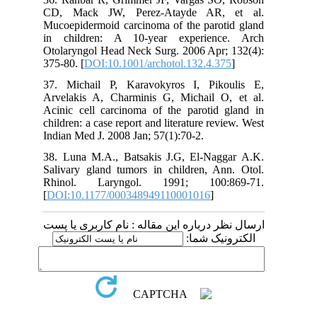
CD, Mack JW, Perez-Atayde AR, et al.
Mucoepidermoid carcinoma of the parotid gland
in children: A 10-year experience. Arch
Otolaryngol Head Neck Surg. 2006 Apr; 132(4):
375-80. [
DOI:10.1001/archotol.132.4.375
]
37. Michail P, Karavokyros I, Pikoulis E,
Arvelakis A, Charminis G, Michail O, et al.
Acinic cell carcinoma of the parotid gland in
children: a case report and literature review. West
Indian Med J. 2008 Jan; 57(1):70-2.
38. Luna M.A., Batsakis J.G, El-Naggar A.K.
Salivary gland tumors in children, Ann. Otol.
Rhinol. Laryngol. 1991; 100:869-71.
[
DOI:10.1177/000348949110001016
]
ارسال نظر درباره این مقاله : نام کاربری یا پست
الکترونیک شما: