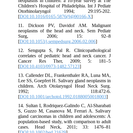
neoplasms in children: a 10-year survey at The
Children's Hospital of Philadelphia. Int J Pediatr
Otorhinolaryngol 1994; 29:195-202.
[
DOI:10.1016/0165-5876(94)90166-X
]
11. Dickson PV, Davidof AM. Malignant
neoplasms of the head and neck. Sem Pediatr
Surg, 2006; 15: 92–8
[
DOI:10.1053/j.sempedsurg.2006.02.006
]
12. Sengupta S, Pal R. Clinicopathological
correlates of pediatric head and neck cancer. J
Cancer Res Ther, 2009; 5: 181–5
[
DOI:10.4103/0973-1482.57123
]
13. Callender DL, Frankenthaler RA, Luna MA,
Lee SS, Goepfert H. Salivary gland neoplasms in
children. Arch Otolaryngol Head Neck Surg.
1992; 118:472-6.
[
DOI:10.1001/archotol.1992.01880050018003
]
14. Sultan I, Rodriquez-Galindo C, Al-Sharabati
S, Guzzo M, Casanova M, Ferrari A. Salivary
gland carcinomas in children and adolescents: A
population-based study, with comparison to adult
cases. Head Neck, 2011; 33: 1476–81
[
DOI:10.1002/hed.21629
]