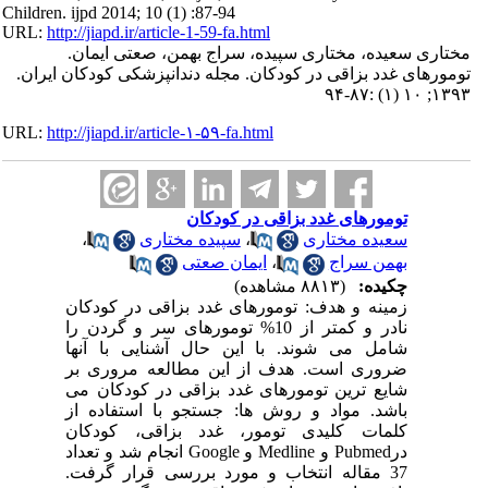
Children. ijpd 2014; 10 (1) :87-94
URL:
http://jiapd.ir/article-1-59-fa.html
مختاری سعیده، مختاری سپیده، سراج بهمن، صعتی ایمان.
تومورهای غدد بزاقی در کودکان. مجله دندانپزشکی کودکان ایران.
۱۳۹۳; ۱۰ (۱) :۸۷-۹۴
URL:
http://jiapd.ir/article-۱-۵۹-fa.html
تومورهای غدد بزاقی در کودکان
،
سپیده مختاری
،
سعیده مختاری
ایمان صعتی
،
بهمن سراج
چکیده:
(۸۸۱۳ مشاهده)
زمینه و هدف: تومورهای غدد بزاقی در کودکان
نادر و کمتر از 10% تومورهای سر و گردن را
شامل می شوند. با این حال آشنایی با آنها
ضروری است. هدف از این مطالعه مروری بر
شایع ترین تومورهای غدد بزاقی در کودکان می
باشد. مواد و روش ها: جستجو با استفاده از
کلمات کلیدی تومور، غدد بزاقی، کودکان
درPubmed و Medline و Google انجام شد و تعداد
37 مقاله انتخاب و مورد بررسی قرار گرفت.