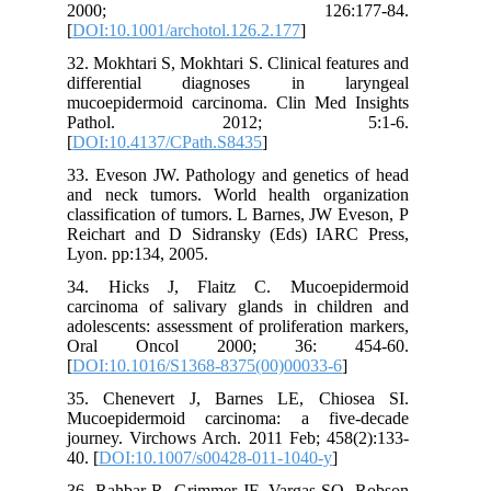
2000; 126:177-84.
[
DOI:10.1001/archotol.126.2.177
]
32. Mokhtari S, Mokhtari S. Clinical features and
differential diagnoses in laryngeal
mucoepidermoid carcinoma. Clin Med Insights
Pathol. 2012; 5:1-6.
[
DOI:10.4137/CPath.S8435
]
33. Eveson JW. Pathology and genetics of head
and neck tumors. World health organization
classification of tumors. L Barnes, JW Eveson, P
Reichart and D Sidransky (Eds) IARC Press,
Lyon. pp:134, 2005.
34. Hicks J, Flaitz C. Mucoepidermoid
carcinoma of salivary glands in children and
adolescents: assessment of proliferation markers,
Oral Oncol 2000; 36: 454-60.
[
DOI:10.1016/S1368-8375(00)00033-6
]
35. Chenevert J, Barnes LE, Chiosea SI.
Mucoepidermoid carcinoma: a five-decade
journey. Virchows Arch. 2011 Feb; 458(2):133-
40. [
DOI:10.1007/s00428-011-1040-y
]
36. Rahbar R, Grimmer JF, Vargas SO, Robson