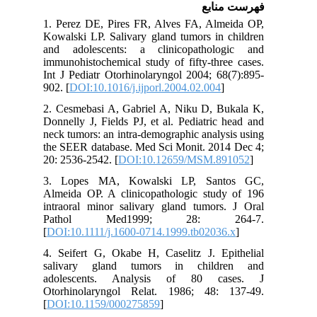
فهرست منابع
1. Perez DE, Pires FR, Alves FA, Almeida OP,
Kowalski LP. Salivary gland tumors in children
and adolescents: a clinicopathologic and
immunohistochemical study of fifty-three cases.
Int J Pediatr Otorhinolaryngol 2004; 68(7):895-
902. [
DOI:10.1016/j.ijporl.2004.02.004
]
2. Cesmebasi A, Gabriel A, Niku D, Bukala K,
Donnelly J, Fields PJ, et al. Pediatric head and
neck tumors: an intra-demographic analysis using
the SEER database. Med Sci Monit. 2014 Dec 4;
20: 2536-2542. [
DOI:10.12659/MSM.891052
]
3. Lopes MA, Kowalski LP, Santos GC,
Almeida OP. A clinicopathologic study of 196
intraoral minor salivary gland tumors. J Oral
Pathol Med1999; 28: 264-7.
[
DOI:10.1111/j.1600-0714.1999.tb02036.x
]
4. Seifert G, Okabe H, Caselitz J. Epithelial
salivary gland tumors in children and
adolescents. Analysis of 80 cases. J
Otorhinolaryngol Relat. 1986; 48: 137-49.
[
DOI:10.1159/000275859
]