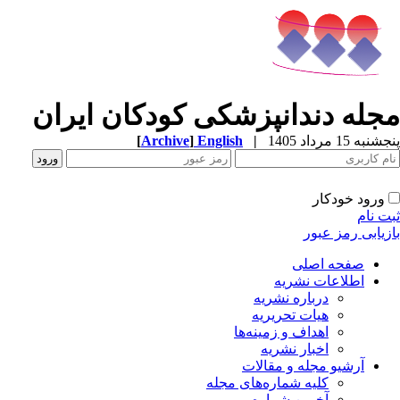
جله دندانپزشکی کودکان ایران
[
Archive
]
English
|
به 15 مرداد 1405
ورود خودکار
ت نام
زیابی رمز عبور
صفحه اصلی
اطلاعات نشریه
درباره نشریه
هیات تحریریه
اهداف و زمینه‌ها
اخبار نشریه
آرشیو مجله و مقالات
کلیه شماره‌های مجله
آخرین شماره