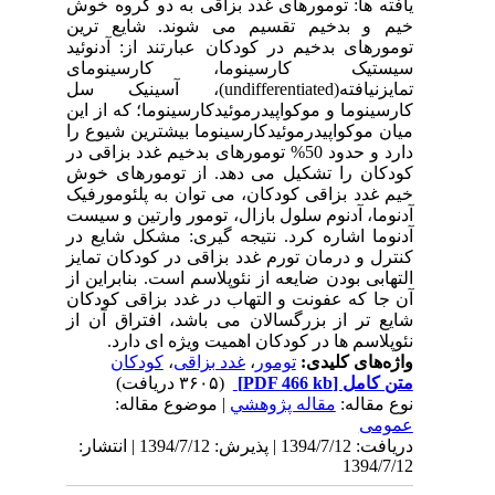
یافته ها: تومورهای غدد بزاقی به دو گروه خوش
خیم و بدخیم تقسیم می شوند. شایع ترین
تومورهای بدخیم در کودکان عبارتند از: آدنوئید
سیستیک کارسینوما، کارسینومای
تمایزنیافته(undifferentiated)، آسینیک سل
کارسینوما و موکواپیدرموئیدکارسینوما؛ که از این
میان موکواپیدرموئیدکارسینوما بیشترین شیوع را
دارد و حدود 50% تومورهای بدخیم غدد بزاقی در
کودکان را تشکیل می دهد. از تومورهای خوش
خیم غدد بزاقی کودکان، می توان به پلئومورفیک
آدنوما، آدنوم سلول بازال، تومور وارتین و سیست
آدنوما اشاره کرد. نتیجه گیری: مشکل شایع در
کنترل و درمان تورم غدد بزاقی در کودکان تمایز
التهابی بودن ضایعه از نئوپلاسم است. بنابراین از
آن جا که عفونت و التهاب در غدد بزاقی کودکان
شایع تر از بزرگسالان می باشد، افتراق آن از
نئوپلاسم ها در کودکان اهمیت ویژه ای دارد.
کودکان
،
غدد بزاقی
،
تومور
واژه‌های کلیدی:
(۳۶۰۵ دریافت)
[PDF 466 kb]
متن کامل
نوع مقاله:
مقاله پژوهشي
| موضوع مقاله:
عمومى
دریافت: 1394/7/12 | پذیرش: 1394/7/12 | انتشار:
1394/7/12