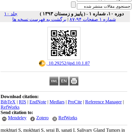
دوره ۱۰، شماره ۱ - ( پاییز و زمستان ۱۳۹۳ )
جلد ۱۰
برگشت به فهرست نسخه ها
|
شماره ۱ صفحات ۹۴-۸۷
‎ 10.29252/ijpd.10.1.87
Download citation:
BibTeX
|
RIS
|
EndNote
|
Medlars
|
ProCite
|
Reference Manager
|
RefWorks
Send citation to:
Mendeley
Zotero
RefWorks
mokhtari S, mokhtari S, seraj B, sanati I. Salivary Gland Tumors in