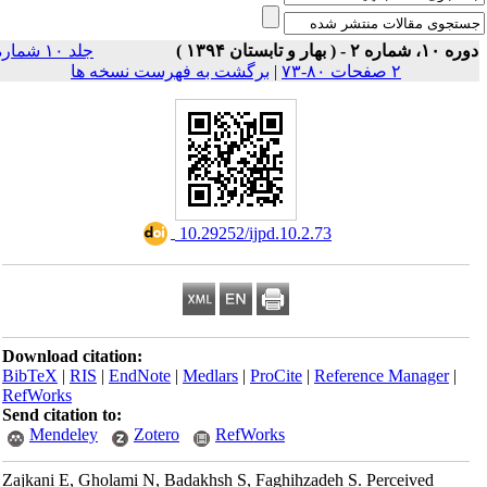
۱۰، شماره ۲ - ( بهار و تابستان ۱۳۹۴ )
جلد ۱۰ شماره
۲ صفحات ۸۰-۷۳
|
برگشت به فهرست نسخه ها
‎ 10.29252/ijpd.10.2.73
Download citation:
BibTeX
|
RIS
|
EndNote
|
Medlars
|
ProCite
|
Reference Manager
|
RefWorks
Send citation to:
Mendeley
Zotero
RefWorks
Zajkani E, Gholami N, Badakhsh S, Faghihzadeh S. Perceived