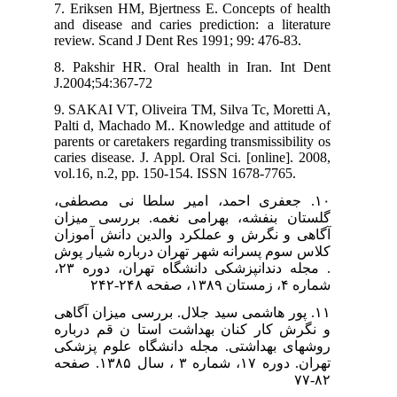
7. Eriksen HM, Bjertness E. Concepts of health
and disease and caries prediction: a literature
review. Scand J Dent Res 1991; 99: 476-83.
8. Pakshir HR. Oral health in Iran. Int Dent
J.2004;54:367-72
9. SAKAI VT, Oliveira TM, Silva Tc, Moretti A,
Palti d, Machado M.. Knowledge and attitude of
parents or caretakers regarding transmissibility os
caries disease. J. Appl. Oral Sci. [online]. 2008,
vol.16, n.2, pp. 150-154. ISSN 1678-7765.
۱۰. جعفری احمد، امیر سلطا نی مصطفی،
گلستان بنفشه، بهرامی نغمه. بررسی میزان
آگاهی و نگرش و عملکرد والدین دانش آموزان
کلاس سوم پسرانه شهر تهران درباره شیار پوش
. مجله دندانپزشکی دانشگاه تهران، دوره ۲۳،
شماره ۴، زمستان ۱۳۸۹، صفحه ۲۴۸-۲۴۲
۱۱. پور هاشمی سید جلال. بررسی میزان آگاهی
و نگرش کار کنان بهداشت استا ن قم درباره
روشهای بهداشتی. مجله دانشگاه علوم پزشکی
تهران. دوره ۱۷، شماره ۳ ، سال ۱۳۸۵. صفحه
۸۲-۷۷