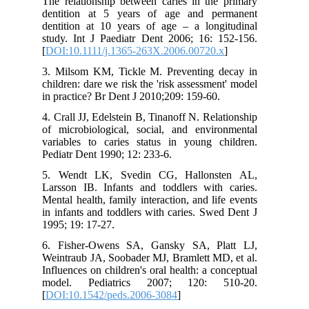
The relationship between caries in the primary
dentition at 5 years of age and permanent
dentition at 10 years of age – a longitudinal
study. Int J Paediatr Dent 2006; 16: 152-156.
[
DOI:10.1111/j.1365-263X.2006.00720.x
]
3. Milsom KM, Tickle M. Preventing decay in
children: dare we risk the 'risk assessment' model
in practice? Br Dent J 2010;209: 159-60.
4. Crall JJ, Edelstein B, Tinanoff N. Relationship
of microbiological, social, and environmental
variables to caries status in young children.
Pediatr Dent 1990; 12: 233-6.
5. Wendt LK, Svedin CG, Hallonsten AL,
Larsson IB. Infants and toddlers with caries.
Mental health, family interaction, and life events
in infants and toddlers with caries. Swed Dent J
1995; 19: 17-27.
6. Fisher-Owens SA, Gansky SA, Platt LJ,
Weintraub JA, Soobader MJ, Bramlett MD, et al.
Influences on children's oral health: a conceptual
model. Pediatrics 2007; 120: 510-20.
[
DOI:10.1542/peds.2006-3084
]