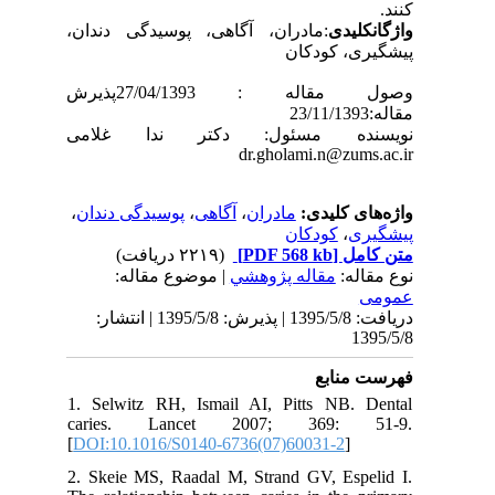
کنند.
واژگانکلیدی
:
مادران، آگاهی، پوسیدگی دندان،
پیشگیری، کودکان
وصول مقاله : 27/04/1393پذیرش
مقاله:23/11/1393
نویسنده مسئول:
دکتر ندا غلامی
dr.gholami.n@zums.ac.ir
واژه‌های کلیدی:
مادران
،
آگاهی
،
پوسیدگی دندان
،
پیشگیری
،
کودکان
متن کامل
[PDF 568 kb]
(۲۲۱۹ دریافت)
نوع مقاله:
مقاله پژوهشي
| موضوع مقاله:
عمومى
دریافت: 1395/5/8 | پذیرش: 1395/5/8 | انتشار:
1395/5/8
فهرست منابع
1. Selwitz RH, Ismail AI, Pitts NB. Dental
caries. Lancet 2007; 369: 51-9.
[
DOI:10.1016/S0140-6736(07)60031-2
]
2. Skeie MS, Raadal M, Strand GV, Espelid I.