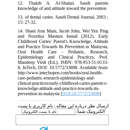
12. Thakib A. Al-Shalan. Saudi parents
knowledge of and attitude toward the prevention
13. of dental caries. Saudi Dental Journal, 2003 ;
15: 27-32.
14. Shani Ann Mani, Jacob John, Wei Yen Ping
and Noorliza Mastura Ismail (2012). Early
Childhood Caries: Parent's Knowledge, Attitude
and Practice Towards Its Prevention in Malaysia,
Oral Health Care - Pediatric, Research,
Epidemiology and Clinical Practices, Prof.
Mandeep Virdi (Ed.), ISBN: 978-953-51-0133-
8, InTech, DOI: 10.5772/33898. Available from:
http://www.intechopen.com/books/oral-health-
care-pediatric-research-epidemiology-and-
clinical-practices/early-childhood-caries-parent-s-
knowledge-attitude-and-practice-towards-its-
prevention-in-malaysia [
DOI:10.5772/33898
]
ارسال نظر درباره این مقاله : نام کاربری یا پست
الکترونیک شما: