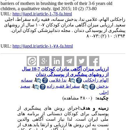
barriers of mothers in brushing the teeth of their 3-6 years old
children, a qualitative study. ijpd 2015; 10 (2) :73-80
URL:
http://jiapd.ir/article-1-78-fa.html
زاجکانی الهام، غلامی ندا، بدخش سمانه، فقیه زاده سقراط، اجلی
سعید. ارزیابی میزان آگاهی مادران کودکان ۷-۱۰ سال از روشهای
پیشگیری از پوسیدگی دندان . مجله دندانپزشکی کودکان ایران.
۱۳۹۴; ۱۰ (۲) :۷۳-۸۰
URL:
http://jiapd.ir/article-۱-۷۸-fa.html
ارزیابی میزان آگاهی مادران کودکان 7-10 سال
از روشهای پیشگیری از پوسیدگی دندان
الهام زاجکانی
،
ندا غلامی
،
سمانه
بدخش
،
سقراط فقیه زاده
،
سعید
اجلی
چکیده:
(۴۸۰۰ مشاهده)
زمینه و هدف
:
اجرای روش های پیشگیری از
پوسیدگی برای کودکان دبستانی از برنامه های
ملی ایران است. لذا نیاز است آگاهی والدین
نسبت به این روش ها ارزیابی و ارتقا یابد.هدف از