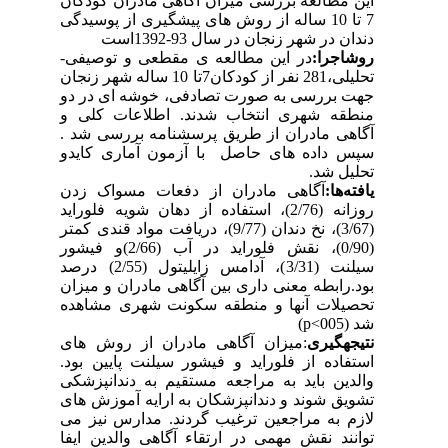
این مطالعه بررسی میزان آگاهی مادران کودکان
7 تا 10 ساله از روش های پیشگیری از پوسیدگی
دندان در شهر زنجان در سال 93-1392است
روشاجرا
:
در این مطالعه ی مقطعی و توصیفی-
تحلیلی،281 نفر از کودکان7تا 10 ساله شهر زنجان
جهت بررسی به صورت تصادفی، خوشه ای در دو
منطقه شهری انتخاب شدند. اطلاعات کلی و
آگاهی مادران از طریق پرسشنامه بررسی شد .
سپس داده های حاصل با آزمون آماری کایدو
تحلیل شد.
یافته‌ها
:
آگاهی مادران از دفعات مسواک زدن
روزانه (2/76)، استفاده از دهان شویه فلوراید
(3/67)، نخ دندان (9/77)، دریافت مواد قندی کمتر
(0/90)، نقش فلوراید در آب (2/66)و فیشور
سیلنت (3/31)، آدامس زایلیتول (2/55) درصد
بود.رابطه معنی داری بین آگاهی مادران و میزان
تحصیلات آنها و منطقه سکونت شهری مشاهده
شد (005
p<
)
نتیجهگیری
:
میزان آگاهی مادران از روش های
استفاده از فلوراید و فیشور سیلنت پایین بود.
والدین باید به مراجعه مستقیم به دندانپزشکی
تشویق شوند و دندانپزشکان به ارایه آموزش های
لازم به مراجعین ترغیب گردند. مدارس نیز می
توانند نقش مهمی در ارتقاء آگاهی والدین ایفا