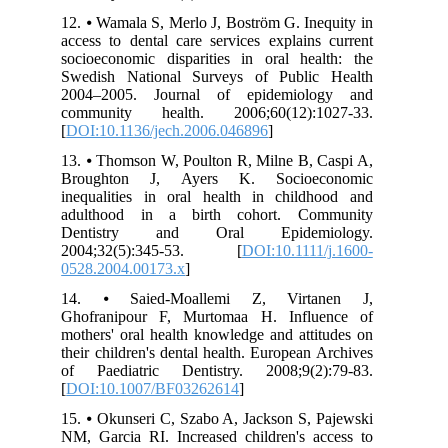
12. ⦁ Wamala S, Merlo J, Boström G. Inequity in
access to dental care services explains current
socioeconomic disparities in oral health: the
Swedish National Surveys of Public Health
2004–2005. Journal of epidemiology and
community health. 2006;60(12):1027-33.
[
DOI:10.1136/jech.2006.046896
]
13. ⦁ Thomson W, Poulton R, Milne B, Caspi A,
Broughton J, Ayers K. Socioeconomic
inequalities in oral health in childhood and
adulthood in a birth cohort. Community
Dentistry and Oral Epidemiology.
2004;32(5):345-53. [
DOI:10.1111/j.1600-
0528.2004.00173.x
]
14. ⦁ Saied-Moallemi Z, Virtanen J,
Ghofranipour F, Murtomaa H. Influence of
mothers' oral health knowledge and attitudes on
their children's dental health. European Archives
of Paediatric Dentistry. 2008;9(2):79-83.
[
DOI:10.1007/BF03262614
]
15. ⦁ Okunseri C, Szabo A, Jackson S, Pajewski
NM, Garcia RI. Increased children's access to