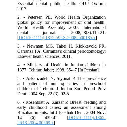
Essential dental public health: OUP Oxford;
2013.
2. ⦁ Petersen PE. World Health Organization
global policy for improvement of oral health‐
World Health Assembly 2007. International
dental journal. 2008;58(3):115-21.
[
DOI:10.1111/j.1875-595X.2008.tb00185.x
]
3. ⦁ Newman MG, Takei H, Klokkevold PR,
Carranza FA. Carranza's clinical periodontology:
Elsevier health sciences; 2011.
4. ⦁ Ministry of Health in Iranian children in
1377. Tehran: Jaber; 1998. 35-47 [In Persian].
5. ⦁ Askarizadeh N, Siyonat P. The prevalence
and pattern of nursing caries in preschool
children of Tehran. J Indian Soc Pedod Prev
Dent. 2004 Sep; 22 (3): 92-5.
6. ⦁ Rosenblatt A, Zarzar P. Breast- feeding and
early childhood caries: an assessment among
Brazilian infants. Int J Paediatr Dent. 2004 Nov;
14 (6): 439-45. [
DOI:10.1111/j.1365-
263X.2004.00569.x
]