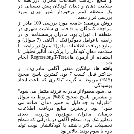
و منابع دریافت اطلاعات مادران دررابطه با
سلامت دهان و دندان کودکان پیش دبستانی در
یک منطقه کمتر برخوردار شهر تهران مورد
بررسی قرار دهیم.
روش بررسی:
جامعه مورد بررسی 100 مادر از
مراجعه کنندگان به 6 خانه ی سلامت شهری در
منطقه 11 تهران بود. مادران پرسشنامه ای در
رابطه باعوامل دموگرافیک ، آگاهی (7 سوال) و
منابع دریافت اطلاعات مادر(7 منبع) در رابطه با
سلامت دهان کودکان را پرکردند. آنالیز تحلیلی با
استفاده از آزمون های
T-Test
و
Regression
انجام
شد.
یافته ها:
میانگین متغیر آگاهی مادران1/5 از
حداکثر قابل کسب 7 بود. کمترین پاسخ صحیح
(15%) مربوط به گزینه "باکتری که باعث ایجاد
پوسیدگی
می شود،معمولااز مادر به فرزند منتقل می شود"
و بیشترین پاسخ صحیح (88%) مربوط به سوال
"فلوراید به چه دلیل به خمیر دندان اضافه می
شود" بود. رایجترین منابع دریافت اطلاعات
درمیان مادران تلویزیون ودررتبه بعدی
دندانپزشک بود. سطح آگاهی درمادرانی که سطح
تحصیلات بالاتر داشتند یا کودکانشان نوبت تولد
دوم یا سوم بودند، بالاتر بود.