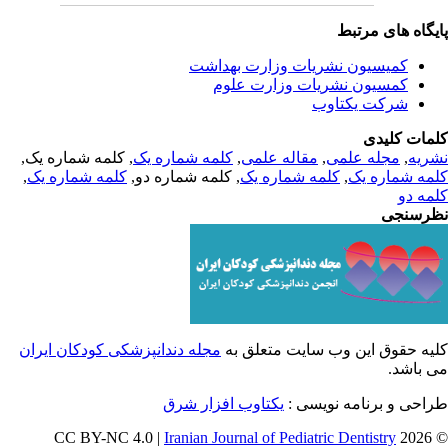
یگاه های مرتبط
کمیسیون نشریات وزارت بهداشت
کمسیون نشریات وزارت علوم
شرکت یکتاوب
مات کلیدی
ریه
,
مجله علمی
,
مقاله علمی
,
کلمه شماره یک
, کلمه شماره یک,
مه شماره یک
,
کلمه شماره یک
, کلمه شماره دو,
کلمه شماره یک
,
مه دو
رسنجی
یه حقوق این وب سایت متعلق به
مجله دندانپزشکی کودکان ایران
 باشد.
احی و برنامه نویسی :
یکتاوب افزار شرق
Iranian Journal of Pediatric Dentistry
© 202