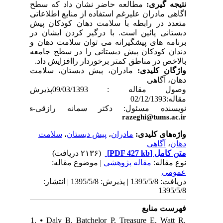
نتیجه گیری:
مطالعه حاضر نشان داد که سطح
اگاهی مادران علیرغم استفاده از منابع اطلاعاتی
متعدد در رابطه با سلامت دهان کودکان پیش
دبستانی پائین است. با درگیر کردن ایشان در
برنامه های پیشگیرانه می توان سلامت دهان و
دندان کودکان پیش دبستانی را در سطح جامعه
بالاخص در مناطق کمتر برخوردار راافزایش داد.
واژگان کلیدی:
مادران، پیش دبستان، سلامت
دهان، آگاهی
وصول مقاله : 09/03/1393پذیرش
مقاله:02/12/1393
نویسنده مسئول:
دکتر سمانه رازقی
s-
razeghi@tums.ac.ir
واژه‌های کلیدی:
مادران
،
پیش دبستان
،
سلامت
دهان
،
آگاهی
متن کامل
[PDF 427 kb]
(۲۱۳۶ دریافت)
نوع مقاله:
مقاله پژوهشي
| موضوع مقاله:
عمومى
دریافت: 1395/5/8 | پذیرش: 1395/5/8 | انتشار:
1395/5/8
فهرست منابع
1. ⦁ Daly B, Batchelor P, Treasure E, Watt R.