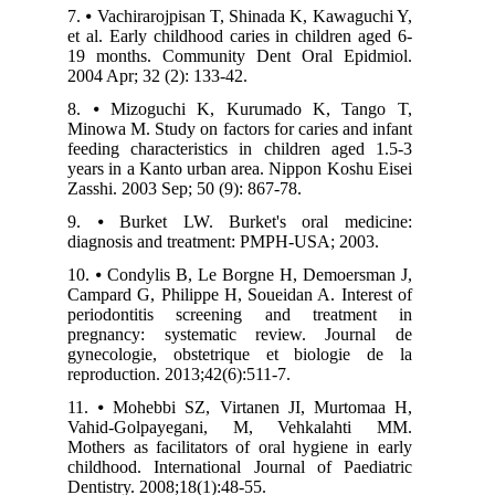
7. ⦁ Vachirarojpisan T, Shinada K, Kawaguchi Y,
et al. Early childhood caries in children aged 6-
19 months. Community Dent Oral Epidmiol.
2004 Apr; 32 (2): 133-42.
8. ⦁ Mizoguchi K, Kurumado K, Tango T,
Minowa M. Study on factors for caries and infant
feeding characteristics in children aged 1.5-3
years in a Kanto urban area. Nippon Koshu Eisei
Zasshi. 2003 Sep; 50 (9): 867-78.
9. ⦁ Burket LW. Burket's oral medicine:
diagnosis and treatment: PMPH-USA; 2003.
10. ⦁ Condylis B, Le Borgne H, Demoersman J,
Campard G, Philippe H, Soueidan A. Interest of
periodontitis screening and treatment in
pregnancy: systematic review. Journal de
gynecologie, obstetrique et biologie de la
reproduction. 2013;42(6):511-7.
11. ⦁ Mohebbi SZ, Virtanen JI, Murtomaa H,
Vahid-Golpayegani, M, Vehkalahti MM.
Mothers as facilitators of oral hygiene in early
childhood. International Journal of Paediatric
Dentistry. 2008;18(1):48-55.