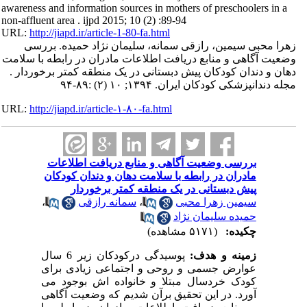
awareness and information sources in mothers of preschoolers in a
non-affluent area . ijpd 2015; 10 (2) :89-94
URL:
http://jiapd.ir/article-1-80-fa.html
زهرا محبی سیمین، رازقی سمانه، سلیمان نژاد حمیده. بررسی
وضعیت آگاهی و منابع دریافت اطلاعات مادران در رابطه با سلامت
دهان و دندان کودکان پیش دبستانی در یک منطقه کمتر برخوردار .
مجله دندانپزشکی کودکان ایران. ۱۳۹۴; ۱۰ (۲) :۸۹-۹۴
URL:
http://jiapd.ir/article-۱-۸۰-fa.html
بررسی وضعیت آگاهی و منابع دریافت اطلاعات
مادران در رابطه با سلامت دهان و دندان کودکان
پیش دبستانی در یک منطقه کمتر برخوردار
سیمین زهرا محبی
،
سمانه رازقی
،
حمیده سلیمان نژاد
چکیده:
(۵۱۷۱ مشاهده)
زمینه و هدف:
پوسیدگی درکودکان زیر 6 سال
عوارض جسمی و روحی و اجتماعی زیادی برای
کودک خردسال مبتلا و خانواده اش بوجود می
آورد. در این تحقیق برآن شدیم که وضعیت آگاهی