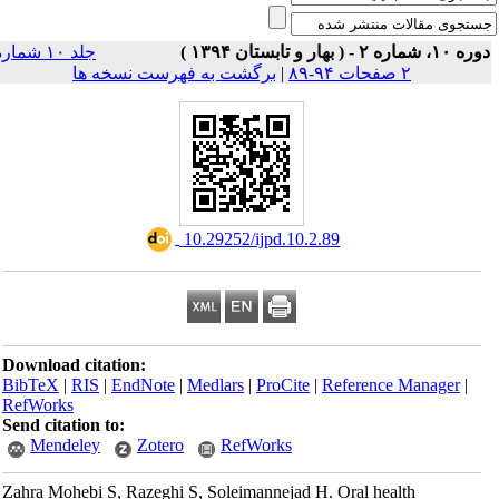
۱۰، شماره ۲ - ( بهار و تابستان ۱۳۹۴ )
جلد ۱۰ شماره
۲ صفحات ۹۴-۸۹
|
برگشت به فهرست نسخه ها
‎ 10.29252/ijpd.10.2.89
Download citation:
BibTeX
|
RIS
|
EndNote
|
Medlars
|
ProCite
|
Reference Manager
|
RefWorks
Send citation to:
Mendeley
Zotero
RefWorks
Zahra Mohebi S, Razeghi S, Soleimannejad H. Oral health