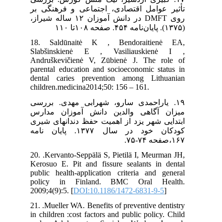
تأثیر عوامل اقتصادی، اجتماعی و فرهنگی بر
روی DMFT در دانش آموزان ۱۲ ساله شیراز،
(۱۳۷۵). پایان‌نامه ۴۵۴. صفحه ۱۰۸تا ۱۱۰
18. Saldūnaitė K , Bendoraitienė EA,
Slabšinskienė E , Vasiliauskienė I ,
Andruškevičienė V, Zūbienė J. The role of
parental education and socioeconomic status in
dental caries prevention among Lithuanian
children.medicina2014;50: 156 – 161.
۱۹. یاراحمدی سارو، شهرابی مهدی. بررسی
میزان آگاهی والدین دانش آموزان مدارس
ابتدایی شهر یزد از اهمیت حفظ دندانهای شیری
کودکان خود در سال ۱۳۷۷. پایان نامه
۱۶۷،صفحه ۷۴-۷۵.
20. .Kervanto-Seppälä S, Pietilä I, Meurman JH,
Kerosuo E. Pit and fissure sealants in dental
public health-application criteria and general
policy in Finland. BMC Oral Health.
2009;4(9):5. [
DOI:10.1186/1472-6831-9-5
]
21. .Mueller WA. Benefits of preventive dentistry
in children :cost factors and public policy. Child