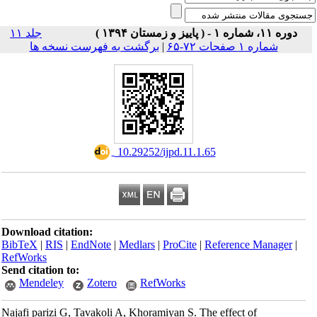
دوره ۱۱، شماره ۱ - ( پاییز و زمستان ۱۳۹۴ )
جلد ۱۱
برگشت به فهرست نسخه ها
|
شماره ۱ صفحات ۷۲-۶۵
‎ 10.29252/ijpd.11.1.65
Download citation:
BibTeX
|
RIS
|
EndNote
|
Medlars
|
ProCite
|
Reference Manager
|
RefWorks
Send citation to:
Mendeley
Zotero
RefWorks
Najafi parizi G, Tavakoli A, Khoramiyan S. The effect of