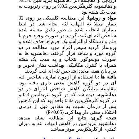
ارزیابی و مقایسه اثر دهانشویه بنزیدآمین 15/0%
و دهانشویه کلرهگزیدین 0.2% بر روی ژنژیویت به
مدت یک هفته بود.
این مطالعه کلینیکی بر روی 32
:
روشها
و
مواد
بیمار مبتلا به التهاب لثه انجام شد. در ابتدا
بیماران انتخاب شده به طور دقیق معاینه شده
شاخص لثه ای ثبت گردید در صورت وجود جرم با
قلم و دستگاه اوالتراسونیک جرم ها حذف شده و
بروساژ گردید سپس افراد مورد مطالعه در دو
گروه مورد و شاهد قرار گرفته، دهانشویه ها به
صورت دوسوکور انتخاب و به مدت یک هفته
همراه با کنترل مکانیکی بهداشت دهان تجویز و
در پایان هفته مجددا شاخص لثه ای ثبت گردید.
با استفاده از آزمون آماری، شاخص لثه
:
ها
یافته
ای در دو گروه کاهش معنی داری یافته بود.
مقایسه میانگین کاهش شاخص لثه ای در دو
دهانشویه، دیده شد که در گروه بنزیدآمین 0.3 و
در گروه کلرهگزیدین 0.42 واحد بود که این کاهش
پس از درمان نسبت به مقادیر قبل از درمان
)
P<0.05
اختلاف معنی دار پیدا کرد. (
نتیجه
گیری
: نتایج این مطالعه نشان میدهد
دهانشویه بنزیدآمین در کاهش التهاب لثه به میزان
کمتری از کلرهگزیدین موثر میباشد