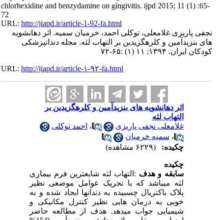
chlorhexidine and benzydamine on gingivitis. ijpd 2015; 11 (1) :65-
72
URL:
http://jiapd.ir/article-1-92-fa.html
نجفی پاریزی غلامعلی، توکلی احمد، خرمیان سمیه. اثر دهانشویه
های بنزیدآمین و کلرهگزیدین بر التهاب لثه. مجله دندانپزشکی
کودکان ایران. ۱۳۹۴; ۱۱ (۱) :۶۵-۷۲
URL:
http://jiapd.ir/article-۱-۹۲-fa.html
اثر دهانشویه های بنزیدآمین و کلرهگزیدین بر
التهاب لثه
احمد توکلی
،
غلامعلی نجفی پاریزی
سمیه خرمیان
،
چکیده:
(۶۲۲۹ مشاهده)
چکیده
التهاب لثه شایعترین فرم بیماری
:
سابقه و هدف
لثه میباشد که با تحریک عوامل موضعی نظیر
پلاک باکتریال چسبیده به دندانها ایجاد شده و به
خوبی به درمان هایی نظیر کنترل مکانیکی و
شیمیایی جواب میدهد. هدف از مطالعه حاضر