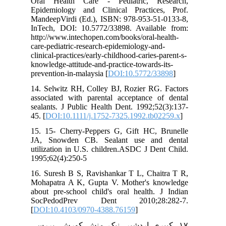
Oral Health Care - Pediatric, Research,
Epidemiology and Clinical Practices, Prof.
MandeepVirdi (Ed.), ISBN: 978-953-51-0133-8,
InTech, DOI: 10.5772/33898. Available from:
http://www.intechopen.com/books/oral-health-
care-pediatric-research-epidemiology-and-
clinical-practices/early-childhood-caries-parent-s-
knowledge-attitude-and-practice-towards-its-
prevention-in-malaysia [
DOI:10.5772/33898
]
14. Selwitz RH, Colley BJ, Rozier RG. Factors
associated with parental acceptance of dental
sealants. J Public Health Dent. 1992;52(3):137-
45. [
DOI:10.1111/j.1752-7325.1992.tb02259.x
]
15. 15- Cherry-Peppers G, Gift HC, Brunelle
JA, Snowden CB. Sealant use and dental
utilization in U.S. children.ASDC J Dent Child.
1995;62(4):250-5
16. Suresh B S, Ravishankar T L, Chaitra T R,
Mohapatra A K, Gupta V. Mother's knowledge
about pre-school child's oral health. J Indian
SocPedodPrev Dent 2010;28:282-7.
[
DOI:10.4103/0970-4388.76159
]
۱۷. کبیری اردشیر، نیک منش کورش. بررسی