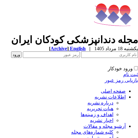
جله دندانپزشکی کودکان ایران
[
Archive
]
English
|
ه 18 مرداد 1405
ورود خودکار
ت نام
زیابی رمز عبور
صفحه اصلی
اطلاعات نشریه
درباره نشریه
هیات تحریریه
اهداف و زمینه‌ها
اخبار نشریه
آرشیو مجله و مقالات
کلیه شماره‌های مجله
آخرین شماره