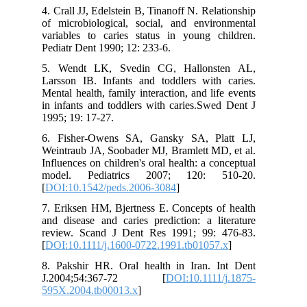
4. Crall JJ, Edelstein B, Tinanoff N. Relationship
of microbiological, social, and environmental
variables to caries status in young children.
Pediatr Dent 1990; 12: 233-6.
5. Wendt LK, Svedin CG, Hallonsten AL,
Larsson IB. Infants and toddlers with caries.
Mental health, family interaction, and life events
in infants and toddlers with caries.Swed Dent J
1995; 19: 17-27.
6. Fisher-Owens SA, Gansky SA, Platt LJ,
Weintraub JA, Soobader MJ, Bramlett MD, et al.
Influences on children's oral health: a conceptual
model. Pediatrics 2007; 120: 510-20.
[
DOI:10.1542/peds.2006-3084
]
7. Eriksen HM, Bjertness E. Concepts of health
and disease and caries prediction: a literature
review. Scand J Dent Res 1991; 99: 476-83.
[
DOI:10.1111/j.1600-0722.1991.tb01057.x
]
8. Pakshir HR. Oral health in Iran. Int Dent
J.2004;54:367-72 [
DOI:10.1111/j.1875-
595X.2004.tb00013.x
]