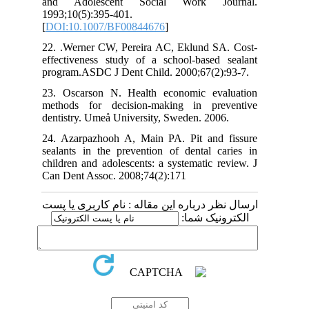
and Adolescent Social Work Journal.
1993;10(5):395-401.
[
DOI:10.1007/BF00844676
]
22. .Werner CW, Pereira AC, Eklund SA. Cost-
effectiveness study of a school-based sealant
program.ASDC J Dent Child. 2000;67(2):93-7.
23. Oscarson N. Health economic evaluation
methods for decision-making in preventive
dentistry. Umeå University, Sweden. 2006.
24. Azarpazhooh A, Main PA. Pit and fissure
sealants in the prevention of dental caries in
children and adolescents: a systematic review. J
Can Dent Assoc. 2008;74(2):171
ارسال نظر درباره این مقاله : نام کاربری یا پست
الکترونیک شما: