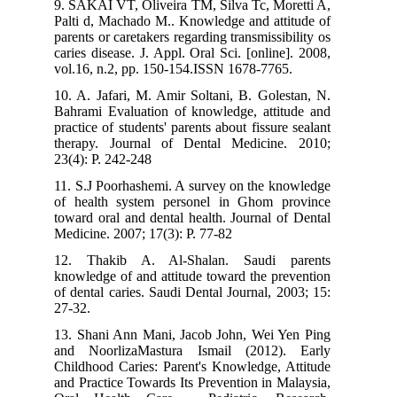
9. SAKAI VT, Oliveira TM, Silva Tc, Moretti A,
Palti d, Machado M.. Knowledge and attitude of
parents or caretakers regarding transmissibility os
caries disease. J. Appl. Oral Sci. [online]. 2008,
vol.16, n.2, pp. 150-154.ISSN 1678-7765.
10. A. Jafari, M. Amir Soltani, B. Golestan, N.
Bahrami Evaluation of knowledge, attitude and
practice of students' parents about fissure sealant
therapy. Journal of Dental Medicine. 2010;
23(4): P. 242-248
11. S.J Poorhashemi. A survey on the knowledge
of health system personel in Ghom province
toward oral and dental health. Journal of Dental
Medicine. 2007; 17(3): P. 77-82
12. Thakib A. Al-Shalan. Saudi parents
knowledge of and attitude toward the prevention
of dental caries. Saudi Dental Journal, 2003; 15:
27-32.
13. Shani Ann Mani, Jacob John, Wei Yen Ping
and NoorlizaMastura Ismail (2012). Early
Childhood Caries: Parent's Knowledge, Attitude
and Practice Towards Its Prevention in Malaysia,