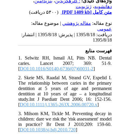
،
بنزیدآمین
،
: کلرهگزیدین
واژه‌های کلیدی:
ژنژیویت
،
دهانشویه
(۵۴۰۰ دریافت)
[PDF 1409 kb]
متن کامل
نوع مقاله:
مقاله پژوهشي
| موضوع مقاله:
عمومى
دریافت: 1395/8/18 | پذیرش: 1395/8/18 | انتشار:
1395/8/18
فهرست منابع
1. Selwitz RH, Ismail AI, Pitts NB. Dental
caries. Lancet 2007; 369: 51-9.
[
DOI:10.1016/S0140-6736(07)60031-2
]
2. Skeie MS, Raadal M, Strand GV, Espelid I.
The relationship between caries in the primary
dentition at 5 years of age and permanent
dentition at 10 years of age – a longitudinal
study.Int J Paediatr Dent 2006; 16: 152-156.
[
DOI:10.1111/j.1365-263X.2006.00720.x
]
3. Milsom KM, Tickle M. Preventing decay in
children: dare we risk the 'risk assessment' model
in practice? Br Dent J 2010;209: 159-60.
[
DOI:10.1038/sj.bdj.2010.720
]