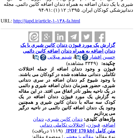
شیری با یک دندان اضافه به همراه دندان اضافه کانین دائمی. مجله
دندانپزشکی کودکان ایران. ۱۳۹۵; ۱۲ (۱) :۹۱-۹۴
URL:
http://jiapd.ir/article-۱-۱۳۸-fa.html
گزارش یک مورد فیوژن دندان کانین شیری با یک
دندان اضافه به همراه دندان اضافه کانین دائمی
شبنم میلانی
،
حسین افشار
چکیده:
(۳۳۴۹ مشاهده)
فیوژن و وجود دندان اضافه از جمله اختلالات
تکاملی دندانی مشاهده شده در کودکان می باشند.
با وجود شیوع کم دندان اضافه در سری دندانی
شیری، حضور همزمان دندان اضافه شیری و دائمی
در یک ناحیه بطور نادر اتفاق می افتد. در این مقاله
به گزارش یک مورد فیوژن دندان اضافه در یک
کودک سه ساله با دندان کانین شیری و همچنین
وجود یک دندان اضافه کانین دائمی در ناحیه درگیر
می پردازیم
دندان
،
دندان کانین شیری
واژه‌های کلیدی:
اختلالات تکاملی دندانی
،
فیوژن
،
اضافه
(۱۱۱۹ دریافت)
[PDF 170 kb]
متن کامل
نوع مقاله:
مقاله پژوهشي
| موضوع مقاله: