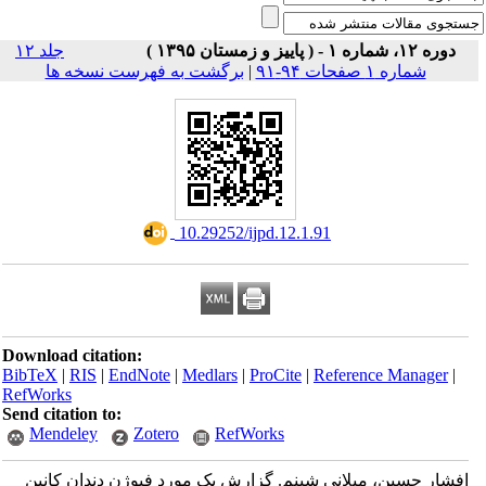
دوره ۱۲، شماره ۱ - ( پاییز و زمستان ۱۳۹۵ )
جلد ۱۲
برگشت به فهرست نسخه ها
|
شماره ۱ صفحات ۹۴-۹۱
‎ 10.29252/ijpd.12.1.91
Download citation:
BibTeX
|
RIS
|
EndNote
|
Medlars
|
ProCite
|
Reference Manager
|
RefWorks
Send citation to:
Mendeley
Zotero
RefWorks
افشار حسین، میلانی شبنم. گزارش یک مورد فیوژن دندان کانین