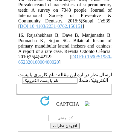
Prevalenceand characteristics of supernumerary
teeth: A survey on 7348 people. Journal of
International Society of Preventive &
Community Dentistry. 2015;5(Suppl 1):S39.
[
DOI:10.4103/2231-0762.156151
]
16. Rajashekhara B, Dave B, Manjunatha B,
Poonacha K, Sujan SG. Bilateral fusion of
primary mandibular lateral incisors and canines:
A report of a rare case. Revista Odonto Ciência.
2010;25(4):427-9. [
DOI:10.1590/S1980-
65232010000400020
]
ارسال نظر درباره این مقاله : نام کاربری یا پست
الکترونیک شما: