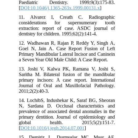
Paediatric Dentistry. 1999;9(3):175-83.
[
DOI:10.1046/j.1365-263x.1999.00131.x
]
11. Alvarez I, Creath C. Radiographic
considerations for supernumerary tooth
extraction: report of case. ASDC journal of
dentistry for children. 1995;62(2):141-4.
12. Wadhawan R, Rajan P, Reddy Y, Singh A,
Goel N, Jain A. Case Report Fusion of Left
Primary Mandibular Lateral Incisor and Caninein
a Seven Year Old Male Child: A Case Report.
13. Joshi V, Kalwa PK, Ramana V, Joshi S,
Saritha M. Bilateral fusion of the mandibular
primary incisors: A case report. International
Journal of Oral and Maxillofacial Pathology.
2011;2(2):40-3.
14. LochibS, Indushekar K, Saraf BG, Sheoran
N, Sardana D. Occlusal characteristics and
prevalence of associated dental anomalies in the
primary dentition. Journal of epidemiology and
global health. 2015;5(2):151-7.
[
DOI:10.1016/j.jegh.2014.07.001
]
15. Demiriz L, Durmuşlar MC, Mısır AF.