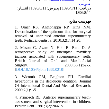
عمومى
دریافت: 1396/8/11 | پذیرش: 1396/8/11 | انتشار:
1396/8/11
فهرست منابع
1. Omer RS, Anthonappa RP, King NM.
Determination of the optimum time for surgical
removal of unerupted anterior supernumerary
teeth. Pediatric dentistry. 2010;32(1):14-20.
2. Mason C, Azam N, Holt R, Rule D. A
retrospective study of unerupted maxillary
incisors associated with supernumerary teeth.
British Journal of Oral and Maxillofacial
Surgery. 2000;38(1):62-5.
[
DOI:10.1054/bjom.1999.0210
]
3. Wicomb GM, Beighton PH. Familial
hyperdontia in the deciduous dentition. Journal
Of International Dental And Medical Research.
2009;2(1):1-5.
4. Primosch RE. Anterior supernumerary teeth-
assessment and surgical intervention in children.
Pediatr Dent. 1981;3(2):204-15.