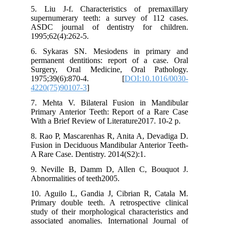
5. Liu J-f. Characteristics of premaxillary
supernumerary teeth: a survey of 112 cases.
ASDC journal of dentistry for children.
1995;62(4):262-5.
6. Sykaras SN. Mesiodens in primary and
permanent dentitions: report of a case. Oral
Surgery, Oral Medicine, Oral Pathology.
1975;39(6):870-4. [
DOI:10.1016/0030-
4220(75)90107-3
]
7. Mehta V. Bilateral Fusion in Mandibular
Primary Anterior Teeth: Report of a Rare Case
With a Brief Review of Literature2017. 10-2 p.
8. Rao P, Mascarenhas R, Anita A, Devadiga D.
Fusion in Deciduous Mandibular Anterior Teeth-
A Rare Case. Dentistry. 2014(S2):1.
9. Neville B, Damm D, Allen C, Bouquot J.
Abnormalities of teeth2005.
10. Aguilo L, Gandia J, Cibrian R, Catala M.
Primary double teeth. A retrospective clinical
study of their morphological characteristics and
associated anomalies. International Journal of