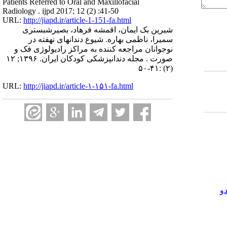
Patients Referred to Oral and Maxillofacial
Radiology . ijpd 2017; 12 (2) :41-50
URL:
http://jiapd.ir/article-1-151-fa.html
شیرین بک ایمان، اقمشه فرهاد، بصیرشبستری
سمیرا، ناظمی بهاره. شیوع دندانهای نهفته در
نوجوانان مراجعه کننده به مراکز رادیولوژی فک و
صورت . مجله دندانپزشکی کودکان ایران. ۱۳۹۶; ۱۲
(۲) :۴۱-۵۰
URL:
http://jiapd.ir/article-۱-۱۵۱-fa.html
و