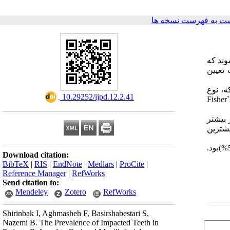
ت به فهرست نسخه ها
ند که
 تعیین
. بدین صورت که، نوع
‎ 10.29252/ijpd.12.2.41
Fisher`
یوع نهفتگی از بیشتر
 طرفه (4/6%)،کانین ماگزیلا یک طرفه (5/2%) بود. بیشترین
: شیوع دندان های نهفته در دخترانبطور غیر معناداری کمی بیشتر از پسرانبود.نهفتگی در فک پایین (4/77%)شایعتراز فک بالا (5/22%)بود.
Download citation:
BibTeX
|
RIS
|
EndNote
|
Medlars
|
ProCite
|
Reference Manager
|
RefWorks
Send citation to:
Mendeley
Zotero
RefWorks
Shirinbak I, Aghmasheh F, Basirshabestari S,
Nazemi B. The Prevalence of Impacted Teeth in