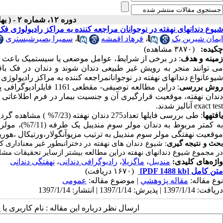
دوره ۱۲، شماره ۲ - ( بهار و تابستان ۱۳۹۶ )
شیوع دندانهای نهفته در نوجوانان مراجعه کننده به مراکز رادیولوژی 
ایمان شیرین بک
،
فرهاد اقمشه
،
سمیرا بصیرشبستری
چکیده:
(۳۸۷۰ مشاهده)
مینه و هدف
:
در برخی از شرایط، عوامل موضعی یا سیستمیک باعث ایج
می توانند منجر به رویش غیر طبیعی دندان شوند و دندان در فک باق
شیوعانواع دندانهای نهفته در نوجوانانمراجعه کننده به مراکز رادیولوژی فک وصورت ط
وش بررسی
ندان نهفته، موقعیت قرارگیری آن و جنسیت بیمار در فرم اطلاعاتی
exact test
آنالیز شدند.
افته­ها
موقعیت نهفتگی مولر سوم مندیبل به ترتیب مزیوآنگولار،ورتیکال ،هوریزو
حث و نتیجه گیری
در مجموع شیوع دندانهای نهفته دراین مطالعه بیشتر ازسایر تحقیقات مشاب
واژه‌های کلیدی:
مندیبل
،
ماگزیلا
،
رادیوگرافی دندانی
،
نهفتگی دندانی
متن کامل
[PDF 1488 kb]
(۱۶۷۰ دریافت)
نوع مقاله:
مقاله پژوهشي
| موضوع مقاله:
عمومى
دریافت: 1397/1/14 | پذیرش: 1397/1/14 | انتشار: 1397/1/14
ارسال نظر درباره این مقاله : نام کاربری ی