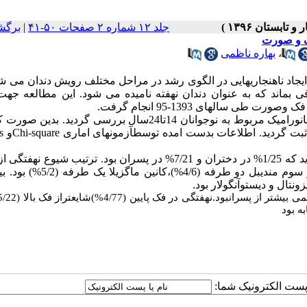
جلد ۱۲ شماره ۲ صفحات ۵۰-۴۱
|
برگش
فک و صورت
،
بهاره ناظمی
اد ناهنجاریهایی در الگوی رشد در مراحل مختلف رویش دندان می شو
ی بماند که به عنوان دندان نهفته نامیده می شود. این مطالعه جهت
ی سالهای 1393-95 انجام گرفت.
: دراین مطالعه توصیفی- مقطعی 1161 فایلرادیوگرافی پانورامیک مربوط به نوجوانان 14تا24سال بررسی گردید
 ثبت گردید. اطلاعات بدست امده توسطآزمونهای اماری
Chi-square
و
s
: طی بررسی فایلها تعداد275 دندان نهفته (7/23% ) مشاهده گردید که 1/25% در دختران و 7/21% در پسران بود. ترتیب ش
به کمتر مربوط به دندان مولر سوم مندیبل یک طرفه (7/11%)، مولر سوم مندیبل دو
نتال و دیستوآنگولار بود.
ه بود
ا پست الکترونیک شما: