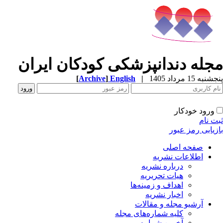
مجله دندانپزشکی کودکان ایران
پنجشنبه 15 مرداد 1405
|
English
]
Archive
[
ورود خودکار
ثبت نام
بازیابی رمز عبور
صفحه اصلی
اطلاعات نشریه
درباره نشریه
هیات تحریریه
اهداف و زمینه‌ها
اخبار نشریه
آرشیو مجله و مقالات
کلیه شماره‌های مجله
آخرین شماره